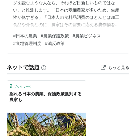
グを読むような人なら、それほど目新しいものではな
い、と推測します。「日本は零細農家が多いため、生産
性が低すぎる」「日本人の食料品消費のほとんどは加工
食品や外食なのに、農家はその需要に応える農作物を作
っていない」などの批判は、私も何回読んだか分かりま
#
日本の農業
#
農業保護政策
#
農業ビジネス
せん。少なく見積もって、ウルグアイラウンドのあった
#
食糧管理制度
#
減反政策
30年前からは言われています。日本農業の生産性の低さ
はその遥か昔から分かりきっていることなので、「農地
は集約すべき」「生産過剰なら減反ではなく、輸出に回
ネットで話題
もっと見る
すべき」と、減反政策がとられる50年前からは提言され
続けていることでしょう。 それにもかかわらず、な…
9
ブックマーク
揺れる日本の農業、保護政策批判する
農家も