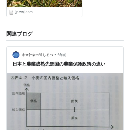
jp.wsj.com
関連ブログ
•
未来社会の道しるべ
6年前
日本と農業成熟先進国の農業保護政策の違い