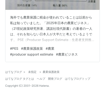
海外でも農業保護に税金が使われていることは以前から
私は知っていました。「2025年日本の農業ビジネス」
（21世紀政策研究所著、講談社現代新書）の著者の一人
は、それを知らない日本人が大半だと考えているようで
す。 PSE（Producer Support Estimate：生産者支持推定
量）という指標があります。政府の財政負担によって農
#
PES
#
農業保護政策
#
農業
家の所得を維持する「納税者負担」の部分（つまり、農
#
producer support estimate
#
農業ビジネス
家への補助金）と、内外価格差（国内価格と国際価格と
の差）に生産量をかけた「消費者負担」の部分（つま
り、消費者が安い国際価格ではなく、高い国内価格を自
はてなブログ
>
未指定
>
農業保護政策
国農家に払うことで農家に所得移転している総額）で構
はてなブログ タグとは
ヘルプ
開発ブログ
はてなブログトップ
成されています。 …
Copyright (C) 2001-
2026
Hatena.