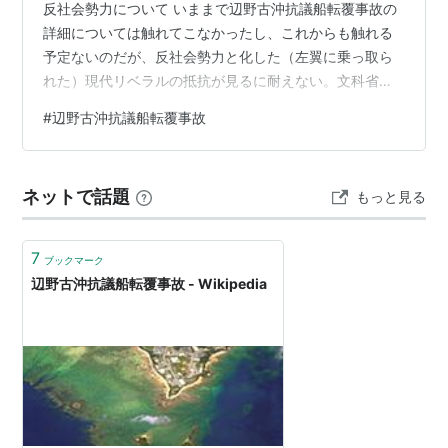
反社会勢力について いままで辺野古沖抗議船転覆事故の
詳細については触れてこなかったし、これからも触れる
予定ないのだが、反社会勢力と化した（左翼に乗っ取ら
れた）現代リベラルの抵抗が見るに耐えない。文科省の
判断に対する圧力も強く、公表されている当該事故に関
#
辺野古沖抗議船転覆事故
する報告書も今後反社会勢力の圧力によって撤回又は閲
覧不能に追い込まれかねないことからアーカイブしてお
くことにした。検証材料は後世のためにも保存されねば
ネットで話題
もっと見る
ならない。https://24-blog.github.io/jp-gov-archive/追
記∶一般論としてQuestion!過酷な圧政…
7
ブックマーク
辺野古沖抗議船転覆事故 - Wikipedia