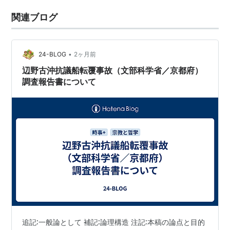
関連ブログ
•
24-BLOG
2ヶ月前
辺野古沖抗議船転覆事故（文部科学省／京都府）
調査報告書について
追記∶一般論として 補記∶論理構造 注記∶本稿の論点と目的