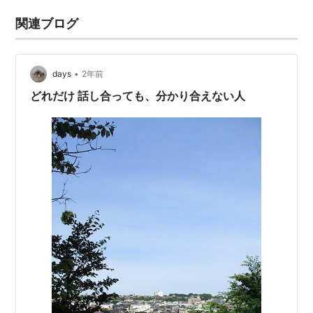
関連ブログ
•
days
2年前
どれだけ 話し合っても、分かり合えない人