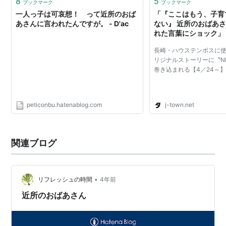
8
5
ブックマーク
ブックマーク
一人っ子は可哀想！ って近所のおば
「『ここはもう、子育
あさんに言われたんですが。 - D'ac
ない』 近所のおばあ
れた言葉にショック」
女性）(全文表示)｜J
長崎・ハウステンボスに
リジナルストーリーに〝N
巻き込まれる【4／24～
peticonbu.hatenablog.com
j-town.net
関連ブログ
•
リフレッシュの時間
4年前
近所のおばあさん