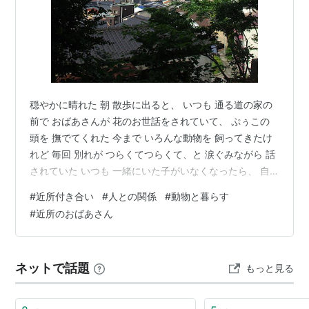
穏やかに晴れた 朝 散歩に出ると、 いつも 通る道の家の
前で おばあさんが 花のお世話をされていて、 ぷぅこの
頭を 撫でてくれた 今まで いろんな動物を 飼ってきたけ
れど 毎回 別れが つらくてつらくて、と 涙ぐみながら 話
されていた いつも 一緒にいた子がいなくなったら、 自
分の一部が なくなってしまったように 感じるのかもしれ
#
近所付き合い
#
人との関係
#
動物と暮らす
ないなぁ。。 けれど、それだけ 大事にされていたら、
#
近所のおばあさん
その犬や 猫も やっぱり 幸せだったんだろうと思う おば
あさんの家の玄関先には 鉢植えの草花が 並んでいて、
今は いろんな花を 大事に 育てられてるみたいでした ・
ネットで話題
もっと見る
・ ・ 昨日、仲良くしていた ご近所さんが 引…