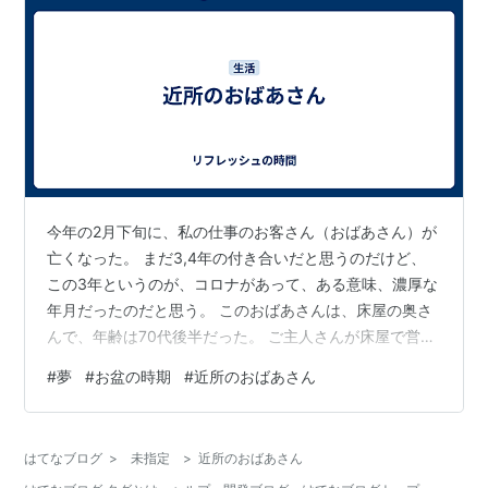
今年の2月下旬に、私の仕事のお客さん（おばあさん）が
亡くなった。 まだ3,4年の付き合いだと思うのだけど、
この3年というのが、コロナがあって、ある意味、濃厚な
年月だったのだと思う。 このおばあさんは、床屋の奥さ
んで、年齢は70代後半だった。 ご主人さんが床屋で営業
していて、経理をこのおばあさんがやっていた。 そのご
#
夢
#
お盆の時期
#
近所のおばあさん
主人さんも80代で、床屋を営業していると言っても収入
は多くなかった。 普段なら年に一回程度しか会わないは
ずなのだけど、コロナで緊急事態宣言、持続化給付金、
はてなブログ
>
未指定
>
近所のおばあさん
家賃支援給付金、東京都感染拡大防止協力金・・・。 ど