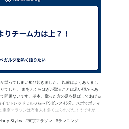
が攣ってしまい飛び起きました。 以前はよくありまし
りでした。 まあふくらはぎが攣ることは若い頃からあ
ので問題ないです。基本、攣った方の足を延ばしてあげる
ョイでトレッドミル６㎞～FSダンス45分。スポでボディ
れた東京マラソンは有名人も多く走られてたようですがこ
ws.yahoo.co.jp タイムも3時間半を切ってるので素
Harry Styles
#
東京マラソン
#
ランニング
ube.com 明日、ホーム長崎戦です。 長崎としては昨年PO