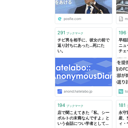
るも完璧に返り討ちにあう
posfie.com
ma
291
196
ブックマーク
チビ男を相手に、彼女の前で
早稲
返り討ちにあった…死にた
ニュ
い。
チェ
され
り込
にし
anond.hatelabo.jp
t
194
181
ブックマーク
店で聞こえてきた「私、シー
永守
ボルトの末裔なんですよ」と
産、
いう会話につい学者としてマ
ィ・