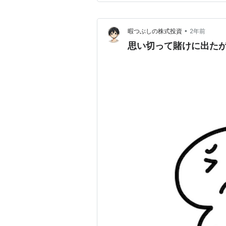
での悔しさ、…
•
暇つぶしの株式投資
2年前
思い切って賭けに出た