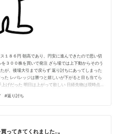
ス１８６円 朝高であり、円安に進んできたので思い切
ルを３００株を買いで発注 ざら場では上下動からそのう
たが、後場大引まで戻らず 返り討ちにあってしまった
った レバレッジは勝つと嬉しいが下がると目も当てら
手上げだった 明日は上がって欲しい 日経先物は現時点で
っても自動車株が上がったくらいで半導体は下がり気味
ア
#
返り討ち
 エヌビディアのファンCEOが来日し、孫さんと会談した
ると言ったり米…
買ってきてくれました‥。