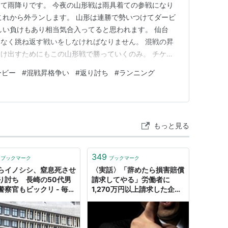
て雨降りです。 今夜の山形戦は雨具着ての参戦になり
これから外ランします。 山形は連勝で勢いつけてダービ
しい負けもあり相当気合入ってると思われます。 仙台
なく跳ね返す戦いをしなければなりません。 混戦の昇
け出すためにもこの山形戦で勝っていくのみ。 チケッ
が後押しとなるので、圧倒してやりましょう！！！ ベ
ービー
#
混戦昇格争い
#
返り討ち
#
ランニング
グ - サッカーブログ
もっと見る
349
ブックマーク
ブックマーク
らイノシシ、窒息死させ
〈実話〉「辞めたら損害賠償
り討ち 長崎の50代男
請求してやる」労働者に
警察官もビックリ - 毎日
1,270万円以上請求した企
業…“まさかの返り討ち”にあ
い、撃沈【弁護士が解説】 |
ゴールドオンライン