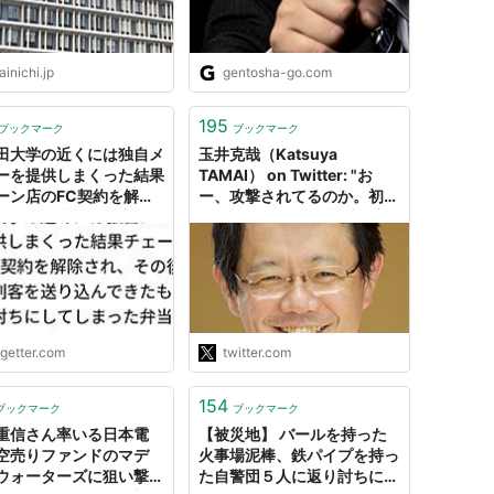
inichi.jp
gentosha-go.com
195
ブックマーク
ブックマーク
田大学の近くには独自メ
玉井克哉（Katsuya
ーを提供しまくった結果
TAMAI） on Twitter: "お
ーン店のFC契約を解除
ー、攻撃されてるのか。初め
、その後本部が刺客を送
て知った。 弁護士相手に言
んできたものの返り討ち
論弾圧するんか。上等や。そ
てしまった弁当屋がある
れにわたしは、美濃部達吉の
ひ孫弟子や。美濃部先生の相
手にしたんは、ネトウヨやら
日和見やらとちゃうで。ほん
まモンや。それ以上の圧迫を
ogetter.com
twitter.com
加えられるんなら、やってみ
ぃ。受けて立つで。返り討ち
154
にしたる。"
ブックマーク
ブックマーク
重信さん率いる日本電
【被災地】 バールを持った
空売りファンドのマデ
火事場泥棒、鉄パイプを持っ
ウォーターズに狙い撃ち
た自警団５人に返り討ちにさ