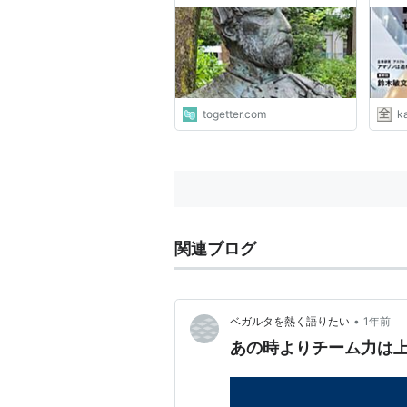
ニアックな質問をしたら、本
され
物に知識で返り討ちにあった
かぶ
話
togetter.com
k
関連ブログ
•
ベガルタを熱く語りたい
1年前
あの時よりチーム力は