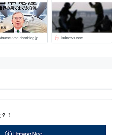
るも即返り討ちに : 市況
れる : 痛いニュース(ﾉ∀`)
全力２階建
abumatome.doorblog.jp
itainews.com
上？！