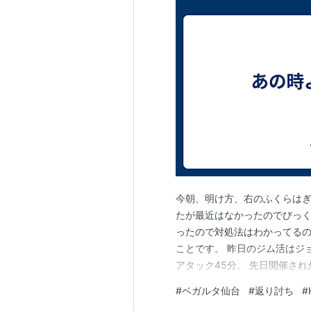
今朝、明け方、右のふくらはぎ
たが最近はなかったのでびっく
ったので対処法はわかってる
ことです。 昨日のジム活はジ
アタック45分。 先日開催さ
の人がランナーだったのはね～ ne
#
ベガルタ仙台
#
返り討ち
#
晴らしいですね。 www.yout