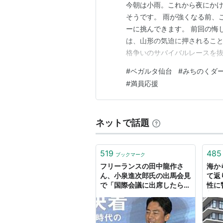
今朝は小雨。これから夜にかけ
そうです。 雨が強くなる前、
ーに挑んできます。 前回の悔
は、山形の気迫に押されること
格争いのサバイバルレースを抜
ト完売で満員の中での熱い応援
#
ベガルタ仙台
#
みちのくダ
ガルタ仙台 人気ブログランキン
#
満員応援
ネットで話題
519
485
ブックマーク
フリーランスの田中龍作さ
海か
ん、小泉進次郎氏の出馬会見
て返
で「国際会議に出席したら知
性に
的レベルの低さで恥をかいて
新聞
国益を損なうのではと皆さん
心配されています」という無
礼な質問して進次郎を挑発す