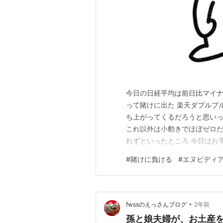
今日の日経平均は前日比マイナ
って賭けに出た 楽天ダブルブ
ち上がってくるだろうと思いっ
これ以外は小動きでほぼゼロだ
れずといったところ 今日はお
上昇している 今日も円安にな
#
賭けに負ける
#
エヌビディ
半導体はもう終わりなのか😭
り、純和製のラピダスに応援す
•
fwssのえっさんブログ
2年前
孫と娘夫婦が、お土産を