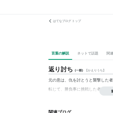
はてなブログ トップ
言葉の解説
ネットで話題
関
返り討ち
(
一般
)
【
かえりうち
】
元の意は、仇を討とうと襲撃した者
転じて、勝負事に挑戦した者が、挑
関連ブログ