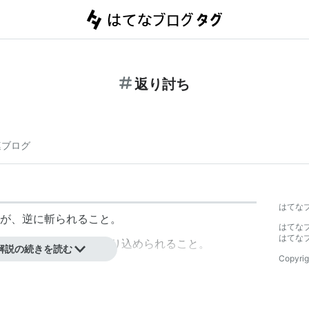
返り討ち
連ブログ
はてな
が、逆に斬られること。
はてな
はてな
戦を受けた者に逆にやり込められること。
解説の続きを読む
Copyrig