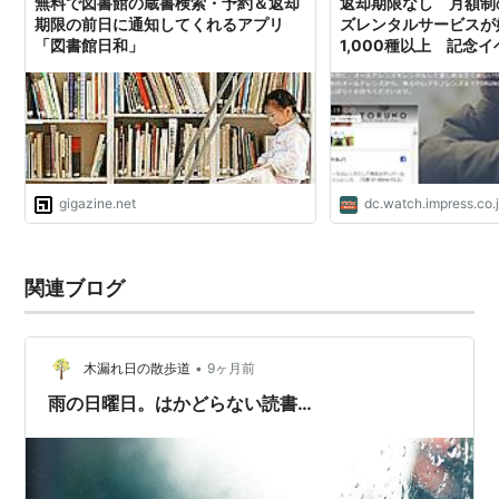
無料で図書館の蔵書検索・予約＆返却
返却期限なし 月額制
期限の前日に通知してくれるアプリ
ズレンタルサービスが
「図書館日和」
1,000種以上 記念
gigazine.net
dc.watch.impress.co.
関連ブログ
•
木漏れ日の散歩道
9ヶ月前
雨の日曜日。はかどらない読書…