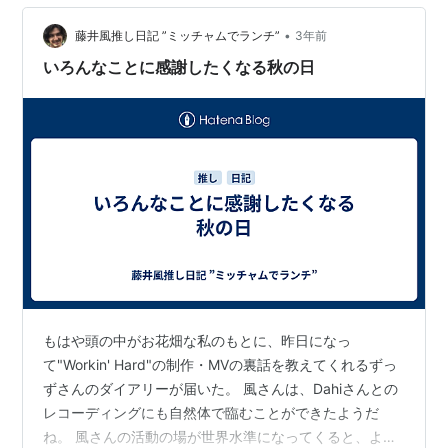
しないの？ …とついつい尋ねる私。何度も同じことを尋
ねているような気もするけれど、濡れるのが嫌いな私に
•
藤井風推し日記 ”ミッチャムでランチ”
3年前
とっては不思議なのですよね～。 …
いろんなことに感謝したくなる秋の日
もはや頭の中がお花畑な私のもとに、昨日になっ
て"Workin' Hard"の制作・MVの裏話を教えてくれるずっ
ずさんのダイアリーが届いた。 風さんは、Dahiさんとの
レコーディングにも自然体で臨むことができたようだ
ね。 風さんの活動の場が世界水準になってくると、より