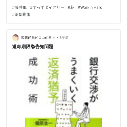
グローバルな化学反応が起きて、私たちはその恩恵を受
#
藤井風
#
ずっずダイアリー
#
花
#
Workin’Hard
けることができる。 なんて恵まれてるんだろう。
#
返却期限
”Workin’Hard”MVのデティールの細かさには、スタッフ
の風愛が半端ない。 皆さんの想いがパンパンに詰まって
るのを知ることができて、ほんま嬉しい。 さて、いよい
よ今晩、新曲公開。 藤井風さんがクアラルンプールで
•
図書館員ピロコの日々
3年前
Miley Cyr…
返却期限📚告知問題