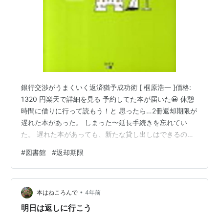
銀行交渉がうまくいく返済猶予成功術 [ 椢原浩一 ]価格:
1320 円楽天で詳細を見る 予約してた本が届いた😀 休憩
時間に借りに行って読もう！と 思ったら…2冊返却期限が
遅れた本があった。 しまった〜延長手続きを忘れてい
た。 遅れた本があっても、新たな貸し出しはできるのだ
が カウンターで「お早めにお返し下さい。」を 知ってる
#
図書館
#
返却期限
人に言われるのは恥ずかしいし、 言わせるのも申し訳な
い。 あきらめて明日返却した後借りよう。 「お早めにお
返し下さい。」と伝えると 不機嫌になる利用者がいるが
•
こちらも好んで言ってるわけではない。 言わないといけ
本はねころんで
4年前
ないのだ。 中には「恥をかかされた。」「傷ついた。」
明日は返しに行こう
と 苦情…