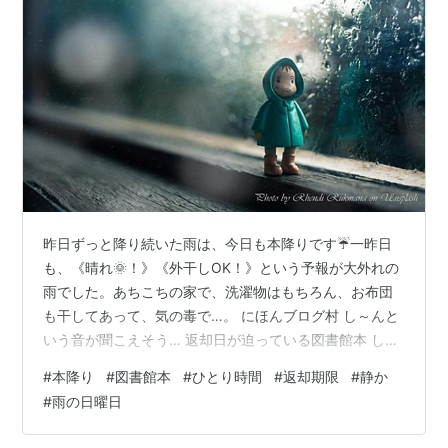
昨日ずっと降り続いた雨は、今日も本降りです☔️一昨日
も、《晴れ🌞！》《外干しOK！》という予報が大外れの
雨でした。あちこちの家で、洗濯物はもちろん、お布団
も干してあって、気の毒で…。 にほんブログ村 し～んと
いう音が聞こえそう… 返却日が迫っている図書館本 し～
んという音が聞こえそう… こんな雨（しかも寒い…）に
#
本降り
#
図書館本
#
ひとり時間
#
返却期限
#
静か
もかかわらず、夫は趣味のスポーツの練習に出かけてい
#
雨の日曜日
ます。ちなみにアウトドアスポーツね！出社よりずっと
早い、６時半出発。 もし大雨だったら、中止になったり