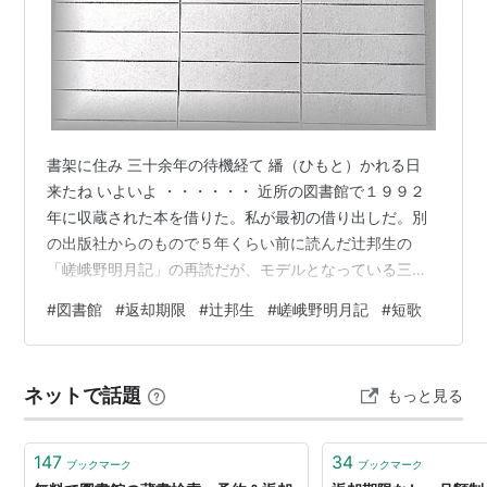
書架に住み 三十余年の待機経て 繙（ひもと）かれる日
来たね いよいよ ・・・・・・ 近所の図書館で１９９２
年に収蔵された本を借りた。私が最初の借り出しだ。別
の出版社からのもので５年くらい前に読んだ辻邦生の
「嵯峨野明月記」の再読だが、モデルとなっている三人
の中世と近世の境を生きた人たちの事跡を学ぶ予習をし
#
図書館
#
返却期限
#
辻邦生
#
嵯峨野明月記
#
短歌
ての再読は、本が持つ長年の耐久と稚拙な読み手たる私
のわずかな成長に意義を与えること疑いない。返却期限
は令和８年６月２５日だ。
ネットで話題
もっと見る
147
34
ブックマーク
ブックマーク