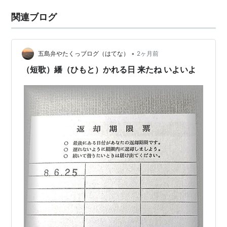
関連ブログ
•
五島弁やたくっブログ（はてな）
2ヶ月前
（短歌）繙（ひもと）かれる日 来たね いよいよ