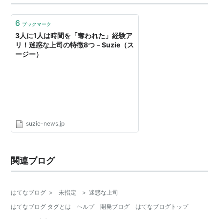
今は業務量を調整しながら復帰しています。 そんな環境
だからこそ、上司の力量が部下の負担に直結します…
6
ブックマーク
3人に1人は時間を「奪われた」経験ア
リ！迷惑な上司の特徴8つ－Suzie（ス
ージー）
suzie-news.jp
関連ブログ
はてなブログ
>
未指定
>
迷惑な上司
はてなブログ タグとは
ヘルプ
開発ブログ
はてなブログトップ