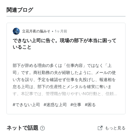
関連ブログ
•
立花月夜の脳みそ
1ヶ月前
できない上司に告ぐ。現場の部下が本当に困って
いること
部下が辞める理由の多くは「仕事内容」ではなく「上
司」です。商社勤務の夫が経験したように、メールの使
い方を誤り、予定を確認せず仕事を丸投げし、報連相を
怠る上司は、部下の生産性とメンタルを確実に奪いま
す。本記事では、管理職が陥りやすいNG行動と、信頼さ
れる上司に必要なマネジメントのポイントを整理しまし
#
できない上司
#
迷惑な上司
#
仕事
#
困る
た。 商社勤めは華やかだけど大変なことだらけ 夫は大手
商社で働いています。華やかなイメージの裏で、競争の
激しさや業務量の多さから心身をすり減らす人も少なく
ネットで話題
もっと見る
ありません。夫自身も適応障害で休職した時期があり、