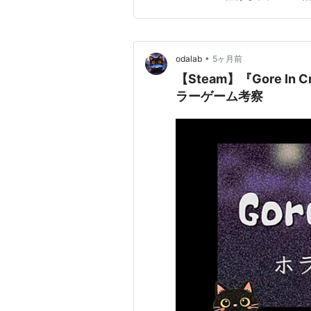
作品の怖さ 静かな田舎の雰囲
怖と、…
•
odalab
5ヶ月前
【Steam】『Gore In Crayon』酔ったお母さんが追ってくる｜ホ
ラーゲーム考察