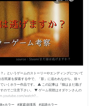
か？』というゲームのストーリーやエンディングについて
の古民家を探索する中で、「影」に追われながら、徐々
ていくホラー作品です。 ⚠️ この記事は『猫はまだ逃げ
すのでご注意下さい。 ▼ ゲーム視聴はオダケンさんの
youtube.com/watch?
44G-44Gg54yr44Gv6YCD44GS44G-44GZ44GL この
物×ホラー
#
家庭崩壊系
#
追跡ホラー