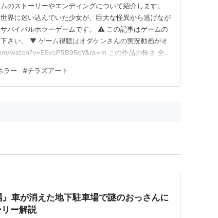
ームのストーリーやエンディングについて紹介します。
異世界に迷い込んでいた少女が、巨大な怪異から逃げなが
サバイバルホラーゲームです。 ⚠️ この記事はゲームの
下さい。 ▼ ゲーム視聴はオダケンさんの実況動画がオ
.com/watch?v=EEvcP5B9RcY&ra=m この作品の怖さ 全
うな視界の中を進んでいきます。明かりのない場所に長く
ホラー
#
チラズアート
昇し、リナは恐怖で叫び声を上げてしまいます。その声が
車場』車が消えた地下駐車場で謎のおっさんに
ーリー解説