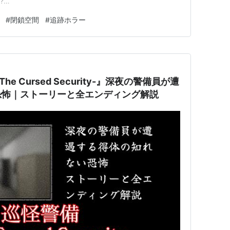
?
Zyw5LiL6aeQ6LuK5aC0IOODm-
#
閉鎖空間
#
追跡ホラー
a=m この作品の怖さ 地下駐車場という逃げ場のない閉鎖空間
さんが徘徊している。それ…
he Cursed Security-』深夜の警備員が遭
恐怖｜ストーリーと全エンディング解説