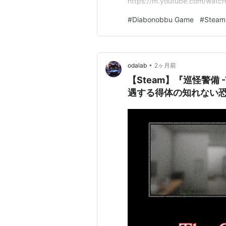
https://m.youtube.com/watch
v=8sH4IndqbFg&pp=ygUZ5
#
Diabonobbu Game
#
Steam
ODqeODvA%3D%3D&r
に、四つん這いで動き回るおじ
•
odalab
2ヶ月前
【Steam】『巡怪警備 -T
遇する得体の知れない