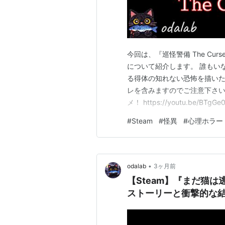
今回は、『巡怪警備 The Cur
について紹介します。 誰もい
る得体の知れない恐怖を描いた
レを含みますのでご注意下さい
メ！ https://youtu.be/BTg
いはずのビルに、誰かがいる
#
Steam
#
怪異
#
心理ホラー
わじわと不安を積み上げてき
•
odalab
3ヶ月前
【Steam】『まだ猫
ストーリーと衝撃的な