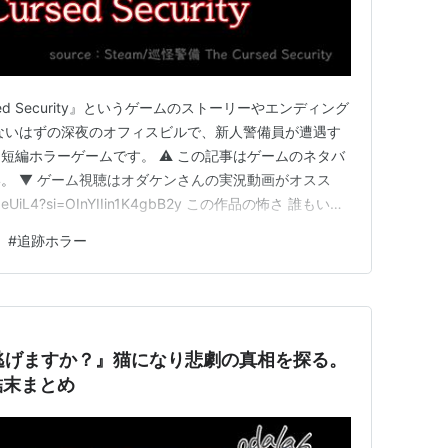
sed Security』というゲームのストーリーやエンディング
ないはずの深夜のオフィスビルで、新人警備員が遭遇す
短編ホラーゲームです。 ⚠️ この記事はゲームのネタバ
。 ▼ ゲーム視聴はオダケンさんの実況動画がオスス
Ge0eUiL4?si=OInYIIin1K4gbB2y この作品の怖さ 誰もいな
。それだけで十分怖いのですが、このゲームはそこからじ
#
追跡ホラー
ます。巡回中にふと感じる「何かい…
は逃げますか？』猫になり悲劇の真相を探る。
結末まとめ