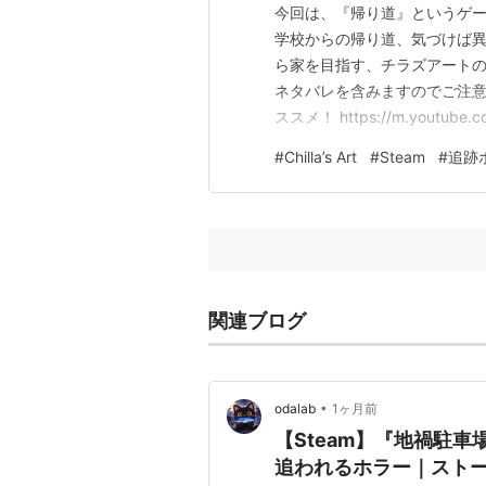
今回は、『帰り道』というゲ
学校からの帰り道、気づけば
ら家を目指す、チラズアートの
ネタバレを含みますのでご注意
ススメ！ https://m.youtube
体的に暗く、霧がかかったよ
#
Chilla’s Art
#
Steam
#
追跡
いるとパニックメーターが上
怪異…
関連ブログ
•
odalab
1ヶ月前
【Steam】『地禍駐
追われるホラー｜スト