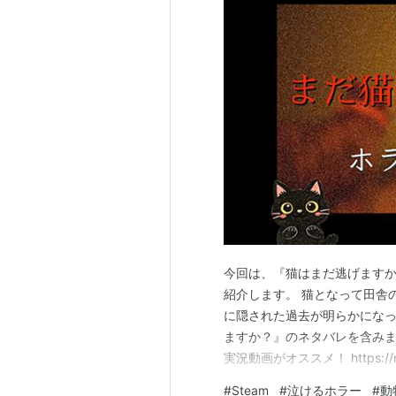
今回は、『猫はまだ逃げます
紹介します。 猫となって田舎
に隠された過去が明らかになっ
ますか？』のネタバレを含みま
実況動画がオススメ！ https://m.
v=3JIw2DNOnLE&pp=ygUb
#
Steam
#
泣けるホラー
#
動