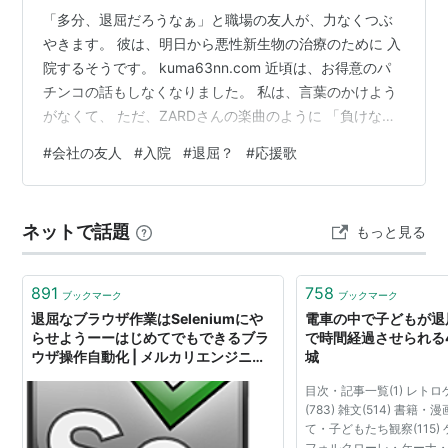
「多分、退屈だろうなぁ」と職場の友人が、力なくつぶ
やきます。 彼は、明日から悪性新生物の治療のために 入
院するそうです。 kuma63nn.com 近頃は、お得意のパ
チンコの話もしなくなりました。 私は、言葉のかけよう
がなくて、 ただ、ZARDさんの楽曲のように 「負けない
で」と言いたいのですが、 それも酷かと。
#
会社の友人
#
入院
#
退屈？
#
応援歌
www.youtube.com それでもクリスマスには、また2人で
大笑いしたいものです。
ネットで話題
もっと見る
891
758
ブックマーク
ブックマーク
退屈なブラウザ作業はSeleniumにや
電車の中で子どもが退
らせようーーはじめてでもできるブラ
で時間経過させられる4
ウザ操作自動化 | メルカリエンジニア
城
リング
目次・記事一覧(1) レトロゲ
(783) 雑文(514) 書籍・
て・子どもたち観察(115) 
フォルクローレ・ケーナ・演