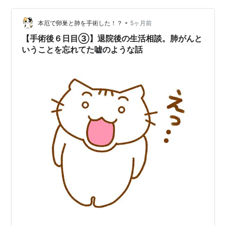
題です。「ここさえどうにかなれば、家でもみていけ
る」と話される方がいるほどです。 過去記事でご紹介し
•
本厄で卵巣と肺を手術した！？
5ヶ月前
たように、排泄面の介護負担感は、生…
【手術後６日目➂】退院後の生活相談。肺がんと
いうことを忘れてた嘘のような話