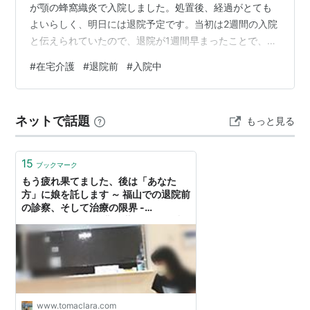
が顎の蜂窩織炎で入院しました。処置後、経過がとても
よいらしく、明日には退院予定です。当初は2週間の入院
と伝えられていたので、退院が1週間早まったことで、わ
が家はまたしてもバタバタとしております。汗
#
在宅介護
#
退院前
#
入院中
ネットで話題
もっと見る
15
ブックマーク
もう疲れ果てました、後は「あなた
方」に娘を託します ～ 福山での退院前
の診察、そして治療の限界 -
Friendshipは船と港 ～藤田くらら 小6
でTOEIC980点までの軌跡～
www.tomaclara.com