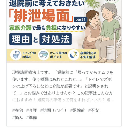
現役訪問療法士です。 「退院前に『帰ってからオムツを
使います、使う種類はあれとこれと…』『トイレでズボ
ンの上げ下ろしなどに介助が必要です』と説明をされ
て…」とお悩みではありませんか？ この記事はこんな方
におすすめ！ 退院前の準備って何をすればいいの？ 退院
後に「トイレの介助が必要」と言われた 夜間のトイレ対
#
在宅
#
介護
#
訪問リハビリ
#
退院前
#
不安
応が不安 トイレまで連れていけるか心配 オムツにするか
#
悩み
#
準備
迷っている 排泄の失敗が増えてきている 在宅介護が始ま
る前に、多くのご家族が不安に感じるのが『排泄』の問