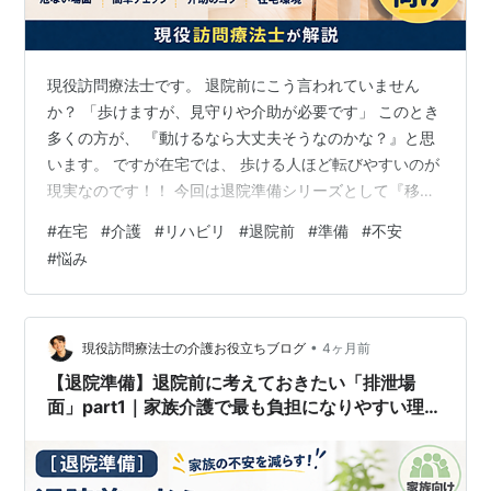
現役訪問療法士です。 退院前にこう言われていません
か？ 「歩けますが、見守りや介助が必要です」 このとき
多くの方が、 『動けるなら大丈夫そうなのかな？』と思
います。 ですが在宅では、 歩ける人ほど転びやすいのが
現実なのです！！ 今回は退院準備シリーズとして『移動
介助のポイント』 をご紹介していきます。 過去記事では
#
在宅
#
介護
#
リハビリ
#
退院前
#
準備
#
不安
退院準備シリーズとして『排泄介助のポイントpart1、
#
悩み
part2 』を公開しています。是非ご参考にしてください。
www.horihapt.com www.horihapt.com
www.horihapt.com では早速いきましょう。 目次 1．結
論 ここだけは押さえたい3つの…
•
現役訪問療法士の介護お役立ちブログ
4ヶ月前
【退院準備】退院前に考えておきたい「排泄場
面」part1｜家族介護で最も負担になりやすい理由
と対処法【家族向け】