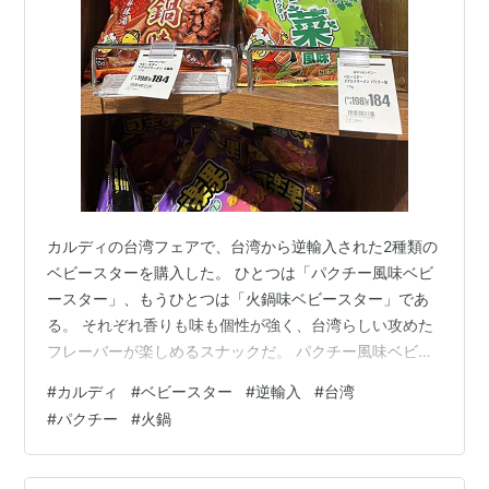
カルディの台湾フェアで、台湾から逆輸入された2種類の
ベビースターを購入した。 ひとつは「パクチー風味ベビ
ースター」、もうひとつは「火鍋味ベビースター」であ
る。 それぞれ香りも味も個性が強く、台湾らしい攻めた
フレーバーが楽しめるスナックだ。 パクチー風味ベビー
スター：セロリ由来の爽やかな香りがクセになる 火鍋味
#
カルディ
#
ベビースター
#
逆輸入
#
台湾
ベビースター：袋を開けた瞬間から本格的なスパイス香
#
パクチー
#
火鍋
まとめ：台湾らしい攻めた味を楽しみたい人におすすめ
パクチー風味ベビースター：セロリ由来の爽やかな香り
がクセになる 台湾では最近パクチーブームが起こり、パ