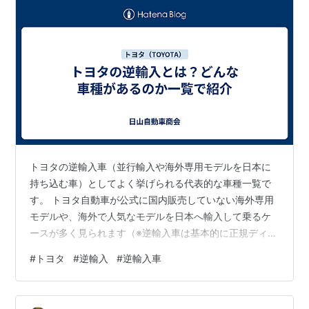
トヨタの逆輸入車（並行輸入や海外専用モデルを日本に
持ち込む車）としてよく挙げられる代表的な車種一覧で
す。 トヨタ自動車が公式に国内販売していない海外専用
モデルや、海外で人気なモデルを日本へ輸入して乗るケ
ースが多く見られます（※逆輸入車は基本的に正規ディー
ラー販売ではなく並行輸入車として個人輸入や輸入業者
#
トヨタ
#
逆輸入
#
逆輸入車
経由で入ってきたものを指します） 🇺🇸 北米トヨタ
（US TOYOTA）系 逆輸入車モデル 以下は、北米市場専
用モデルとして生産され、日本国内では正規販売がない