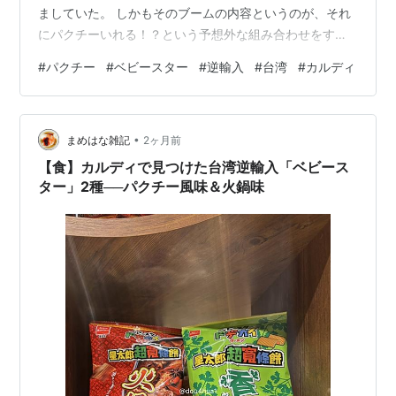
ましていた。 しかもそのブームの内容というのが、それ
にパクチーいれる！？という予想外な組み合わせをする
ものであった。 パクチードリトス、パクチーミルクティ
#
パクチー
#
ベビースター
#
逆輸入
#
台湾
#
カルディ
ー、パクチーソフトなど。 pxbox.es.pxmart.com.tw
（出所）全家Instagram おそらくこの流れで、パクチー
風味ベビースターも生まれ、日本に逆輸入されたのでは
•
と個人的には推測している。 成分表を見るとパクチーは
まめはな雑記
2ヶ月前
入っていない…が、セロリが入っているよう。 私はセロ
【食】カルディで見つけた台湾逆輸入「ベビース
リは結構…
ター」2種──パクチー風味＆火鍋味