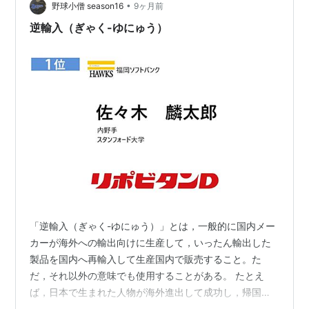
•
か、昔販売していたモデルなどです（並行輸入で人気が
野球小僧 season16
9ヶ月前
ある例） 🚘 ピックアップ／SUV系 トヨタ タンドラ
逆輸入（ぎゃく-ゆにゅう）
（Tundra） 大型ピックアッ…
「逆輸入（ぎゃく-ゆにゅう）」とは，一般的に国内メー
カーが海外への輸出向けに生産して，いったん輸出した
製品を国内へ再輸入して生産国内で販売すること。た
だ，それ以外の意味でも使用することがある。 たとえ
ば，日本で生まれた人物が海外進出して成功し，帰国後
にブレイクを果たした場で，ディーン･フジオカさんが