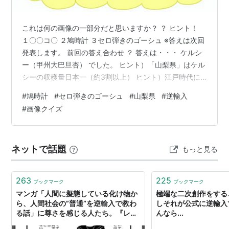
これは何の画像の一部分だと思いますか？ ？ ヒント！
１〇〇コ〇 ２鳩時計 ３セロ弾きのゴーシュ ※答えは次回
発表します。 前回の答え合わせ ？ 答えは・・・ ケルシ
ー（甲州大巴旦杏） でした。 ヒント）「山梨県」はケル
シーの収穫量日本一（約3割以上） ヒント）江戸時代に
山梨で栽培されていた“甲州大巴旦杏（こうしゅうだいは
#
鳩時計
#
セロ弾きのゴーシュ
#
山梨県
#
逆輸入
たんきょう）”が明治期にアメリカへ渡り、品種改良され
#
画像クイズ
た後に「逆輸入」されてケルシーとなった
donaltobello.hatenablog.com ランキング参加中シンプ
ル読んでもらいたいですわ
ネットで話題
もっと見る
263
225
ブックマーク
ブックマーク
マンガ「人間に擬態している化け物か
極端な二次創作をする
ら、人間社会の”普通”を逆輸入で教わ
しそれが公式に逆輸入
る話」に尊さを感じる人たち。『レベ
んなら...
ルE』を感じる声も