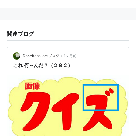
たとえば日本は、アジアで物価が突出しているため、日
本製の音楽ＣＤなどを隣国で大量に違法コピーし、その
大量の複製品を廉価版・海賊版として本国に逆輸入され
関連ブログ
ることがあった。現在、著作権の問題と競合し、国際的
に法観念がことなるため、問題化している。
•
DonAltobelloのブログ
1ヶ月前
これ 何～んだ？（２８２）