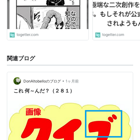
togetter.com
togetter.com
関連ブログ
•
DonAltobelloのブログ
1ヶ月前
これ 何～んだ？（２８１）