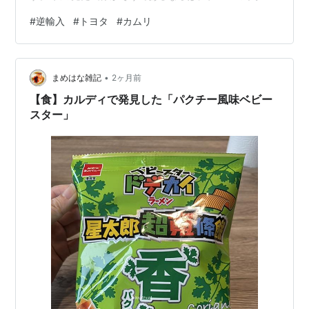
ダウンにチノパン＋スニーカーであったのですが、サイ
#
逆輸入
#
トヨタ
#
カムリ
ズ感が合っていて悪くなかった。 イオンがどれくらいの
田舎にまで出店しているのか分かりませんが、これを言
っている様な方が、そんなに田舎に居るとも思えないか
•
らです。 おそらく、郊外店というところなのかと想像し
まめはな雑記
2ヶ月前
ます。 まぁ結論から言うと、言っている意味は分かりま
【食】カルディで発見した「パクチー風味ベビー
す。 画一的なファッションであって、つまりバ…
スター」