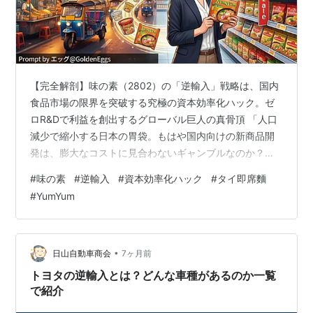
【完全解剖】味の素（2802）の「逆輸入」戦略は、国内
食品市場の限界を突破する究極の資本効率化ハック。ゼ
ロR&Dで利益を創出するグローバル巨人の真骨頂 「人口
減少で縮小する日本の胃袋。もはや国内向けの新商品開
発は、膨大なコストに見合わないギャンブルなのか？」
2026年3月、日本の食品業界が抱えるこの重大かつ絶望
#
味の素
#
逆輸入
#
資本効率化ハック
#
タイ即席麵
的な課題に対し、味の素（2802）が極めてスマートで、
#
YumYum
圧倒的な資本効率を誇る「解答」を提示しました。 それ
が、タイの即席麺「Yum Yum（ヤム・ヤム）」やブラジ
ルの調味料など、海外子会社ですでに大ヒットしている
自社製品を日本市場へ持ち込む「逆輸入戦略」です。 一
•
日山自動車商会
7ヶ月前
見すると、「エスニック…
トヨタの逆輸入とは？どんな車種があるのか一覧
で紹介