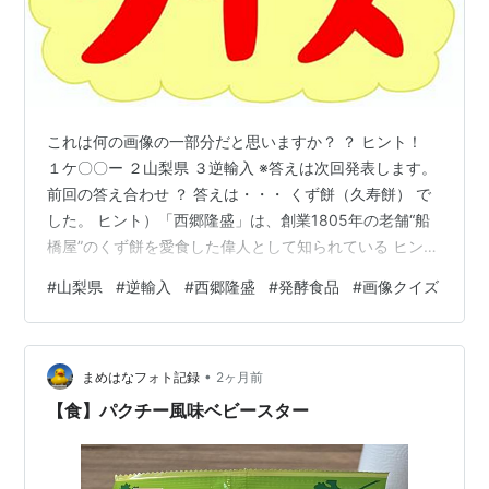
これは何の画像の一部分だと思いますか？ ？ ヒント！
１ケ〇〇ー ２山梨県 ３逆輸入 ※答えは次回発表します。
前回の答え合わせ ？ 答えは・・・ くず餅（久寿餅） で
した。 ヒント）「西郷隆盛」は、創業1805年の老舗“船
橋屋”のくず餅を愛食した偉人として知られている ヒン
ト）久寿餅は、小麦粉の澱粉を長期間（約1年以上）乳酸
#
山梨県
#
逆輸入
#
西郷隆盛
#
発酵食品
#
画像クイズ
菌発酵させて作られる「発酵食品」であり、関東発祥の
和菓子。 くず餅といえば関西には“葛餅”がある。 葛粉と
水、砂糖を火にかけて練り上げた透明でツルッとした和
•
菓子。同じ和菓子の“くず餅”でも物は大きく違う
まめはなフォト記録
2ヶ月前
donaltobello.hatenablog.com 船橋屋 元祖…
【食】パクチー風味ベビースター