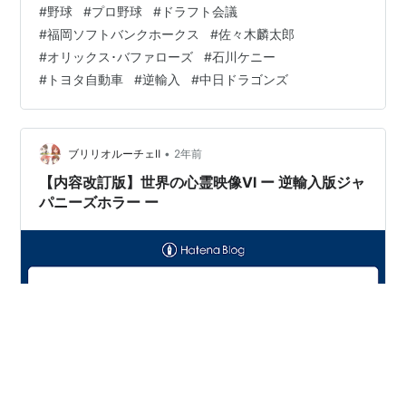
#
野球
#
プロ野球
#
ドラフト会議
「逆輸入俳優」「逆輸入タレント」と呼ばれたり，プロ
#
福岡ソフトバンクホークス
#
佐々木麟太郎
野球でマック鈴木さん，多田野数人さんや加藤豪将さん
#
オリックス･バファローズ
#
石川ケニー
が高校，大学を卒業後にNPB球団を経ることなくMLBで
#
トヨタ自動車
#
逆輸入
#
中日ドラゴンズ
活躍し，その後日本野球機構（NPB）にドラフト指名さ
れたことから「逆輸入ルーキー」などと呼ばれました。
さて，先日のNPBドラフト会議では米国スタ…
•
ブリリオルーチェⅡ
2年前
【内容改訂版】世界の心霊映像Ⅵ ー 逆輸入版ジャ
パニーズホラー ー