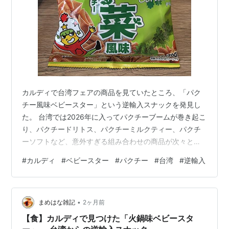
カルディで台湾フェアの商品を見ていたところ、「パク
チー風味ベビースター」という逆輸入スナックを発見し
た。 台湾では2026年に入ってパクチーブームが巻き起こ
り、パクチードリトス、パクチーミルクティー、パクチ
ーソフトなど、意外すぎる組み合わせの商品が次々と登
場していた。 （出所）全家Instagram その流れで、この
#
カルディ
#
ベビースター
#
パクチー
#
台湾
#
逆輸入
パクチー風味ベビースターも誕生し、日本に逆輸入され
たのではないかと推測している。 パッケージ裏の成分表
を見ると、実はパクチーそのものは入っていない。 しか
•
し、セロリが使用されており、この香りがパクチーらし
まめはな雑記
2ヶ月前
さを演出しているようだ。 セロリが好きな自分としては
【食】カルディで見つけた「火鍋味ベビースタ
問題なく食べられそうだと思…