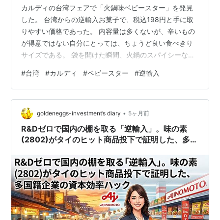
カルディの台湾フェアで「火鍋味ベビースター」を発見
した。 台湾からの逆輸入お菓子で、税込198円と手に取
りやすい価格であった。 内容量は多くないが、辛いもの
が得意ではない自分にとっては、ちょうど良い食べきり
サイズである。 袋を開けた瞬間、火鍋のスパイシーな香
りがふわっと広がる。 見た目は普通の大きめサイズのベ
#
台湾
#
カルディ
#
ベビースター
#
逆輸入
ビースターだが、香りの段階で「これは本格的だ」と感
じた。 麻辣鍋が好きな人なら、この香りだけで気に入る
のではないだろうか。 味はしっかり火鍋スープ風で、ピ
•
リ辛。 辛味が喉に蓄積するタイプで、口の中はそこまで
goldeneggs-investment’s diary
5ヶ月前
辛くないのに、気づくと喉がヒリヒリしてくる。 飲み物
R&Dゼロで国内の棚を取る「逆輸入」。味の素
を用意しながら食べるのが安心であ…
(2802)がタイのヒット商品投下で証明した、多国
籍企業の資本効率ハック