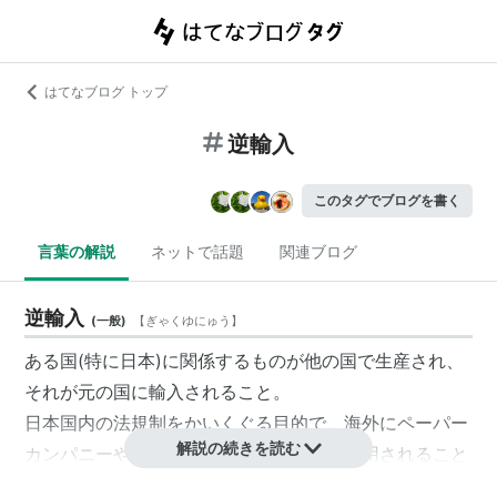
はてなブログ トップ
逆輸入
このタグでブログを書く
言葉の解説
ネットで話題
関連ブログ
逆輸入
(
一般
)
【
ぎゃくゆにゅう
】
ある国(特に日本)に関係するものが他の国で生産され、
それが元の国に
輸入
されること。
日本国内の法規制をかいくぐる目的で、海外にペーパー
解説の続きを読む
カンパニーや幽霊ホストサーバを置いて悪用されること
がある。