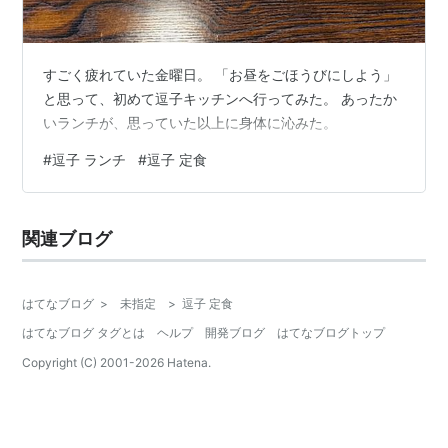
すごく疲れていた金曜日。 「お昼をごほうびにしよう」
と思って、初めて逗子キッチンへ行ってみた。 あったか
いランチが、思っていた以上に身体に沁みた。
#
逗子 ランチ
#
逗子 定食
関連ブログ
はてなブログ
>
未指定
>
逗子 定食
はてなブログ タグとは
ヘルプ
開発ブログ
はてなブログトップ
Copyright (C) 2001-
2026
Hatena.