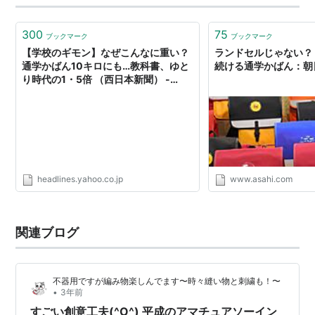
300
75
ブックマーク
ブックマーク
【学校のギモン】なぜこんなに重い？
ランドセルじゃない？
通学かばん10キロにも…教科書、ゆと
続ける通学かばん：朝
り時代の1・5倍 （西日本新聞） -
Yahoo!ニュース
headlines.yahoo.co.jp
www.asahi.com
関連ブログ
不器用ですが編み物楽しんでます〜時々縫い物と刺繍も！〜
•
3年前
すごい創意工夫(^O^) 平成のアマチュアソーイン