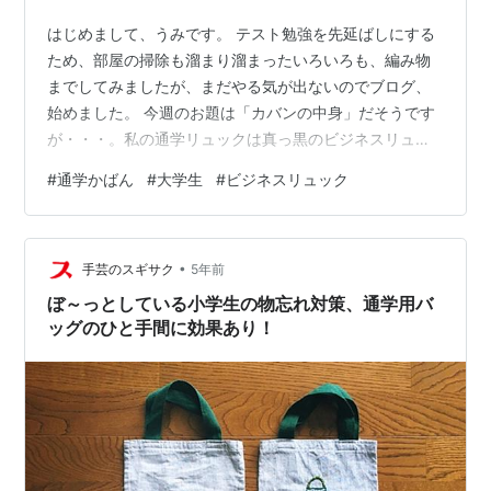
はじめまして、うみです。 テスト勉強を先延ばしにする
ため、部屋の掃除も溜まり溜まったいろいろも、編み物
までしてみましたが、まだやる気が出ないのでブログ、
始めました。 今週のお題は「カバンの中身」だそうです
が・・・。私の通学リュックは真っ黒のビジネスリュッ
クです。もっとかわいいカバンを持ちたいですが、機能
#
通学かばん
#
大学生
#
ビジネスリュック
性重視です。でもシンプルでスタイリッシュな見た目も
結構気に入っています。 毎日入れているものは ＜学校で
使うもの＞ ノートPC、ipad、ipadのキーボード、教科
•
書、充電コード類、シャーペン、学生証 ＜いつも持って
手芸のスギサク
5年前
いるもの＞ ミニ財布、うさ耳ポーチ（リップ、パウダ
ぼ～っとしている小学生の物忘れ対策、通学用バ
ー、日焼け止め、ドライシャンプ…
ッグのひと手間に効果あり！