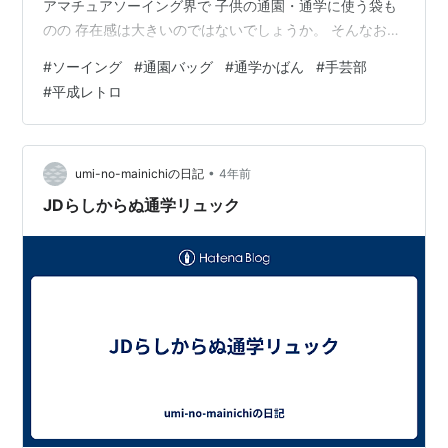
アマチュアソーイング界で 子供の通園・通学に使う袋も
のの 存在感は大きいのではないでしょうか。 そんなお母
さんの創意工夫の粋を集めた 本を見つけました！ 婦人生
#
ソーイング
#
通園バッグ
#
通学かばん
#
手芸部
活家庭シリーズ 全国のママが作った通園通学袋 婦人生活
#
平成レトロ
社 平成9年3月5日発行（1997年） 全国のママが作った
通園通学袋 (婦人生活家庭シリーズ) 婦人生活社 Amazon
令和の現代では、もしかすると おしゃれでスマートな感
じの袋ものが 主流かもですが …
•
umi-no-mainichiの日記
4年前
JDらしからぬ通学リュック