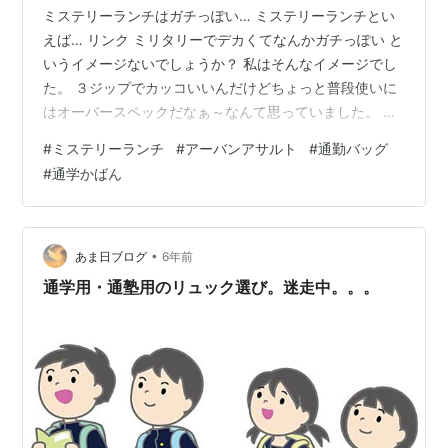
ミステリーランチはガチっぽい… ミステリーランチとい
えば… リンク ミリタリーでデカくてなんかガチっぽい と
いうイメージないでしょうか？ 私はそんなイメージでし
た。 ３ジップでカッコいいんだけどちょっと普段使いに
はオーバースペックだなぁ～なんて思っていました。 タ
ウンユースといえばアーバンアサルト リンク そんなガチ
#
ミステリーランチ
#
アーバンアサルト
#
通勤バッグ
っぽいバッグの多いミステリーランチから出ているタウ
#
通学かばん
ンユース向けのバッグがこのアーバンアサルト！ 非常に
すらっとしていてカッコいいです。 街でも使っている人
をよく見かけますね。 しかし、個人的に手を出せない点
が一つ… サイドポケット(ドリンクポケット)がない！ こ
•
あま日ブログ
6年前
れは個人的に結構大き…
通学用・通塾用のリュック選び。迷走中。。。