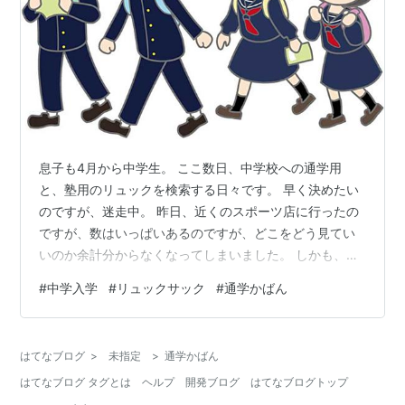
息子も4月から中学生。 ここ数日、中学校への通学用
と、塾用のリュックを検索する日々です。 早く決めたい
のですが、迷走中。 昨日、近くのスポーツ店に行ったの
ですが、数はいっぱいあるのですが、どこをどう見てい
いのか余計分からなくなってしまいました。 しかも、ネ
ットで人気のあるリュックは置いてなかったりして、実
#
中学入学
#
リュックサック
#
通学かばん
際に見ることなくネットで購入ということになりそうで
す。 悩みポイントは、大きさ、形、防水性、金額など。
見た目も、できたらかっこいいのがいいな！！と。。。
はてなブログ
>
未指定
>
通学かばん
（＾＾；） 息子に聞いても、おしゃれには無頓着です
はてなブログ タグとは
ヘルプ
開発ブログ
はてなブログトップ
し、「かっこいいのでいいよ！！」と。。。 「だから悩