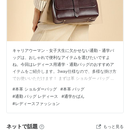
キャリアウーマン・女子大生に欠かせない通勤・通学バ
ッグは、おしゃれで便利なアイテムを選びたいですよ
ね。今回はレディース用通学・通勤バッグのおすすめア
イテムをご紹介します。3way仕様なので、多様な掛け方
でお使いいただけます！ まずは革 ショルダー バッグ 女
子 大学生 通学 バッグ。 www.ninicolle.com 上品なトッ
#
本革 ショルダーバッグ
#
本革 バッグ
プレイヤ牛革を使用したメッセンジャーショルダーバッ
#
通勤 バッグ レディース
#
通学かばん
グ。取り外しできる細めと太めのショルダーベルトが二
#
レディースファッション
本付きで、気分により変更できます。職人により丁寧な
縫製で作られ、余計なアクセサリーが付いていないシン
プルできれいなデザインこそ、上品でエレガントな雰囲
ネットで話題
もっと見る
気を作り出します。…