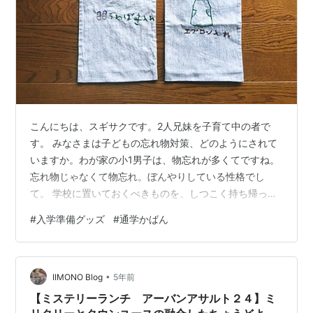
こんにちは、スギサクです。2人兄妹を子育て中の者で
す。 みなさまは子どもの忘れ物対策、どのようにされて
いますか。わが家の小1男子は、物忘れが多くてですね。
忘れ物じゃなくて物忘れ。ぼんやりしている性格でし
て。 学校に置いておくべきものを、しつこく持ち帰って
きちゃうんです。何度注意しても忘れるみたいで。 たと
#
入学準備グッズ
#
通学かばん
えば上履き入れ。上履きは、洗ったものを月曜日に学校
に持っていきます。上履き入れはそのまま学校に置いて
おき、金曜日に１週間履いた上履きを入れて持ち帰るこ
•
とになっています。 こういうことをすぐに忘れるんで
IIMONO Blog
5年前
す。 「いやだからさ・・・」基本的なルールをその都度
【ミステリーランチ アーバンアサルト２４】ミ
説明しても、ご丁寧に毎日持ち帰ってきちゃう…