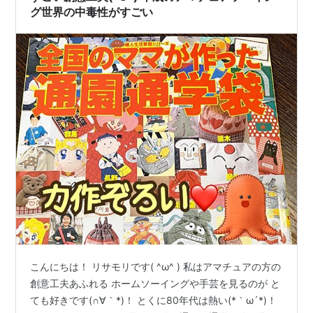
グ世界の中毒性がすごい
こんにちは！ リサモリです( ^ω^ ) 私はアマチュアの方の
創意工夫あふれる ホームソーイングや手芸を見るのが と
ても好きです(∩∀｀*)！ とくに80年代は熱い(*｀ω´*)！