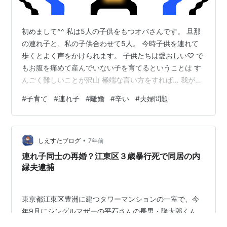
初めまして^^ 私は5人の子供をもつオバさんです。 旦那
の連れ子と、私の子供合わせて5人。 今時子供を連れて
歩くとよく声をかけられます。 子供たちは愛おしい♡ で
もお腹を痛めて産んでいない子を育てるということは す
んごく難しいことが沢山 極端な言い方をすれば… 我が子
の鼻水・ウンチ何も汚くない!!!!!!! 同じ事をされたとして
#
子育て
#
連れ子
#
離婚
#
辛い
#
夫婦問題
も、怒りのバロメーターが違う でも…それでも結婚を決
めたのだから、 そう自分に言い聞かせて生きる毎日で
す。 ここでは子育てや、家庭間について悩む人の ちょっ
•
とした捌け口の場所になればいいなと思い開設しまし
しえすたブログ
7年前
た！！ これからどうぞ宜しくお願いします！
連れ子同士の再婚？江東区３歳暴行死で同居の内
縁夫逮捕