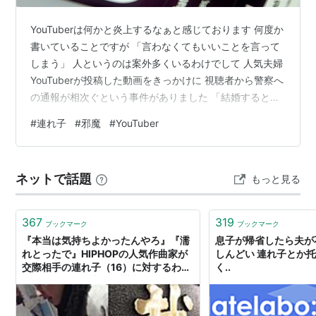
YouTuberは何かと炎上するなぁと感じております 何度か
書いていることですが 「言わなくてもいいことを言って
しまう」 人というのは案外多くいるわけでして 人気夫婦
YouTuberが投稿した動画をきっかけに 視聴者から警察へ
の通報が相次ぐという事件がありました 「結婚するとき
連れ子邪魔だった？」 という妻の質問に対して 「邪魔だ
#
連れ子
#
邪魔
#
YouTuber
ったかもね」 と笑いながら話したことが批判の火を点け
ました コメントには 「冗談でも許されない」 「心理的
虐待では」 という非難の声が多数あったようです この動
ネットで話題
もっと見る
画により過去の動画も掘り返されることになりさらに火
が回っているようです 現在は活動休止を報告したそうで
すが …
367
319
ブックマーク
ブックマーク
『本当は気持ちよかったんやろ』『濡
息子が帰省したら夫が
れとったで』HIPHOPの人気作曲家が
しんどい 連れ子とか
交際相手の連れ子（16）に対するわい
く..
せつ行為で服役中《監護者わいせつ罪
で懲役2年》 | 文春オンライン