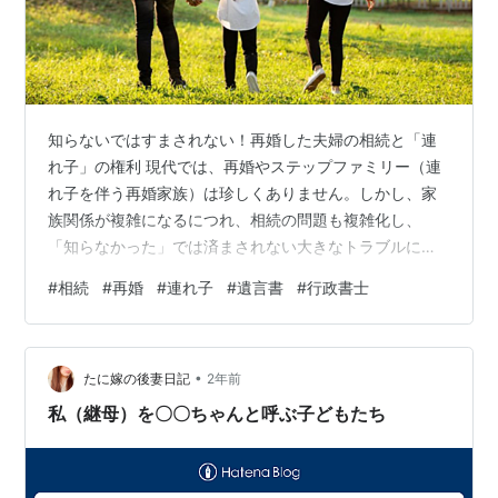
知らないではすまされない！再婚した夫婦の相続と「連
れ子」の権利 現代では、再婚やステップファミリー（連
れ子を伴う再婚家族）は珍しくありません。しかし、家
族関係が複雑になるにつれ、相続の問題も複雑化し、
「知らなかった」では済まされない大きなトラブルに発
展する可能性があります。 今回は、再婚した夫婦の相続
#
相続
#
再婚
#
連れ子
#
遺言書
#
行政書士
に焦点を当て、「連れ子」と「実子」の相続権の違い
や、円満な相続を実現するための対策を行政書士の視点
から解説します。 再婚した夫婦の相続と「連れ子」の権
•
利 まず、再婚した場合の相続の基本ルールを確認しまし
たに嫁の後妻日記
2年前
ょう。 1. 配偶者の相続権 再婚した夫婦であっても、配偶
私（継母）を〇〇ちゃんと呼ぶ子どもたち
者には法律上の相続権があります。 もし…