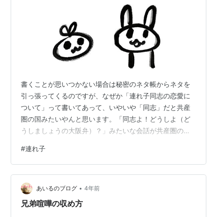
書くことが思いつかない場合は秘密のネタ帳からネタを
引っ張ってくるのですが、なぜか「連れ子同志の恋愛に
ついて」って書いてあって、いやいや「同志」だと共産
圏の国みたいやんと思います。「同志よ！どうしよ（ど
うしましょうの大阪弁）？」みたいな会話が共産圏の国
ではぽんぽん飛び交っているような雰囲気。 話を本題に
#
連れ子
戻しますが、連れ子同志の恋愛と言うと『ママレードボ
ーイ』という漫画とアニメしか思い浮かびません。年齢
がバレるかもしれませんのでこういう話はあまりしない
•
ほうがよいのかもしれませんが、そんなことを言っても
あいるのブログ
4年前
『ママレードボーイ』しか思い浮かばないんだから仕方
兄弟喧嘩の収め方
がありません。 ご存知の方も多いと思いますが『マ…