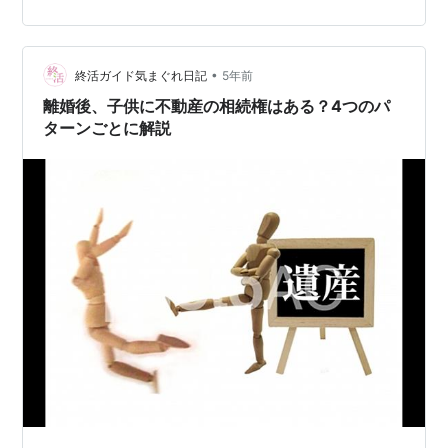
共感する。 状況を把握し、整理して説明する。 ケンカを
している子たちそれぞれから理由を聞く なぜそれをした
のか？と大人には理解できなくても、子どもなりの理由
•
があります。勝手にオモチャを取ったから叩いたとか、
終活ガイド気まぐれ日記
5年前
相手がぶつかってきてイヤだったから蹴ったなど。悪気
離婚後、子供に不動産の相続権はある？4つのパ
があるわけじゃないのにやってしまって…
ターンごとに解説