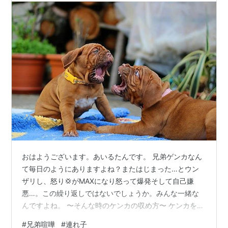
おはようございます。あいるたんです。 兄弟ゲンカなん
て毎日のようにありますよね？またはじまった…とウン
ザリし、怒り💢がMAXになり怒って爆発そして自己嫌
悪…。この繰り返しではないでしょうか。みんな一緒な
んですよね。 〜そんな時のケンカの収め方〜 ケンカをし
ている子たちそれぞれから理由を聞く。 それぞれの子に
#
兄弟喧嘩
#
連れ子