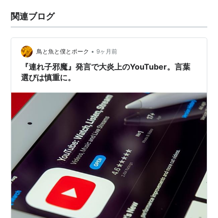
関連ブログ
•
鳥と魚と僕とポーク
9ヶ月前
『連れ子邪魔』発言で大炎上のYouTuber。言葉
選びは慎重に。