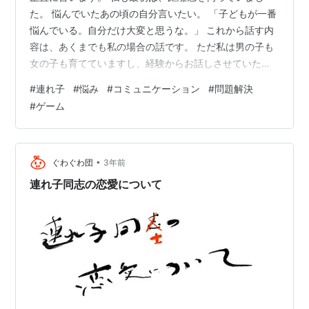
た。 悩んでいたあの頃の自分言いたい。 「子どもが一番
悩んでいる。自分だけ大変と思うな。」 これから話す内
容は、あくまでも私の場合の話です。 ただ私は男の子も
女の子も育てていますし、経験からお話しさせていただ
いています。 まず男の子は一緒に遊ぶことです。 サッカ
#
連れ子
#
悩み
#
コミュニケーション
#
問題解決
ーやキャッチボールも素敵ですが、 私は断然ゲームです
#
ゲーム
ね。 はっきり言います。 「任天堂Switchをやりましょ
う。」なければ買いましょう。 Nintendo Switch(有機EL
モデル) Joy-Con(L)/(R) ホワイト+【任天堂ライセンス商
品】Nintendo Switch (…
•
ぐわぐわ団
3年前
連れ子同志の恋愛について