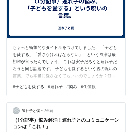
ちょっと衝撃的なタイトルをつけてしました。 「子ども
を愛する」「愛さなければならない」、という風潮は最
初誰が言ったんでしょう。 これは実子だろうと連れ子だ
ろうと同じ話題です。 子どもを愛するという親の呪いの
言葉。でも本当に愛さなくてもいいのでしょうか？価値
観が変わる瞬間とは一体何なのでしょうか。この記事で
#
子どもを愛する
#
連れ子
#
悩み
#
価値観
は、子どもを愛する親の心の内に潜む葛藤や価値観の変
化について探っていきます。 子どもを愛するという呪い
の言葉 「子どもを愛している」という言葉は、多くの親
•
にとって当たり前のように口にされます。しかし、その
連れ子と僕
2年前
言葉には時に呪いのような効果があることもあります。
（1分記事）悩み解消！連れ子とのコミュニケーシ
なぜなら、親は子どもを愛していなければな…
ョンは「これ！」