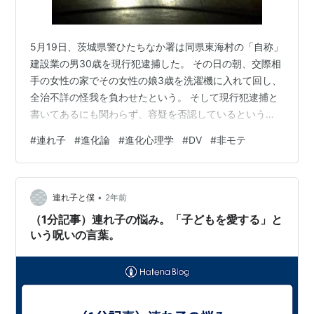
5月19日、茨城県警ひたちなか署は同県東海村の「自称」
建設業の男30歳を現行犯逮捕した。 その日の朝、交際相
手の女性の家でその女性の娘3歳を洗濯機に入れて回し、
全治不詳の怪我を負わせたという。 そして現行犯逮捕と
書いてあるにも関わらず、容疑を否認しているという。
なお、通報したのは当の母親女性だとのこと。 （⇒ 共同
#
連れ子
#
進化論
#
進化心理学
#
DV
#
非モテ
通信 2024年5月19日記事：洗濯機で女児回した疑い、茨
城 母親の交際相手逮捕、容疑否認） およそ、こんなニュ
ースを聞いて憤らぬ人はいないだろう。 3歳児を洗濯機
•
に入れ、回す――まさに鬼畜の所業と言うべきか。 とは
連れ子と僕
2年前
いえこれ、一応は誰でも考えることだとは思うのであ
（1分記事）連れ子の悩み。「子どもを愛する」と
る。 小さい子ども…
いう呪いの言葉。