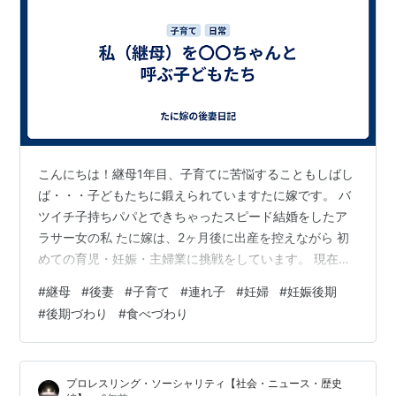
こんにちは！継母1年目、子育てに苦悩することもしばし
ば・・・子どもたちに鍛えられていますたに嫁です。 バ
ツイチ子持ちパパとできちゃったスピード結婚をしたア
ラサー女の私 たに嫁は、2ヶ月後に出産を控えながら 初
めての育児・妊娠・主婦業に挑戦をしています。 現在
は、旦那と旦那の連れ子の子どもたち2人、私の4人で暮
#
継母
#
後妻
#
子育て
#
連れ子
#
妊婦
#
妊娠後期
らしています。 今年度にはもう1人女の子が増える予定で
#
後期づわり
#
食べづわり
す。 子どもたちは成長期真っ最中の元気いっぱいの男の
子。 食べ盛りでご飯もおやつもたくさん食べますが、大
の野菜嫌いなので なんとか食べさせようと試行錯誤する
プロレスリング・ソーシャリティ【社会・ニュース・歴史
日々です。 子どもたちは 産みの母親（旦那の元嫁）をマ