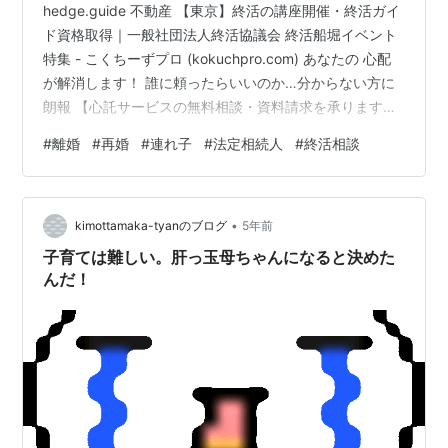
hedge.guide 不動産 【東京】終活の講座開催・終活ガイ
ド資格取得｜一般社団法人終活協議会 終活船堀イベント
特集 - こくちーずプロ (kokuchpro.com) あなたの 心配
が解消します！ 誰に頼ったらいいのか…分からない方に
朗報 【心託サービスの無料相談・資料請求を承ります】
面倒な手続、入院、介護、葬儀、お墓、相続、他 【お問
#
離婚
#
再婚
#
連れ子
#
法定相続人
#
終活相談
い合わせ：資料請求】
•
kimottamaka-tyanのブログ
5年前
子育ては難しい。肝っ玉母ちゃんになると決めた
んだ！