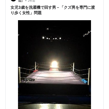
•
編】
2年前
マ、旦那をパパ、私を〇〇ち…
女児3歳を洗濯機で回す男－「クズ男を専門に渡
り歩く女性」問題