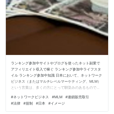
において同じ。）を伴うその商品の販売若しくはそのあ
つせん又は同種役務の提供若しくはその役務の提供のあ
つせんに係る取引（その取引条件の変更を含む。以下
「連鎖販売取引」という。）をするものをいう」と定義
されている。連鎖販売取引は特定商取引法で様々な規制
がされており、その規制は末端の販売員（一般連鎖販売
業者）にも及ぶ。また同法ではクーリングオフや中途解
約などの消費者を保護する制度も規定されている。
ランキング参加中サイトやブログを使ったネット副業で
関連法規：特定商取引に関する法律
アフィリエイト収入で稼ぐ ランキング参加中ライフスタ
イル ランキング参加中知識 日本において、ネットワーク
ビジネス（またはマルチレベルマーケティング、MLM）
という言葉は、多くの方にとって馴染みのあるものでし
ょう。しかし、その実態や現状については、様々な情報
#
ネットワークビジネス
#
MLM
#
連鎖販売取引
が飛び交い、誤解も少なくありません。本稿では、ネッ
#
法律
#
規制
#
日本
#
イメージ
トワークビジネスの現状を正しく理解していただくため
に、市場規模から最新のトレンド、そして誤解されがち