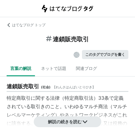
はてなブログ トップ
連鎖販売取引
このタグでブログを書く
言葉の解説
ネットで話題
関連ブログ
連鎖販売取引
(
社会
)
【
れんさはんばいとりひき
】
特定商取引に関する法律（特定商取引法）33条で定義
されている取引きのこと。いわゆるマルチ商法（
マルチ
レベルマーケティング
）やネットワークビジネスがこれ
解説の続きを読む
に該当する。同法では「物品（施設を利用し又は役務の
提供を受ける権利を含む。以下同じ。）の販売（そのあ