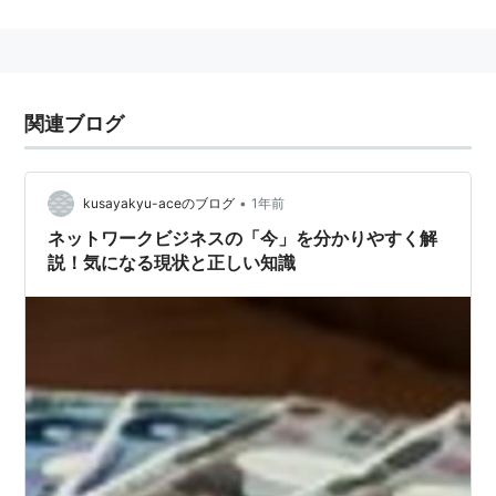
つせんを含む。）又は有償で行う役務の提供（そのあつ
せんを含む。）の事業であつて、販売の目的物たる物品
（以下この章において「商品」という。）の再販売（販
売の相手方が商品を買い受けて販売することをいう。以
関連ブログ
下同じ。）、受託販売（販売の委託を受けて商品を販売
することをいう。以下同じ。）若しくは販売のあつせん
をする者又は同種役務の提供（その役務と同一の種類の
•
kusayakyu-aceのブログ
1年前
役務の提供をすることをいう。以下同じ。）若しくはそ
ネットワークビジネスの「今」を分かりやすく解
説！気になる現状と正しい知識
の役務の提供のあつせんをする者を特定利益（その商品
の再販売、受託販売若しくは販売のあつせんをする他の
者又は同種役務の提供若しくはその役務の提供のあつせ
んをする他の者が提供する取引料その他の経済産業省令
で定める要件に該当する利益の全部又は一部をいう。以
下この章において同じ。）を収受し得ることをもつて誘
引し、その者と特定負担（その商品の購入若しくはその
役務の対価の支払又は取引料の提供をいう。以下この章