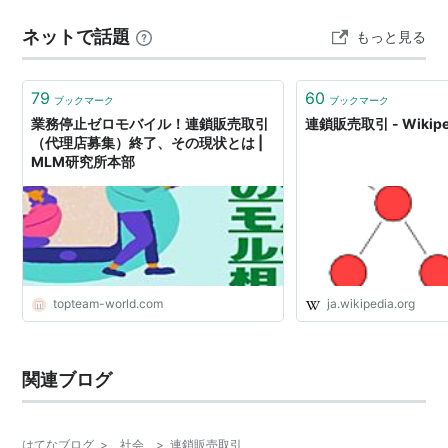
なイメージまでを、分かりやすく解説していきます。
ネットで話題
もっと見る
１．ネットワークビジネスの現状：市場規模と最新トレ
ンド ネットワークビジネスの現状を把握する…
79
60
ブックマーク
ブックマーク
業務停止ゼロモバイル！連鎖販売取引
連鎖販売取引 - Wikipe
（代理店募集）終了、その現状とは |
MLM研究所本部
topteam-world.com
ja.wikipedia.org
関連ブログ
はてなブログ
>
社会
>
連鎖販売取引