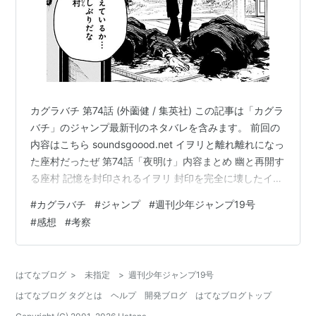
カグラバチ 第74話 (外薗健 / 集英社) この記事は「カグラ
バチ」のジャンプ最新刊のネタバレを含みます。 前回の
内容はこちら soundsgoood.net イヲリと離れ離れになっ
た座村だったぜ 第74話「夜明け」内容まとめ 幽と再開す
る座村 記憶を封印されるイヲリ 封印を完全に壊したイヲ
リ 妖刀を抜くチヒロと昼彦。そして、、、 感想・考察
#
カグラバチ
#
ジャンプ
#
週刊少年ジャンプ19号
ラスボスの風格を纏う座村 チヒロVS昼彦VS座村！！ 第
#
感想
#
考察
74話「夜明け」内容まとめ 幽と再開する座村 六平の訃報
を受ける座村。 そんな座村のもとに幽が現れる。 幽は六
平殺しを認めると、我々は「毘灼」だと名乗る。 剣聖を
はてなブログ
>
未指定
>
週刊少年ジャンプ19号
殺し、厄災を止める為に座村と交渉に…
はてなブログ タグとは
ヘルプ
開発ブログ
はてなブログトップ