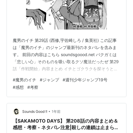
魔男のイチ 第29話 (西修,宇佐崎しろ / 集英社) この記事
は「魔男のイチ」のジャンプ最新刊のネタバレを含みま
す。 前回の内容はこちら soundsgoood.net バクガミは
「悲しい心」そのものを吸い取るクソ魔法だったぜ 第29
話「作戦開始」内容まとめ イチとゴクラクを探そうとす
るデスカラス達だったが、、、 協力をお願いするイチ 犬
#
魔男のイチ
#
ジャンプ
#
週刊少年ジャンプ19号
の遠吠え作戦とは？ 感想・考察 イチとゴクラクはどこか
#
感想
#
考察
ら潜入したんだ？笑 イチとゴクラクの関係いいね！ 告解
ゲーやないかい笑 第29話「作戦開始」内容まとめ イチと
ゴクラクを探そうとするデスカラス達だったが、、、 警
備の要として手厚い優遇を受けるデスカラス。…
•
Sounds Good !!
1年前
【SAKAMOTO DAYS】 第208話の内容まとめ＆
感想・考察 - ネタバレ注意|殺しの連鎖は止まらな