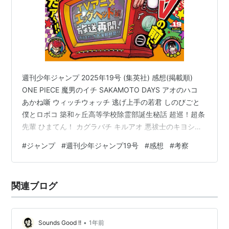
週刊少年ジャンプ 2025年19号 (集英社) 感想(掲載順)
ONE PIECE 魔男のイチ SAKAMOTO DAYS アオのハコ
あかね噺 ウィッチウォッチ 逃げ上手の若君 しのびごと
僕とロボコ 築和ヶ丘高等学校除霊部誕生秘話 超巡！超条
先輩 ひまてん！ カグラバチ キルアオ 悪祓士のキヨシく
ん シド・クラフトの最終推理 鵺の陰陽師 願いのアスト
#
ジャンプ
#
週刊少年ジャンプ19号
#
感想
#
考察
ロ Bの星線 エンバーズ ルリドラゴン 全体まとめ 感想(掲
載順) ONE PIECE 遂に神の騎士団と退治！実力はいかほ
どのものだろうか？ 憧れてたエルバフだし、ウソップが
関連ブログ
めちゃくちゃ活躍する展開に期待したい！ 魔男のイチ ゴ
クラクは最初から…
•
Sounds Good !!
1年前