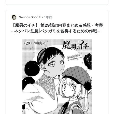
けている状況の紅西。 その原因は灰谷にあった。 灰谷は
自分が攻撃の要だと思い、攻撃に参加してしまっている
ため、守備がガラ空きになって…
•
Sounds Good !!
1年前
【魔男のイチ】 第29話の内容まとめ＆感想・考察
- ネタバレ注意|バクガミを習得するための作戦が
始まる！