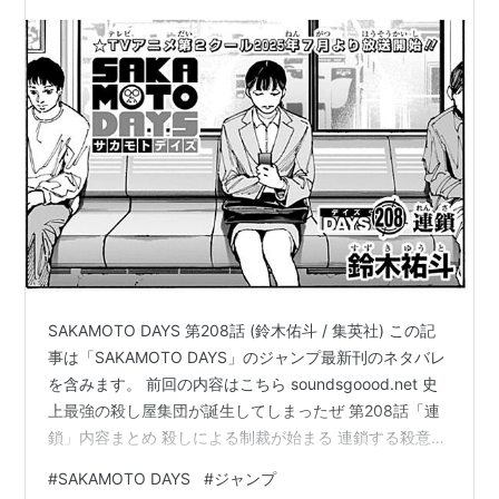
い
SAKAMOTO DAYS 第208話 (鈴木佑斗 / 集英社) この記
事は「SAKAMOTO DAYS」のジャンプ最新刊のネタバレ
を含みます。 前回の内容はこちら soundsgoood.net 史
上最強の殺し屋集団が誕生してしまったぜ 第208話「連
鎖」内容まとめ 殺しによる制裁が始まる 連鎖する殺意
テロを止める手立てを探すJCCの生徒達！ 感想・考察 止
#
SAKAMOTO DAYS
#
ジャンプ
まらない殺戮！ 久しぶりのJCCメン！ 遠隔操作モジュー