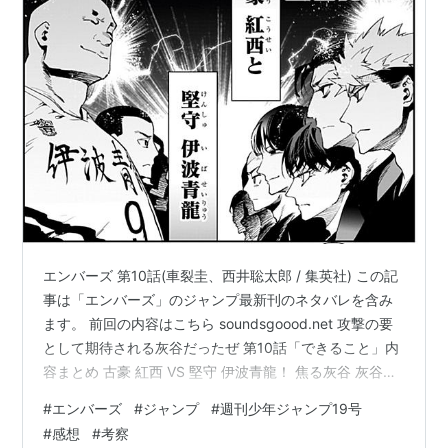
エンバーズ 第10話(車裂圭、西井聡太郎 / 集英社) この記
事は「エンバーズ」のジャンプ最新刊のネタバレを含み
ます。 前回の内容はこちら soundsgoood.net 攻撃の要
として期待される灰谷だったぜ 第10話「できること」内
容まとめ 古豪 紅西 VS 堅守 伊波青龍！ 焦る灰谷 灰谷に
かける言葉は？ 感想・考察 恐れていた事態が！ 武鎧が
#
エンバーズ
#
ジャンプ
#
週刊少年ジャンプ19号
主将すぎる 灰谷完全復活か？ 第10話「できること」内容
#
感想
#
考察
まとめ 古豪 紅西 VS 堅守 伊波青龍！ まさかの1対0で負