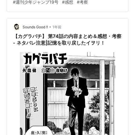
#
週刊少年ジャンプ19号
#
感想
#
考察
ルを利用してこの殺戮を止めろ！ 第208話「連鎖」内容
まとめ 殺しによる制裁が始まる 新生殺連により掲げられ
た国民武装許可制度。 開始1日目の13:40に1人目の発砲
が行われるとそ…
•
Sounds Good !!
1年前
【カグラバチ】 第74話の内容まとめ＆感想・考察
- ネタバレ注意|記憶を取り戻したイヲリ！