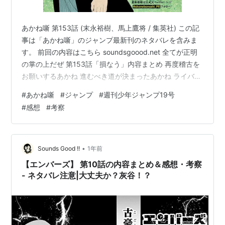
あかね噺 第153話 (末永裕樹、馬上鷹将 / 集英社) この記
事は「あかね噺」のジャンプ最新刊のネタバレを含みま
す。 前回の内容はこちら soundsgoood.net 全てが正明
の掌の上だぜ 第153話「損なう」内容まとめ 再度稽古を
お願いするあかね 進むべき道が決まったあかね ライバル
登場！！ 感想・考察 稽古をつけてもらえることになって
#
あかね噺
#
ジャンプ
#
週刊少年ジャンプ19号
流石あかね！ 瑞雲大賞ではどんな落語を披露するのか？
#
感想
#
考察
早くもライバル対決実現！ 第153話「損なう」内容まと
め 再度稽古をお願いするあかね 台詞、時間、客席の反応
まで全て決めごと通りに進む、作品派の大看板「椿屋正
明」。 そんな正明の高座が終わり、あかねは…
•
Sounds Good !!
1年前
【エンバーズ】 第10話の内容まとめ＆感想・考察
- ネタバレ注意|大丈夫か？灰谷！？