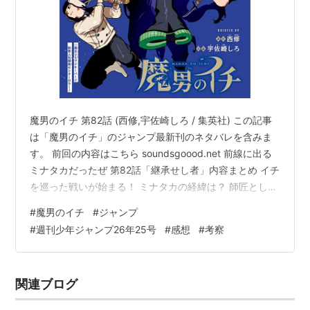
魔男のイチ 第82話 (西修,宇佐崎しろ / 集英社) この記事
は「魔男のイチ」のジャンプ最新刊のネタバレを含みま
す。 前回の内容はこちら soundsgoood.net 前線に出る
ミナタカだったぜ 第82話「継承せし者」内容まとめ イチ
を巡った戦いが始まる！ ミナタカの経緯は？ 師匠として
感想・考察 アマドロ魔法の詳細判明！ ミナタカさんマジ
#
魔男のイチ
#
ジャンプ
か！ 第82話「継承せし者」内容まとめ イチを巡った戦い
#
週刊少年ジャンプ26年25号
#
感想
#
考察
が始まる！ アマドロの魔法"装填(マスカット)"はリボン
キャンディ家が代々受け継いできた独占魔法であり、リ
ボンキャンディ家では伝統として魔力量に応じた銃をマ
関連ブログ
スカットからプレゼントされる。 魔男のイ…