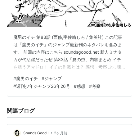
魔男のイチ 第83話 (西修,宇佐崎しろ / 集英社) この記事
は「魔男のイチ」のジャンプ最新刊のネタバレを含みま
す。 前回の内容はこちら soundsgoood.net 新人ミナタ
カが代活躍だったぜ 第83話「夏の虫」内容まとめ イチ
を狙うアマドロ！ イチの作戦とは？ 感想・考察 ぶっ壊
れのアマドロ×装填！ 決着ついたか？？ 第83話「夏の
#
魔男のイチ
#
ジャンプ
虫」内容まとめ イチを狙うアマドロ！ フヂミネの言葉に
#
週刊少年ジャンプ26年26号
#
感想
#
考察
よって標的をイチに切り替えたアマドロ。 "装填(マスカ
ット)"は魔力量や技術力に比例してどんな魔法でも弾とし
て込められ、アマドロは"貫穿(ラズド)"を装填する。 魔
関連ブログ
男のイチ 第83話 (西修,宇佐崎しろ…
•
Sounds Good !!
2ヶ月前