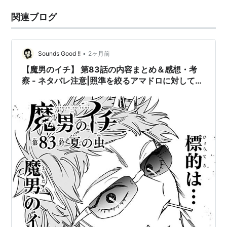
関連ブログ
•
Sounds Good !!
2ヶ月前
【魔男のイチ】 第83話の内容まとめ＆感想・考
察 - ネタバレ注意|照準を絞るアマドロに対してイ
チは？