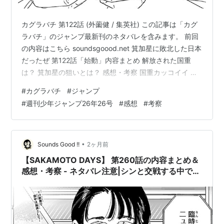
カグラバチ 第122話 (外薗健 / 集英社) この記事は「カグ
ラバチ」のジャンプ最新刊のネタバレを含みます。 前回
の内容はこちら soundsgoood.net 箕加星に敗北した日本
だったぜ 第122話「始動」内容まとめ 解放された国重
は？ 箕加星の狙いとは？ 感想・考察 国重カッコイイ 小
出しにするねぇ 第122話「始動」内容まとめ 解放された
#
カグラバチ
#
ジャンプ
国重は？ 瓜田が握ったおにぎりを食べ感動する国重。 そ
#
週刊少年ジャンプ26年26号
#
感想
#
考察
んな国重は瓜田に対して「あんたの本は昔読んだよ 出鱈
目ばっか書いてただろ」と話すと「やはりな お前のよう
な奴は試行錯誤の末に嘘を見抜く」と語る瓜田。 カグラ
バチ 第122話 (外薗健 / 集英社)…
•
Sounds Good !!
2ヶ月前
【SAKAMOTO DAYS】 第260話の内容まとめ＆
感想・考察 - ネタバレ注意|シンと交戦する中で七
夕は？