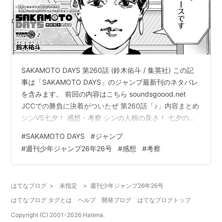
SAKAMOTO DAYS 第260話 (鈴木佑斗 / 集英社) この記
事は「SAKAMOTO DAYS」のジャンプ最新刊のネタバレ
を含みます。 前回の内容はこちら soundsgoood.net
JCCでの勝負に決着がついたぜ 第260話「♪」内容まとめ
シンVS七夕！ 感想・考察 シンの人柄の良さ！ 七夕の実
力は？ 第260話「♪」内容まとめ シンVS七夕！ 新生殺連
#
SAKAMOTO DAYS
#
ジャンプ
と反殺連派との間で大規模な衝突が発生し、現在も激し
#
週刊少年ジャンプ26年26号
#
感想
#
考察
い交戦が続いているとニュースにて国民に知らされる。
そんな中、シンは自分の脳に思考の書き換えを行うこと
で、脳のリミッターを外した限界以上の力で七夕と交戦
はてなブログ
>
未指定
>
週刊少年ジャンプ26年26号
していた。 SAKAMO…
はてなブログ タグとは
ヘルプ
開発ブログ
はてなブログトップ
Copyright (C) 2001-
2026
Hatena.