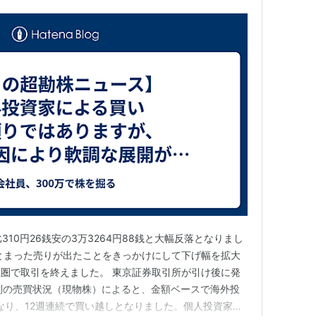
310円26銭安の3万3264円88銭と大幅反落となりまし
とまった売りが出たことをきっかけにして下げ幅を拡大
圏で取引を終えました。 東京証券取引所が引け後に発
別の売買状況（現物株）によると、金額ベースで海外投
となり、12週連続で買い越しとなりました。個人投資家は