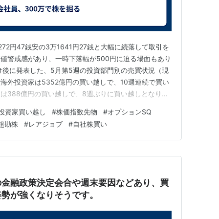
72円47銭安の3万1641円27銭と大幅に続落して取引を
値警戒感があり、一時下落幅が500円に迫る場面もあり
け後に発表した、5月第5週の投資部門別の売買状況（現
海外投資家は5352億円の買い越しで、10週連続で買い
は388億円の買い越しで、8週ぶりに買い越しとなりま
、調整含みの展開が予想されます。 日経平均株価は7
投資家買い越し
#
株価指数先物
#
オプションSQ
が、連騰していたことに対する警戒感や、週末要因か
超勘株
#
レアジョブ
#
自社株買い
が想定さ…
の金融政策決定会合や週末要因などあり、買
姿勢が強くなりそうです。