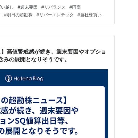
週連続での売り越しとなりました。 明日の東京株式市場
買い越し
#
週末要因
#
リバランス
#
円高
。 日経平均株価は、海外投資家による買いを支えに上
げ
#
明日の超勘株
#
リバーエレテック
#
自社株買い
がかり材料…
ス】高値警戒感が続き、週末要因やオプショ
含みの展開となりそうです。