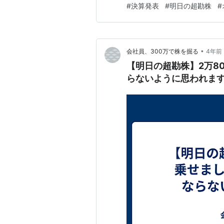
#
決算発表
#
明日の超勘株
#
となりそうです。堅調とみられ
•
会社員、300万で株を掘る
4年前
【明日の超勘株】2万8
らないように思われま