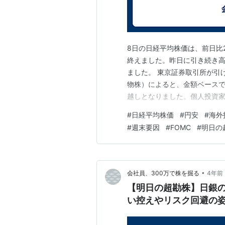
8日の日経平均株価は、前日比2
終えました。昨日に引き続き高
ました。 東京証券取引所が引
物株）によると、金額ベースで
越しとなりました。個人投資家
した。 明日の東京株式市場は
#
日経平均株価
#
円安
#
海外
日、8日と大幅安となりました
#
週末要因
#
FOMC
#
明日の
ら、手控えムードが広がること
•
会社員、300万で株を掘る
4年前
【明日の超勘株】日銀
い控えやリスク回避の