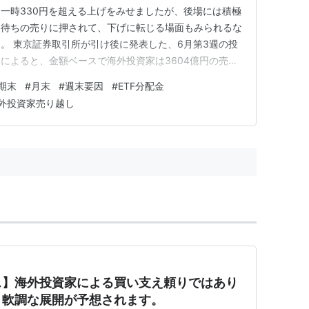
一時330円を超える上げをみせましたが、後場には積極
り待ちの売りに押されて、下げに転じる場面もみられるな
。 東京証券取引所が引け後に発表した、6月第3週の投
によると、金額ベースで海外投資家は3604億円の売り
となりました。個人投資家は3446億円の買い越しで、3
期末
#
月末
#
週末要因
#
ETF分配金
。 明日の東京株式市場は、軟調な展開が予想されま
外投資家売り越し
重なる…
ス】海外投資家による買い支え頼りではあり
り軟調な展開が予想されます。