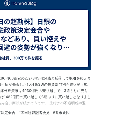
86円60銭安の2万7345円24銭と反落して取引を終えま
取引所が発表した10月第3週の投資部門別売買状況（現
海外投資家は4930億円の売り越しで、3週ぶりに売り
は1482億円の買い越しで3週ぶりに買い越しとなりまし
もみ合い商状が続きそうです。 先行きの不透明感や週末
の売りが強まる場面が想定されます。日銀の金融政策決定
策決定会合
#
黒田総裁記者会見
#
週末要因
黒田総裁の記者会見も控えていることから、手控えムード