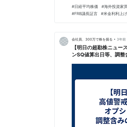
5777億円の売り越しで、2
#
日経平均株価
#
海外投資家
は、軟調な展開が予想されます
#
FRB議長証言
#
米金利利上
昇相場を展開していますが、手
•
会社員、300万で株を掘る
3年前
【明日の超勘株ニュー
ンSQ値算出日等、調整