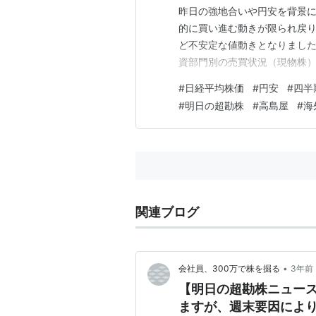
昨日の強地合いや円安を背景に
的に買い進む動きが限られ戻
ど不安定な値動きとなりました
資部門別の売買状況（現物株）
越しで、13週ぶりに売り越し
#
日経平均株価
#
円安
#
四半
週ぶりに買い越しとなりました
#
明日の超勘株
#
高島屋
#
海
す。 四半期末、月末、週末が
関連ブログ
•
会社員、300万で株を掘る
3年前
【明日の超勘株ニュー
ますが、週末要因によ