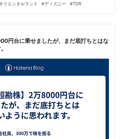
オリエンタルランド
#
ディズニー
#
TDR
ていた…
000円台に乗せましたが、まだ底打ちとはな
す。