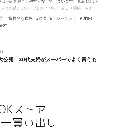
体は不調を起こしやすくなってしまいます。 以前に比べ
るなど感じていませんか？ 特に、肩こり腰痛、冷え性
がってきた時に その症状はより強く感じやすいです。
労
#
慢性的な痛み
#
腰痛
#
トレーニング
#
週1回
でもあるメニューをご紹介します！ それは鍛えて解す
暖差
マッサージを行…
年前
大公開！30代夫婦がスーパーでよく買うも