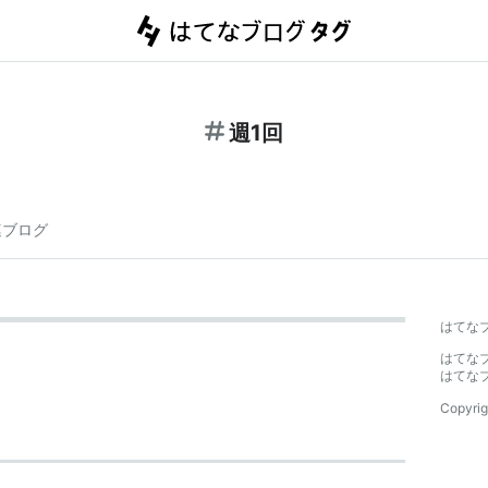
週1回
連ブログ
はてな
はてな
はてな
Copyrig