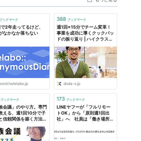
388
ブックマーク
ブックマーク
回で2年走ってるけど、
週1回×15分でチーム変革！
がなかなか落ちない
事業を成功に導くクックパッ
ドの振り返り | ハイクラス転
職ならdoda X（デューダエ
ックス）
nond.hatelabo.jp
doda-x.jp
173
ブックマーク
ブックマーク
族会議」のやり方。専門
LINEヤフーが「フルリモー
教える、週1回10分で子
トOK」から「原則週1回出
と信頼関係を築く方法
社」へ 社員は「働き場所の
ぐに使えるテンプレ付】
変更」拒否できる？ - 弁護士
て - りっすん by イー
ドットコムニュース
デム