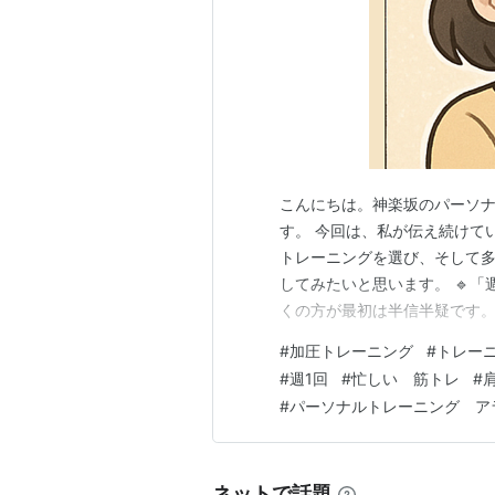
こんにちは。神楽坂のパーソナ
す。 今回は、私が伝え続けて
トレーニングを選び、そして多
してみたいと思います。 🔹「
くの方が最初は半信半疑です
と。 でも実際、鏡の中の自分
#
加圧トレーニング
#
トレー
ね」と言われたり──そんな嬉
#
週1回
#
忙しい 筋トレ
#
ん、仕事や家事、育児でとても
#
パーソナルトレーニング ア
ネットで話題