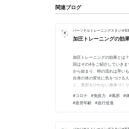
関連ブログ
パーソナルトレーニングスタジオB
加圧トレーニングの効果
加圧トレーニングの効果とは？
回はその4をご紹介していきま
から始まり、時の流れは早いも
自身の体の変化に気をつける
く、風邪をひかない身体づく
な2年間でした。しかし、私も
#
コロナ
#
免疫力
#
風邪
#
せていただいておりますが会
#
血管年齢
#
血行促進
が丈夫になり、風邪や体調を崩
パーソナルトレーニングスタジオB