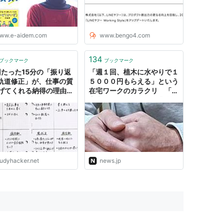
ww.e-aidem.com
www.bengo4.com
134
ブックマーク
ブックマーク
回たった15分の「振り返
「週１回、植木に水やりで１
軌道修正」が、仕事の質
５０００円もらえる」という
げてくれる納得の理由。
在宅ワークのカラクリ 「障
TUDY HACKER（スタデ
害者をダメにする」作業所の
ハッカー）｜社会人の勉
悪質さ 公的給付金で荒稼ぎ
＆英語学習
か | NEWSjp
tudyhacker.net
news.jp