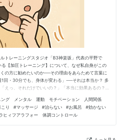
ルトレーニングスタジオ「B3神楽坂」代表の平野で
いる【加圧トレーニング】について、なぜ私自身がこの
くの方に勧めたいのか──その理由をあらためて言葉に
週1回・30分でも、身体が変わる」──それは本当か？ 多
。「えっ、それだけでいいの？」「本当に効果あるの？」
の体が変わったと実感したり、ご友人に「引き締まった
ニング メンタル 運動 モチベーション 人間関係
しい変化が、しっかり起きているんです。 しかも皆さ
肩こり
#
マッサージ
#
治らない
#
お風呂
#
効かない
忙しい方ばかり。 運動…
ラヒィフアラフォー 体調コントロール
もっと見る