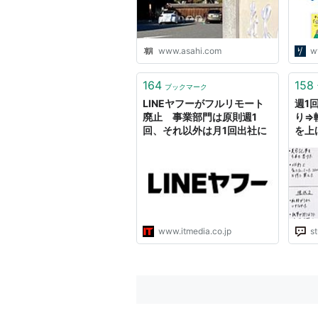
www.asahi.com
w
164
158
ブックマーク
LINEヤフーがフルリモート
週1
廃止 事業部門は原則週1
り⇒
回、それ以外は月1回出社に
を上
- S
ィー
強法
www.itmedia.co.jp
s