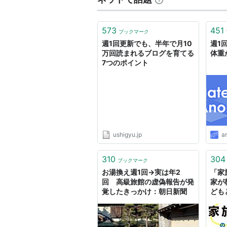
573
451
ブックマーク
週1回更新でも、半年で月10
週1
万回読まれるブログを育てる
体重
7つのポイント
ushigyu.jp
a
310
304
ブックマーク
お湯換え週1回→実は年2
「家
回 高級旅館の虚偽報告が発
家が
覚したきっかけ：朝日新聞
ども
【す
#子育
アイ