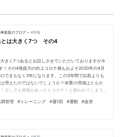
•
3神楽坂のブログ
4年前
とは大きく7つ その4
大きく7つあるとお話しさせていただいておりますが今
す！その4免疫力の向上コロナ禍もおよそ2020年の4月
のでまもなく3年になります。この3年間で以前よりも
人は増えたのではないでしょうか？体重の増減はともか
り！少しでも発熱があったらコロナ！と疑われてしまう嫌
約6年ほど加圧トレーニングのトレーナーとして活動さ
体調管理
#
トレーニング
#
週1回
#
運動
#
血管
員様のほとんどは加圧トレーニングを始める前よりも身体
すと言うケースが少なくな…
•
3神楽坂のブログ
4年前