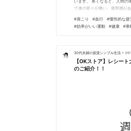
います。 寒くなると、人間の
て体の節々が痛い、違和感があ
がある方の場合ですと気温が下
#
肩こり
#
血行
#
慢性的な疲
そこで今回は当スタジオの強み
#
効率がいい運動
#
健康
#
寒
新感覚！ トレーニング直後に
•
30代夫婦の賃貸シンプル生活
6
【OKストア】レシート
のご紹介！！