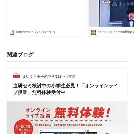
business.nikkeibp.co.jp
shimausj.hatenablog
関連ブログ
•
まいくら王子の中学受験
6年前
進研ゼミ検討中の小学生必見！「オンラインライ
ブ授業」無料体験受付中