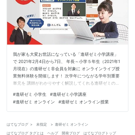
我が家も大変お世話になっている「進研ゼミ小学講座」
で 2021年2月4日から7日、 年長～小学５年生（2021年1
月現在）の進研ゼミ非会員を対象に オンラインライブ授
業無料体験を開催します！ 次学年につながる学年別重要
単元を 講師がわかりやすく解説してくれる進研ゼミのオ
ンラインライブ授業。 我が家も会員向けのオンラインラ
#
進研ゼミ 小学生
#
進研ゼミ小学講座
イブ授業を年末に体験しましたが、 子供の心をガッチリ
#
進研ゼミ オンライン
#
進研ゼミ オンライン授業
つかむ楽しくてわかりやすい解説と 都度チャットで答え
る双方向の参加型ライブ授業のため、 最後まで楽しく集
中して取り組めました！ 「子供がまた受けたくなる授
はてなブログ
>
未指定
>
進研ゼミ オンライン
業」は進研ゼミの得意とするところですね^^ 授業後は、
はてなブログ タグとは
ヘルプ
開発ブログ
はてなブログトップ
東大クイズ王の伊…