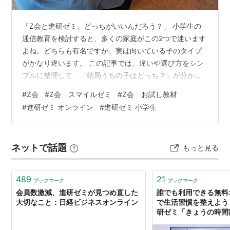
「Z会と進研ゼミ、どっちがいいんだろう？」 小学生の
通信教育を検討すると、多くの家庭がこの2つで迷います
よね。どちらも有名ですが、実は向いている子のタイプ
がかなり違います。 この記事では、違いや選び方をシン
プルに整理して、「結局うちの子はどっち？」が分かる
ように解説します。 Z会と進研ゼミどっち？ 比較表 料金
#
Z会
#
Z会 スマイルゼミ
#
Z会 お試し教材
の違いはどれくらい？ Z会の特徴 進研ゼミの特徴 向いて
#
進研ゼミ オンライン
#
進研ゼミ 小学生
いる子 タイプ別おすすめ 実際に選ぶならどっち？リアル
な判断 よくある失敗 迷ったときの一番確実な方法 よく
ある質問 Z会は難しすぎますか？ 進研ゼミだけで成績は
ネットで話題
もっと見る
上がりますか？ 途中で変更できますか？ まとめ Z会と進
研ゼミどっち？…
489
21
ブックマーク
ブックマーク
会員数激減、進研ゼミが見つめ直した
誰でも利用できる無料
大切なこと：日経ビジネスオンライン
で生活習慣を整えよう
研ゼミ「きょうの時間割
った！日記