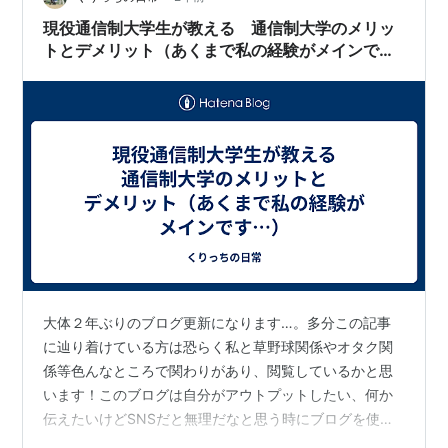
す。実用的な学問が必ずしもその人を幸せにする…
現役通信制大学生が教える 通信制大学のメリッ
トとデメリット（あくまで私の経験がメインで
す…）
大体２年ぶりのブログ更新になります…。多分この記事
に辿り着けている方は恐らく私と草野球関係やオタク関
係等色んなところで関わりがあり、閲覧しているかと思
います！このブログは自分がアウトプットしたい、何か
伝えたいけどSNSだと無理だなと思う時にブログを使っ
ています！ 今年はブログ更新頻度上げたいなぁ… 今回