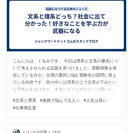
こんにちは、くるみです。 今日は理系と文系の優劣につ
いて考えさせられる話題を見つけました。受験情報を発
信している方が、文理の選択に悩む受験生の質問に答え
ている内容です。世の中には理系が上で文系が下みたい
な空気があるけれど、本当にそうなのかという問いかけ
です。 入試の難易度だけを見れば理系のほうが全体的に
#
文系と理系
#
進路で悩んでる人へ
#
人生は長い
高い傾向にあるとのこと。その理由として、文系は学部
#
仕事満足度
にこだわらず幅広く受験できるのに対し、理系は受験時
にある程度専門を決める必要があり、選択肢が狭まるか
らだそうです。 ただし、学問そのものに優劣はなく、や
りたいことや価値観に優劣はつけられないと述べていま
•
くりっちの日常
2年前