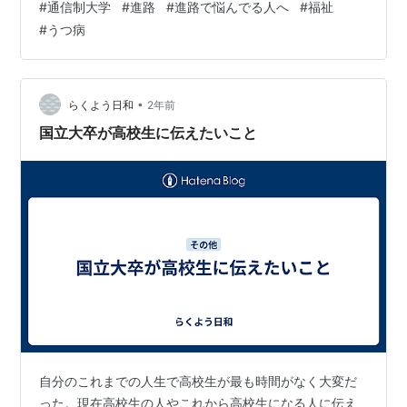
#
通信制大学
#
進路
#
進路で悩んでる人へ
#
福祉
は、自分が今通信制の大学に通っているので通い始めて
#
うつ病
３年経って感じたことをお伝えできたらと思っていま
す。 ※あくまでも私の主観メインです。あぁ…普段こいつ
こんな事してるんだ程度で見てください。 本題に入る前
に…どうして通信制大学に進学したのか？ 通信制大学っ
•
らくよう日和
2年前
てどうやって単位もらうの？ 通信制大学の…
国立大卒が高校生に伝えたいこと
自分のこれまでの人生で高校生が最も時間がなく大変だ
った。現在高校生の人やこれから高校生になる人に伝え