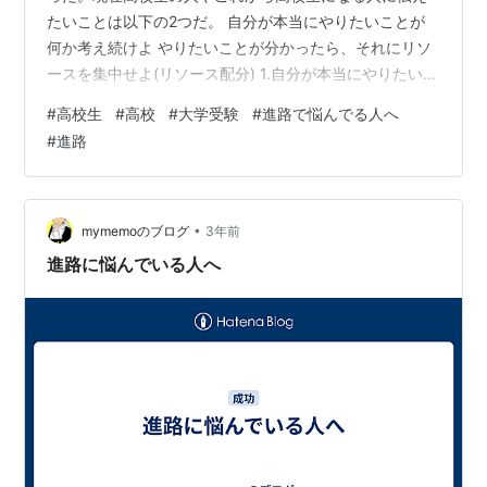
たいことは以下の2つだ。 自分が本当にやりたいことが
何か考え続けよ やりたいことが分かったら、それにリソ
ースを集中せよ(リソース配分) 1.自分が本当にやりたいこ
とが何か考えよ やりたいことは、勉強、課外活動、部
#
高校生
#
高校
#
大学受験
#
進路で悩んでる人へ
活、趣味、友達、恋愛、アルバイトなど何でもいい。 や
#
進路
りたいことが分からない人は八木仁平氏の本を読むべき
だが、読んだからと言ってすぐに見つかるわけではな
い。読んだその場でピンとくることもあるが、内容を一
旦頭の片隅に入れて生活することでだんだん分かってく
•
mymemoのブログ
3年前
るという本だからだ。ただ早期に読むほど…
進路に悩んでいる人へ