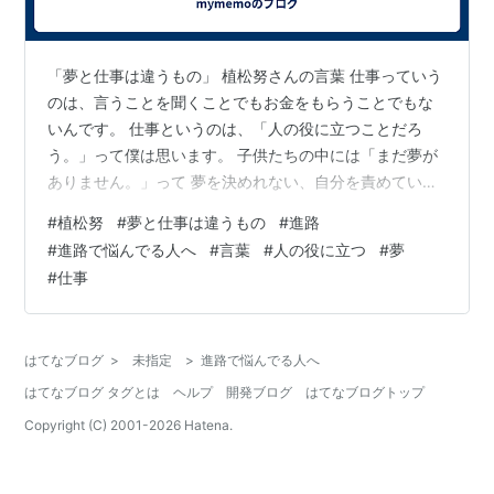
「夢と仕事は違うもの」 植松努さんの言葉 仕事っていう
のは、言うことを聞くことでもお金をもらうことでもな
いんです。 仕事というのは、「人の役に立つことだろ
う。」って僕は思います。 子供たちの中には「まだ夢が
ありません。」って 夢を決めれない、自分を責めている
子もいるんです。 責めなくていいからね。それは大人が
#
植松努
#
夢と仕事は違うもの
#
進路
悪いんですよ。 実はね、夢を進学や仕事に限定して考え
#
進路で悩んでる人へ
#
言葉
#
人の役に立つ
#
夢
てはいけないんです。 こういうことをすると夢がわから
#
仕事
なくなる。 実は、夢と仕事は違うものだから分けて考え
たらスッキリします。 夢というのは、大好きなことやや
ってみたい事。 そして、仕事というのは人の役に立つこ
はてなブログ
>
未指定
>
進路で悩んでる人へ
とです。 何個あってもいいんで…
はてなブログ タグとは
ヘルプ
開発ブログ
はてなブログトップ
Copyright (C) 2001-
2026
Hatena.