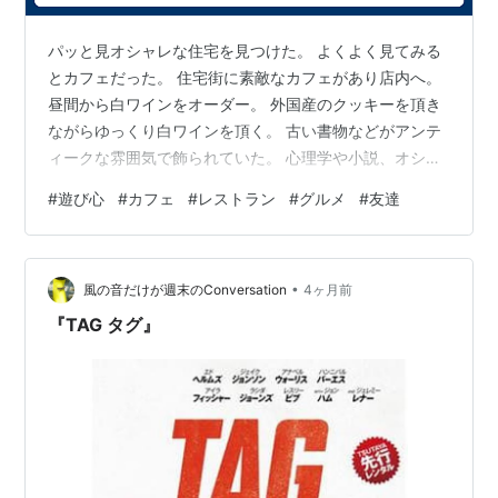
パッと見オシャレな住宅を見つけた。 よくよく見てみる
とカフェだった。 住宅街に素敵なカフェがあり店内へ。
昼間から白ワインをオーダー。 外国産のクッキーを頂き
ながらゆっくり白ワインを頂く。 古い書物などがアンテ
ィークな雰囲気で飾られていた。 心理学や小説、オシャ
レなアーティストの写真集。 心がワクワクした。 友人か
#
遊び心
#
カフェ
#
レストラン
#
グルメ
#
友達
ら連絡。 新しく見つけるカフェやレストランや居酒屋、
お寿司屋さんも良い。 日々遊び心を持って生きていると
思いがけぬ素敵な交友関係も広がる。
•
風の音だけが週末のConversation
4ヶ月前
『TAG タグ』