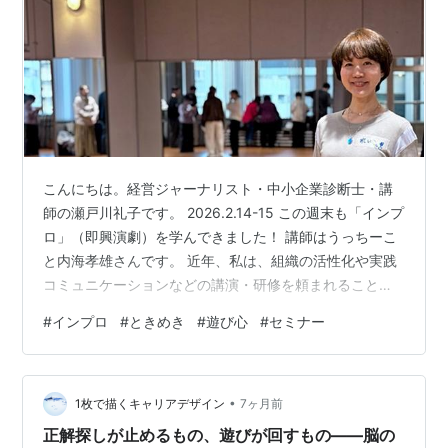
こんにちは。経営ジャーナリスト・中小企業診断士・講
師の瀬戸川礼子です。 2026.2.14-15 この週末も「インプ
ロ」（即興演劇）を学んできました！ 講師はうっちーこ
と内海孝雄さんです。 近年、私は、組織の活性化や実践
コミュニケーションなどの講演・研修を頼まれることが
特に多くなりました。 とても大事なことなので、どんど
#
インプロ
#
ときめき
#
遊び心
#
セミナー
んブラッシュアップして、より実りあるものを届けたい
んです。 そこで出会ったのがインプロ。即興演劇と訳さ
れますが、演劇ばかりするのではなく、 「アイスブレイ
•
ク」「ゲーム」「即興の寸劇」 などの手法がそれぞれた
1枚で描くキャリアデザイン
7ヶ月前
くさんありまして、それらの実践を通して、・自分の中
正解探しが止めるもの、遊びが回すもの——脳の