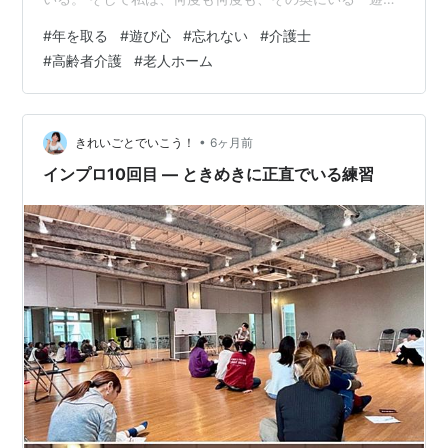
心」に出会ってきました。 ある日、90代の女性入居者様
#
年を取る
#
遊び心
#
忘れない
#
介護士
が、こっそり私に言いました。 「ねえ、あの人のこと、
#
高齢者介護
#
老人ホーム
ちょっと素敵だと思わない？」 視線の先には、同じフロ
アの男性入居者様。 思わず私は吹き出しそうになりまし
た。 恋？ この年齢で？ なんて思った自分が、少し恥ず
かしくなりました。 年をとると、恋もしない。 ときめき
•
きれいごとでいこう！
6ヶ月前
もない。 ただ穏やかに余…
インプロ10回目 ― ときめきに正直でいる練習