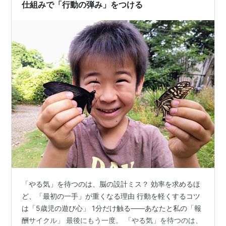
の検閲官に気付いたり、…
仕組みで「行動の弾み」をつける
「やる気」を待つのは、脳の設計ミス？ 効率を求めるほ
ど、「最初の一手」が重くなる理由 行動を軽くするコツ
は「5歳児の遊び心」 1分だけ触る——あなたと私の「報
酬サイクル」 最後にもう一度。 「やる気」を待つのは、