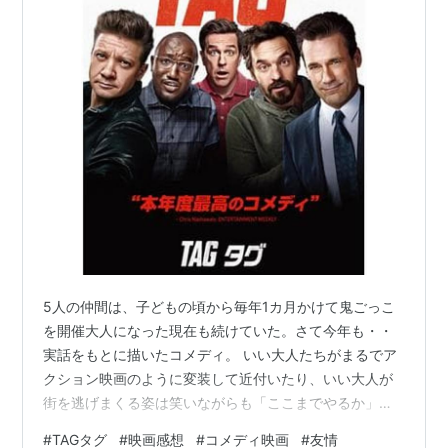
5人の仲間は、子どもの頃から毎年1カ月かけて鬼ごっこ
を開催大人になった現在も続けていた。さて今年も・・
実話をもとに描いたコメディ。 いい大人たちがまるでア
クション映画のように変装して近付いたり、いい大人が
街を逃げまくる姿は笑いながらも「ここまでやるか」と
感心。何か羨ましいすら感じるな。 こんな台詞がありま
#
TAGタグ
#
映画感想
#
コメディ映画
#
友情