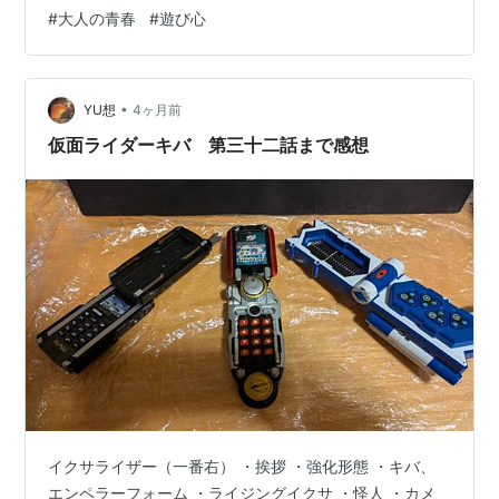
した。「老いるから遊ばなくなるのではない。遊ばなく
#
大人の青春
#
遊び心
なるから老いるのだ」 彼らが鬼ごっこを続けている理由
は、ただひとつ。「つながり」を失わないために。 バカ
バカしくて、くだらない。でも、だからこそ大切なもの
がある。
•
YU想
4ヶ月前
仮面ライダーキバ 第三十二話まで感想
イクサライザー（一番右） ・挨拶 ・強化形態 ・キバ、
エンペラーフォーム ・ライジングイクサ ・怪人 ・カメ