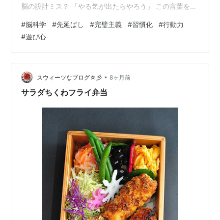
脳の設計ミス？ 「やる気が出たらやろう」 この言葉を、
私は何度も自分に言い聞かせてきました。けれど最近、
#
脳科学
#
先延ばし
#
完璧主義
#
習慣化
#
行動力
少し見え方が変わりました。やる気が出ないのは怠けで
#
遊び心
はなく、脳の仕様として自然なこと。そして同時に、そ
れはとても便利な「始めない理由」にもなり得る——そ
んなふうに思うようになったのです。 脳科学者の茂木健
一郎さんは、プレジデントオンラインの寄稿の中で、驚
•
スウィーツなブログ☆彡
8ヶ月前
くほどシンプルにこう言い切ります…
サラダちくわフライ弁当