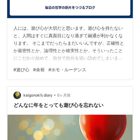
人には、遊び心が大切だと思います。遊び心を持たない
と、人間はすぐに真面目になり過ぎて融通が利かなくな
ります。 そこまでだったらまだいいんですが、正確性と
か厳密性とか、論理性とか確実性とか、そういったこと
にこだわり始めて、自分で自分を追い詰めてしまいま
す。 人間、そもそも、正確でも厳密でもないし、論理的
#
遊び心
#
余裕
#
ホモ・ルーデンス
でも確実でもないわけで、出来もしないことにこだわっ
ても、それこそ、意味がないわけです。 ひとりやふたり
ではなく、みんなで、社会全体でそんなことをしたら、
•
そもそも、社会は成立しません。むしろ崩壊しかねませ
kaigonoki’s diary
6ヶ月前
ん。 ホモ・ルーデンス（遊ぶ人）という概念があるよう
どんなに年をとっても遊び心を忘れない
に、人間はそもそも遊ぶ生き物なんです。 遊び…