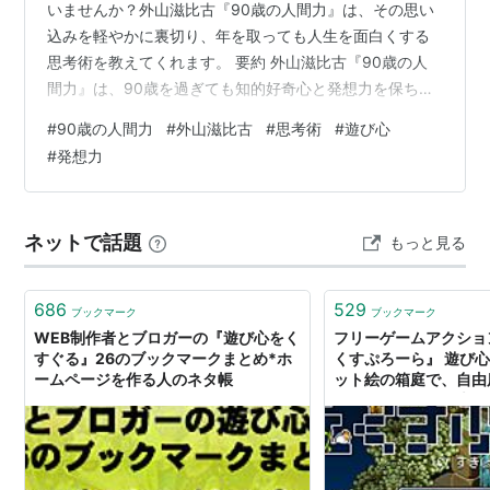
いませんか？外山滋比古『90歳の人間力』は、その思い
込みを軽やかに裏切り、年を取っても人生を面白くする
思考術を教えてくれます。 要約 外山滋比古『90歳の人
間力』は、90歳を過ぎても知的好奇心と発想力を保ち続
ける秘訣を語る一冊です。常識に縛られすぎず、あえて
#
90歳の人間力
#
外山滋比古
#
思考術
#
遊び心
「知らない」「忘れる」「遊ぶ」姿勢を持つことで、思
#
発想力
考に余白が生まれ、新しい発想や創造性が育ちます。変
化を恐れず、自分を更新し続けることが、年齢に関係な
く人生を劇的に面白くする、というのが本書の核心で
ネットで話題
もっと見る
す。 こんな経験ありませんか？・「最近、考え方が固く
なってきた気がする」・「同じ毎日の繰り返し…
686
529
ブックマーク
ブックマーク
WEB制作者とブロガーの『遊び心をく
フリーゲームアクショ
すぐる』26のブックマークまとめ*ホ
くすぷろーら』 遊び
ームページを作る人のネタ帳
ット絵の箱庭で、自由
っとだけエッチな大冒
もぐらゲームス