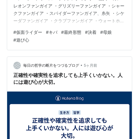
レオンファンガイア ・グリズリーファンガイア ・シャー
クファンガイア ・スパイダーファンガイア、糸矢 ・シケ
ーダファンガイア ・クラブファンガイア ・ウォートホッ
グファンガイア ・ライオンファンガイア、ルーク ・キャ
#
仮面ライダー
#
キバ
#
最終形態
#
決着
#
母娘
ラクター ・名護さんと音也 ・健吾、闇落ち？？？ ・小
#
遊び心
説版 ・真夜 ・静香 ・楽しみ ・挨拶 皆さん、お疲れ様で
す。 ルークとの戦いが、決着しそうだったので、それを
観てから綴ろうと考えました。 話数より、内容の切りの
良さを考えて、32話までの感想にしております。 ・強化
•
毎日の哲学の断片をつづるブログ
5ヶ月前
形態 …
正確性や確実性を追求しても上手くいかない。人
には遊び心が大切。