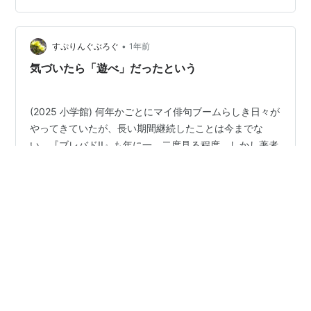
ョップも未経験。土日だとゆっくり行けるけど混んでい
るし、家族も一緒だし。私、買い物は一人が一番好きな
•
のだ。一人で行ってゆっくり見て、店員さんに話しかけ
すぷりんぐぶろぐ
1年前
られるのもけっこう好き。しかしこの雨。台風を感じる
気づいたら「遊べ」だったという
風と雨脚の強さ。おでかけ前に毎度恒例の押し問答が始
ま…
(2025 小学館) 何年かごとにマイ俳句ブームらしき日々が
やってきていたが、長い期間継続したことは今までな
い。『ブレバド!!』も年に一、二度見る程度。しかし著者
の小気味よいトークは、いつも気になる存在だった。こ
の一冊もエッセイでありぺらぺら読み進められた。そし
て、ある気づきを得た。俳句に親しめない訳がわかっ
#
読書感想
#
「パパイアから人生」
た。 著者は、師である黒田杏子に「夏井さんは3Kなの
#
なぜ俳句が続かないか
#
遊び心
#
ブロガースト
よ」と評された。その3Kとは「健康・謙虚・共感力」と
#
秋田県羽後町
いうこと。本文中で著者も「俳句を真剣に遊び始めた人
たちは、3Kをみにつけるようになる」と書く。「健康」
はさておき、きっと自分に足りないのは「謙虚」と「共
感力」だ。それに向かう気持ちが弱い…
•
foroforokun’s blog
1年前