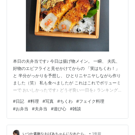
本日の夫弁当です♪ 今日は揚げ物メイン。 一瞬、 夫氏、
好物のエビフライと見せかけてからの 「実はちくわ！」
と 半分がっかりを予想し、 ひとりニヤニヤしながら作り
ました（笑） 私も食べましたが これはこれでボリューミ
ーで おいしかったです♪ どうぞ良い一日を♪ ランキング
参加中お弁当 ランキング参加中おうちでごはん
#
日記
#
料理
#
写真
#
ちくわ
#
フェイク料理
#
お弁当
#
夫弁当
#
遊び心
#
雑談
•
いつか素敵なおばあちゃんになれたら。
1年前