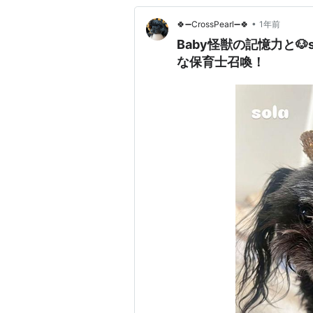
•
🍀➖CrossPearl➖🍀
1年前
Baby怪獣の記憶力と🐶
な保育士召喚！