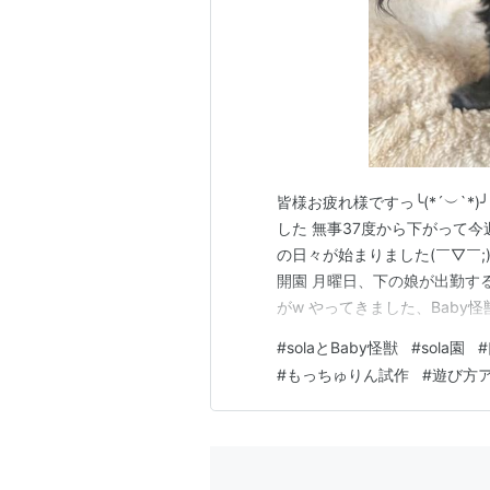
皆様お疲れ様ですっ╰(*´︶`
した 無事37度から下がって今
の日々が始まりました(￣▽￣;)
開園 月曜日、下の娘が出勤する
がw やってきました、Baby怪獣
Baby怪獣は中耳炎で前日38
#
solaとBaby怪獣
#
sola園
#
しくてダウン気味 これは。。。
#
もっちゅりん試作
#
遊び方