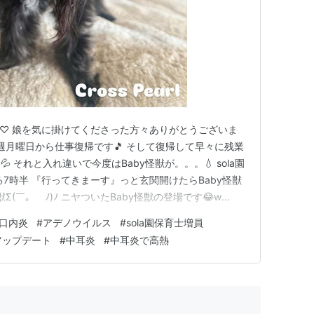
*)╯♡ 娘を気に掛けてくださった方々ありがとうございま
週月曜日から仕事復帰です🎵 そして復帰して早々に残業
 それと入れ違いで今度はBaby怪獣が。。。💧 sola園
7時半 『行ってきまーす』っと玄関開けたらBaby怪獣
Σ(￣。￣ﾉ)ﾉ ニヤついたBaby怪獣の登場です😂w
度www 園ではまたアデノウイルス流行 そして私は週末忙
口内炎
#
アデノウイルス
#
sola園保育士増員
sola園保育士募集せねばヽ(；▽；)ノ いや、待…
アップデート
#
中耳炎
#
中耳炎で高熱