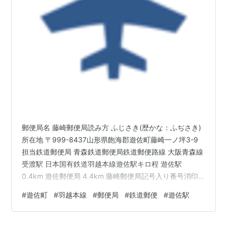
郵便局名 藤崎郵便局読み方 ふじさき(歴かな：ふぢさき)
所在地 〒999-8437山形県飽海郡遊佐町藤崎一ノ坪3-9
担当鉄道郵便局 青森鉄道郵便局鉄道郵便路線 大阪青森線
受渡駅 日本国有鉄道羽越本線遊佐駅キロ程 遊佐駅
0.4km 遊佐郵便局 4.4km 藤崎郵便局記号入り番号消印
為替貯金番号 85046局番号 46為替貯金記号 みいす現在
#
遊佐町
#
羽越本線
#
郵便局
#
鉄道郵便
#
遊佐駅
の集配区 酒田(遊佐)〒999-841930年(昭和5)当時の集配
区域 歴史1881年(明治14)2月1日 藤崎郵便局(五等)として
設置。 1886年(明治19)4月26日 三等郵便局に改定。