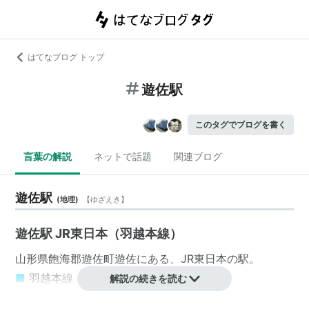
はてなブログ トップ
遊佐駅
このタグでブログを書く
言葉の解説
ネットで話題
関連ブログ
遊佐駅
(
地理
)
【
ゆざえき
】
遊佐駅 JR東日本（羽越本線）
山形県
飽海郡
遊佐町
遊佐
にある、
JR東日本
の駅。
■
羽越本線
解説の続きを読む
…
酒田駅
…
南鳥海駅
←「
遊佐駅
」→
吹浦駅
…
象潟