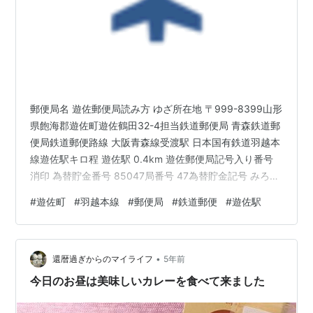
郵便局名 遊佐郵便局読み方 ゆざ所在地 〒999-8399山形
県飽海郡遊佐町遊佐鶴田32-4担当鉄道郵便局 青森鉄道郵
便局鉄道郵便路線 大阪青森線受渡駅 日本国有鉄道羽越本
線遊佐駅キロ程 遊佐駅 0.4km 遊佐郵便局記号入り番号
消印 為替貯金番号 85047局番号 47為替貯金記号 みろろ
現在の集配区 酒田(遊佐)〒999-831930年(昭和5)当時の
#
遊佐町
#
羽越本線
#
郵便局
#
鉄道郵便
#
遊佐駅
集配区域 歴史1889年(明治22)4月1日 遊佐郵便局(三等)と
して設置。 上蕨岡郵便局から貯金業務を継承。1892年
(明治25)3月16日 郵便為替事務取扱開始、但し小為替振
•
出事務は取り扱わず。1892年(明治25)11月1日 小為替振
還暦過ぎからのマイライフ
5年前
出…
今日のお昼は美味しいカレーを食べて来ました