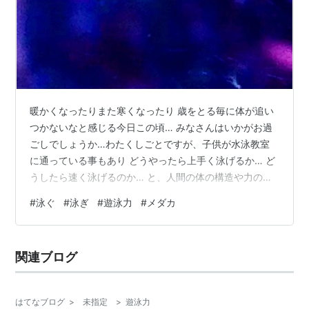
暖かくなったりまた寒くなったり 歳をとる毎に体が追い
つかないなと感じる今日この頃… みなさんはいかがお過
ごしでしょうか…わたくしごとですが、子供が水泳教室
に通っている事もあり どうやったら上手く泳げるか… ど
うしたら速く泳げるのか… と、人間の体の構造や力の入
れ方、しなやかさなど あらゆる事を駆使して子供達は泳
#
泳ぐ
#
泳ぎ
#
遊泳力
#
メダカ
いでいるわけです…お魚みたいに泳げたら良いのにな
ぁ〜…なんてよく聞きますが、 どうやらお魚はみんな泳
ぎが得意なわけではなさそうです💧よく聞く代表的な泳
関連ブログ
ぎの苦手なお魚は マンボウやカエルアンコウなど… 泳ぐ
のが苦手なお魚だと言われていますね💡 むしろ必要でな
い…と言った方が正解でしょうか……
はてなブログ
>
未指定
>
遊泳力