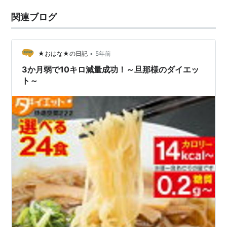
関連ブログ
•
★おはな★の日記
5年前
3か月弱で10キロ減量成功！～旦那様のダイエッ
ト～