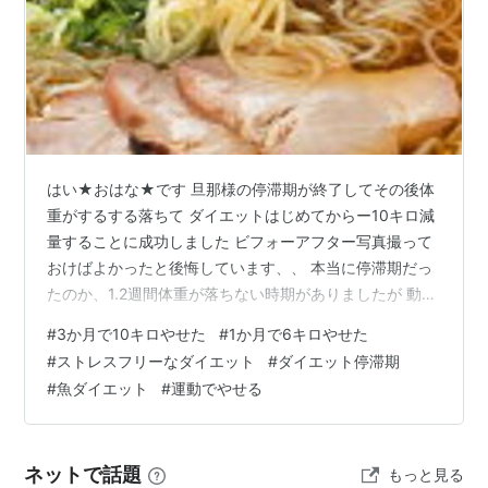
はい★おはな★です 旦那様の停滞期が終了してその後体
重がするする落ちて ダイエットはじめてからー10キロ減
量することに成功しました ビフォーアフター写真撮って
おけばよかったと後悔しています、、 本当に停滞期だっ
たのか、1.2週間体重が落ちない時期がありましたが 動き
出したら一気に落ちたような感じです 要した日数として
#
3か月で10キロやせた
#
1か月で6キロやせた
は3か月弱ですね 運動しすぎて、食欲が落ちてからごは
#
ストレスフリーなダイエット
#
ダイエット停滞期
んの量をダイエット前より減らしていたのですが 減らし
#
魚ダイエット
#
運動でやせる
た量でおなか一杯らしく それ以上は体が欲しないように
なったみたいです 胃がかなり小さくなったようです
ね。。。 それでも一般的な定食のごはん大盛分くらいは
ネットで話題
もっと見る
食べてますけどね。。。 ★…