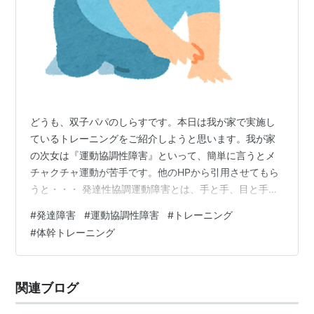
どうも、双子パパのしらすです。本日は我が家で実施し
ているトレーニングをご紹介しようと思います。我が家
の次女は『運動協調性障害』といって、簡単に言うとメ
チャクチャ運動が苦手です。他のHPから引用させてもら
うと・・・ 発達性協調運動障害とは、手と手、目と手、
足と手など、複数の身体部位を協力させて行う運動が著
#
発達障害
#
運動協調性障害
#
トレーニング
しく困難な障害です。 発達性協調運動障害とは？ただ不
#
体幹トレーニング
器用なだけではない？症状、困りごと、相談先、家庭で
の対応まとめ【専門家監修】【LITALICO発達ナビ】 とい
う症状です。現状、よちよち歩いたり、ドタドタ走った
関連ブログ
りはできるようになってきたものの、片足立ちとかはま
だできません。 なので、療育に通っ…