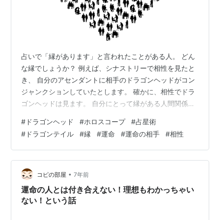
占いで「縁があります」と言われたことがある人。 どん
な縁でしょうか？ 例えば、シナストリーで相性を見たと
き、 自分のアセンダントに相手のドラゴンヘッドがコン
ジャンクションしていたとします。 確かに、相性でドラ
ゴンヘッドは見ます。 自分にとって縁がある人間関係で
ある、という事ですから。 でも注意してほしいのが、ド
#
ドラゴンヘッド
#
ホロスコープ
#
占星術
ラゴンヘッドの縁というのは その人にとって良い縁か悪
#
ドラゴンテイル
#
縁
#
運命
#
運命の相手
#
相性
い縁かはさておき、ただ縁がある、という事です。 ビジ
ネス上で関りの深い縁。 家族の縁。親友としての縁。 な
ぜか一方的に好かれてストーカー対象にされる縁。 もち
ろん結婚に至る縁もあります。 よく恋愛関連の占いで
•
コピの部屋
7年前
は、 ドラゴンヘッドとアセン…
運命の人とは付き合えない！理想もわかっちゃい
ない！という話