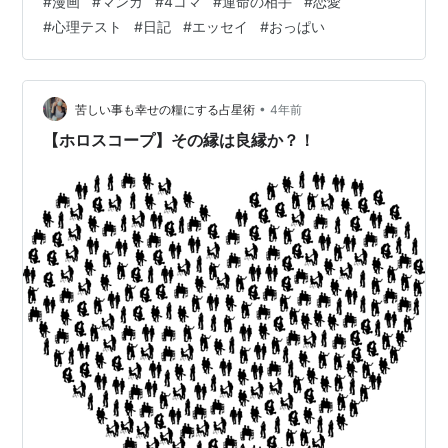
#
漫画
#
マンガ
#
4コマ
#
運命の相手
#
恋愛
#
心理テスト
#
日記
#
エッセイ
#
おっぱい
•
苦しい事も幸せの糧にする占星術
4年前
【ホロスコープ】その縁は良縁か？！