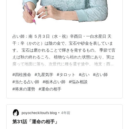
占い師：南 ５月３日（水・祝）辛酉日・一白水星日 天
干：辛（かのと）は陰の金で、宝石や砂金を表していま
す。 宝石は磨かれることで輝きを発するもの。 季節で言
えば秋の終わるころ。 植物なら枯れた状態にあり、実は
腐って地面に落ち、次世代に種を還す途中。 地支：酉
（とり）は陰の金で、季節は仲秋の９月です。 ９月は長
#
四柱推命
#
九星気学
#
タロット
#
占い
#
占い師
月とも呼ばれます。長月は夜長の月です。 夕暮れ時にな
#
当たる占い師
#
栃木占い師
#
悩み相談
ると、日の短さに秋を感じ始める時。 秋は食欲の秋、読
#
将来の運勢
#
運命の相手
書の秋、実り多い時です。 秋は金のエネルギーが高ま
り、金運をアップさせるチャンスです。 そのため秋に財
布を買うと縁起が良いと言われています。 天干：辛＝金
のエネルギー 地支：酉＝金のエネ…
•
poyocheckitout’s blog
4年前
第31話「運命の相手」