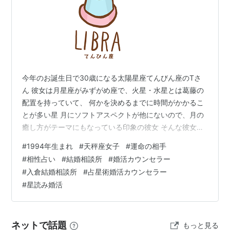
今年のお誕生日で30歳になる太陽星座てんびん座のTさ
ん 彼女は月星座がみずがめ座で、火星・水星とは葛藤の
配置を持っていて、 何かを決めるまでに時間がかかるこ
とが多い星 月にソフトアスペクトが他にないので、月の
癒し方がテーマにもなっている印象の彼女 そんな彼女に
合いそうな星の配置の男性を探してみました それは、年
#
1994年生まれ
#
天秤座女子
#
運命の相手
齢で言うと 1歳年上の 太陽星座おひつじ座 木星星座てん
#
相性占い
#
結婚相談所
#
婚活カウンセラー
びん座男子 Tさんとは太陽星座が向かい合っていて（オ
#
入倉結婚相談所
#
占星術婚活カウンセラー
ポジション） 以前こちらの記事でもご紹介したカップル
#
星読み婚活
がそうですが hoshiyomi-konkatsu.hatenablog.jp このよ
うな組み合わせは、足りないものを補い合って…
ネットで話題
もっと見る