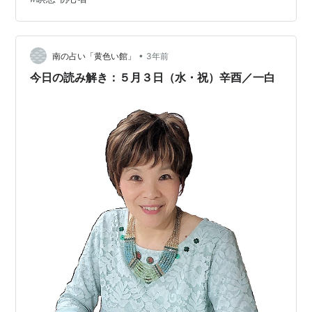
わからないのか、についておお話です。 一昨日も少し書
きましたが、 それとはまた違う視点から より…
•
南の占い「黄色い館」
3年前
今日の読み解き：５月３日（水・祝）辛酉／一白