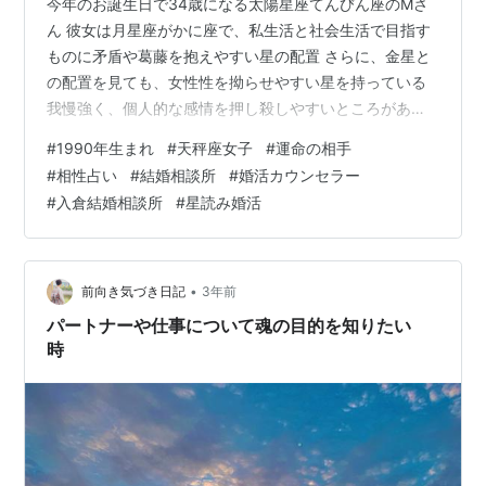
今年のお誕生日で34歳になる太陽星座てんびん座のMさ
ん 彼女は月星座がかに座で、私生活と社会生活で目指す
ものに矛盾や葛藤を抱えやすい星の配置 さらに、金星と
の配置を見ても、女性性を拗らせやすい星を持っている
我慢強く、個人的な感情を押し殺しやすいところがあ
り、 なかなか男性にも心を開けないタイプ そんな彼女に
#
1990年生まれ
#
天秤座女子
#
運命の相手
合いそうな星の配置の男性を探してみました それは、年
#
相性占い
#
結婚相談所
#
婚活カウンセラー
齢で言うと 4歳年上の 太陽星座みずがめ座 月星座うお座
#
入倉結婚相談所
#
星読み婚活
男子 Mさんとは月星座が同じ水のエレメントなので、 二
人ともがとにかく相手にくっついていたい♡常にベタベ
タする愛情深いカップルになりやすいです また、火星と
金星の相性も良く、彼女の持…
•
前向き気づき日記
3年前
パートナーや仕事について魂の目的を知りたい
時