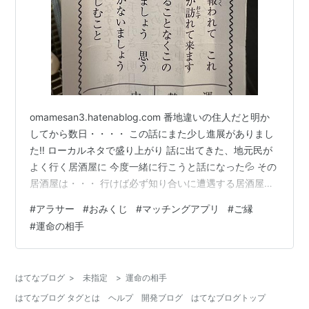
omamesan3.hatenablog.com 番地違いの住人だと明か
してから数日・・・・ この話にまた少し進展がありまし
た‼️ ローカルネタで盛り上がり 話に出てきた、地元民が
よく行く居酒屋に 今度一緒に行こうと話になった💦 その
居酒屋は・・・ 行けば必ず知り合いに遭遇する居酒屋ｗ
お豆はメッチャ気になったけれど あっちは気にして無い
#
アラサー
#
おみくじ
#
マッチングアプリ
#
ご縁
様子だったので とりあえずＯＫした🌱 ᐕ)ﾉ 最初に連絡を
#
運命の相手
取り始めてから 今のところ毎日やりとりしている。 番地
違いの住人だと分かっても ずーっと変わらず連絡をくれ
る。 話がたまにすっとんきょなことを言う時もあるけれ
はてなブログ
>
未指定
>
運命の相手
ど 基本とても面白いし、趣味も合う。 ただ、…
はてなブログ タグとは
ヘルプ
開発ブログ
はてなブログトップ