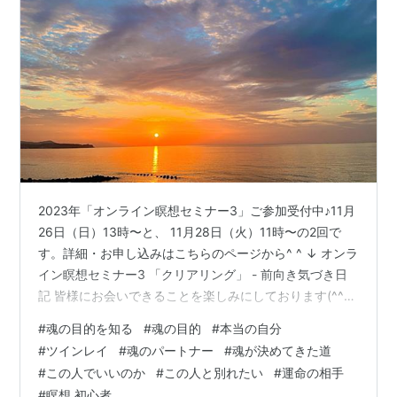
2023年「オンライン瞑想セミナー3」ご参加受付中♪11月
26日（日）13時〜と、 11月28日（火）11時〜の2回で
す。詳細・お申し込みはこちらのページから^ ^ ↓ オンラ
イン瞑想セミナー3 「クリアリング」 - 前向き気づき日
記 皆様にお会いできることを楽しみにしております(^^)
今日は、今のパートナや仕事などが、 本当に魂の相手、
#
魂の目的を知る
#
魂の目的
#
本当の自分
魂の目的なのだろうか？ と不安になったり、n その他の
#
ツインレイ
#
魂のパートナー
#
魂が決めてきた道
ことでも 人生でこれでいいのか？と迷うことについて、
#
この人でいいのか
#
この人と別れたい
#
運命の相手
どうすればいいのか、 どう考えればいいのか、 どうして
#
瞑想 初心者