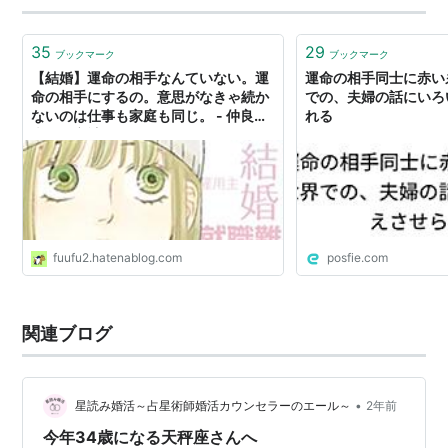
35
29
ブックマーク
ブックマーク
【結婚】運命の相手なんていない。運
運命の相手同士に赤い
命の相手にするの。意思がなきゃ続か
での、夫婦の話にいろ
ないのは仕事も家庭も同じ。 - 仲良し
れる
夫婦の家計簿
fuufu2.hatenablog.com
posfie.com
関連ブログ
•
星読み婚活～占星術師婚活カウンセラーのエール～
2年前
今年34歳になる天秤座さんへ