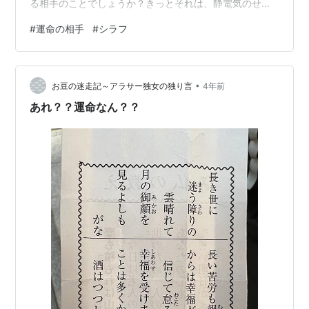
る相手のことでしょうか？きっとそれは、静電気のせい
だと思います。僕がイメージする運命の人は、対の相手
#
運命の相手
#
シラフ
です。男女は元々一つの物体で、それが分裂して、男と
女になる。そう思います。 そう感じたことがありまし
た。むか～し、満員電車に乗った時のこと。背の小さい
•
女性と背中合わせになりました。人の体には、凹凸があ
お豆の迷走記～アラサー独女の独り言
4年前
ります。相手の腰のくぼみと僕のお尻の出っ張りが、ピ
あれ？？運命なん？？
タッと合わさりました。恐らく、相手の方も、同じ…