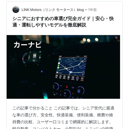
です。 もちろん、「どこでも運転しやすい」わけではあ
•
りません。一歩間違えると、野生動物の飛び出しや、ス
LINK Motors（リンク モータース）blog
1年前
ピードを出しすぎる地元車、そして広大すぎてガソリン
シニアにおすすめの車選び完全ガイド｜安心・快
切れになるリスクもあります。 この記事では…
適・運転しやすいモデルを徹底解説
この記事で分かること この記事では、シニア世代に最適
な車の選び方、安全性、快適装備、便利装備、燃費や維
持費の比較、ユーザー口コミまで網羅的に解説します。
軽自動車、コンパクトカー、小型SUV、ミニバンの特徴