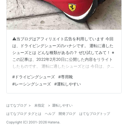
⚠当ブログはアフィリエイト広告を利用しています 今回
は、ドライビングシューズのハナシです。 運転に適した
シューズとは どんな種類があるの？ ぜひ試してみて！ ※
この記事は、2022年2月20日に公開した内容をリライト
したものです。 運転に適したシューズとは 今日は、クル
マを運転する時に気を付けたいポイントの一つとして、
#
ドライビングシューズ
#
専用靴
靴についてお話しします。いきなりですが、道路交通法
#
レーシングシューズ
#
運転しやすい
にこんな規定があるのをご存知ですか？ （安全運転の義
務） 第七十条 車両等の運転者は、当該車両等のハンド
ル、ブレーキその他の装置を確実に操作し、かつ、道
はてなブログ
>
未指定
>
運転しやすい
路、交通及び当該車両等の状況に応じ、他人に危害を及
はてなブログ タグとは
ヘルプ
開発ブログ
はてなブログトップ
ぼさないような速度と方法で運…
Copyright (C) 2001-
2026
Hatena.