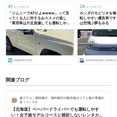
41
28
ブックマーク
ブックマーク
「ジムニーでATかよwwww」って言
ホンダのモビリオを侮
ってくる人に対するおススメの返し
転しやすい優良車です 
「軍用車は片足負傷しても運転しやす
は空飛ぶ夢をみる
いようATが多いんだけど…」
togetter.com
www.taiyaki-oyako.
関連ブログ
旅プラス｜国内旅行・海外旅行の観光地ガイドと旅の準備大
•
全
5ヶ月前
【北海道】ペーパードライバーでも運転しやす
い！女子旅モデルコースと挫折しないレンタカー