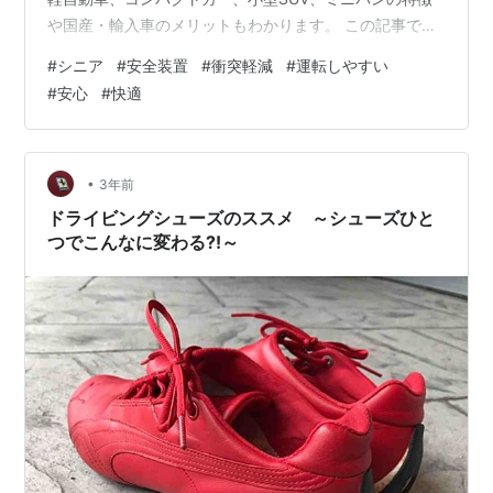
や国産・輸入車のメリットもわかります。 この記事で分
かること シニア向け車選びの重要ポイント シニア向け国
#
シニア
#
安全装置
#
衝突軽減
#
運転しやすい
産おすすめ車種と特徴 1. ホンダ N-BOX（軽自動車） 2.
#
安心
#
快適
トヨタ ヤリス（コンパクトカー） 3. スズキ ハスラー
（軽SUV） 4. トヨタ シエンタ（小型ミニバン） 車種別
装備比較表（シニア向けポイント） 維持費・燃費シミュ
レーション例（年間目安） シニアに人気の理由・口コミ
•
3年前
例 …
ドライビングシューズのススメ ～シューズひと
つでこんなに変わる⁈～