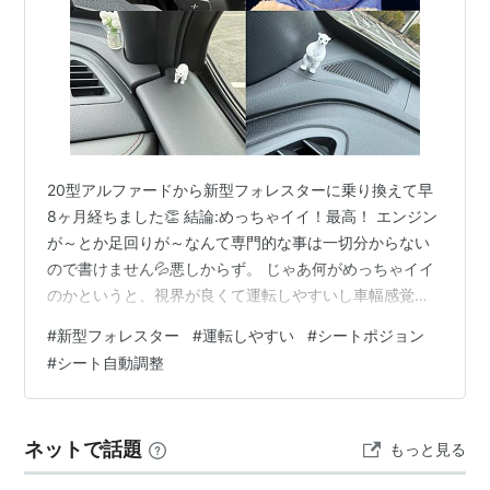
20型アルファードから新型フォレスターに乗り換えて早
8ヶ月経ちました👏 結論:めっちゃイイ！最高！ エンジン
が～とか足回りが～なんて専門的な事は一切分からない
ので書けません💦悪しからず。 じゃあ何がめっちゃイイ
のかというと、視界が良くて運転しやすいし車幅感覚が
掴みやすい🚗 車高があれば見やすいのは当たり前だろっ
#
新型フォレスター
#
運転しやすい
#
シートポジョン
て感じですが最低地上高が220mmあるので目線が高い
#
シート自動調整
分、視界が開けていて全体が見渡しやすいです。 フロン
ト部分も全く死角になる部分が無い訳ではないので気を
付けないといけないですが、死角になる部分が少ないお
ネットで話題
もっと見る
かげで左折がしやすい,右左折時、視界に急に横断中の歩
行者が！というヒヤッとする場面が…