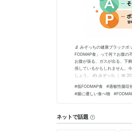
🔬 みぞっちの健康ブラックボッ
FODMAP食」って何？お腹
お腹が張る、ガスが出る、下
係しているかもしれません。今
しょう。 ✍️ みぞっち ｜ 📅 
もそも「FODMAP」って何？ 
#
低FODMAP食
#
過敏性腸症候
がお腹の不調を引き起こすの？ 
#
腸に優しい食べ物
#
FODM
ネットで話題