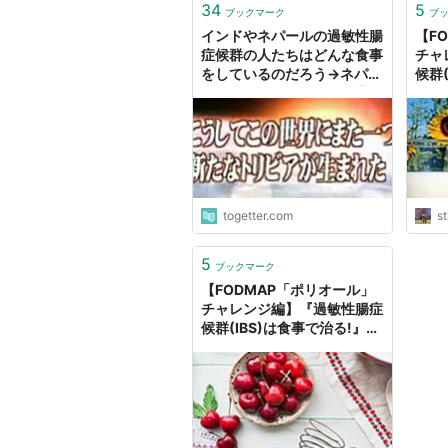
34
5
ブックマーク
ブ
インドやネパールの過敏性腸
【F
症候群の人たちはどんな食事
チャ
をしているのだろう→ネパー
候群
ル人からあまりにも無慈悲な
FO
回答が来てしまった「説得力
- 
が違う」
って
togetter.com
st
5
ブックマーク
【FODMAP「ポリオール」
チャレンジ編】『過敏性腸症
候群(IBS)は食事で治る!』＠
FODMAPをやってみた - 思
ったことを「メモ」にとって
おく