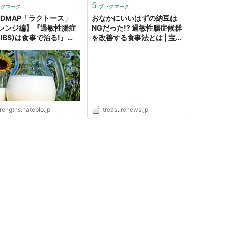
5
ックマーク
ブックマーク
ODMAP「ラクトース」
おなかにいいはずの納豆は
レンジ編】『過敏性腸症
NGだった!? 過敏性腸症候群
(IBS)は食事で治る!』＠
を改善する食事法とは | 宝島
DMAPやってみた＜終＞
オンライン
思ったことを「メモ」にと
おく
rengths.hateblo.jp
treasurenews.jp