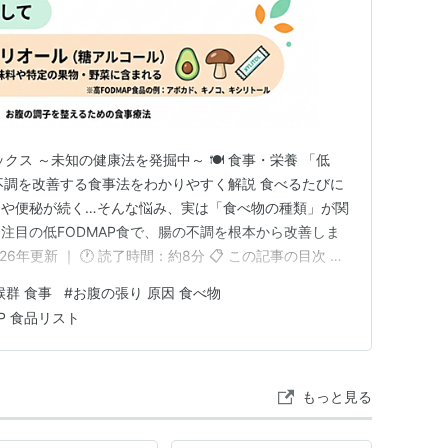
クス ～未知の健康法を発掘中～ 🍽️ 食事・栄養 「低
の不調を改善する食事法をわかりやすく解説 食べるたびに
痢や便秘が続く…そんな悩み、実は「食べ物の種類」が関
注目の低FODMAP食で、腸の不調を根本から改善しま
2026年更新 ｜ 🕐 読了時間：約8分 📋 この記事の目次 そ
FODMAPの5つの糖質を詳しく見てみよう なぜFODMAP
群 食事
#
お腹の張り 原因 食べ物
低FODMAP食が向いている人は？ 低FODMAP食品・…
AP 食品リスト
もっと見る