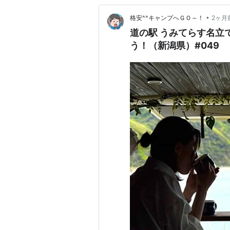
•
格安^^キャンプへＧＯ～！
2ヶ月
道の駅 うみてらす名立
う！（新潟県）#049