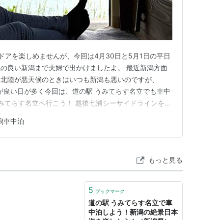
ドアを楽しめませんが、今回は4月30日と5月1日の平日
の良い新潟まで夫婦で出かけましたよ。 最近新潟方面
、北陸が悪天候のときはいつも新潟も悪いのですが、
気が良い日が多く今回は、道の駅 うみてらす名立でも車中
うみてらす名立へ行こう！ 越後七浦シーサイドラインをド
昼ごはんを食べよう！ 食後はコーヒーを飲もう！ 弥彦山
潟車中泊
！ 弥彦山 パノラマタワーに乗ってみよう！ クライミン
神廟を参詣…
もっと見る
5
ブックマーク
道の駅 うみてらす名立で車
中泊しよう！新潟の絶景日本