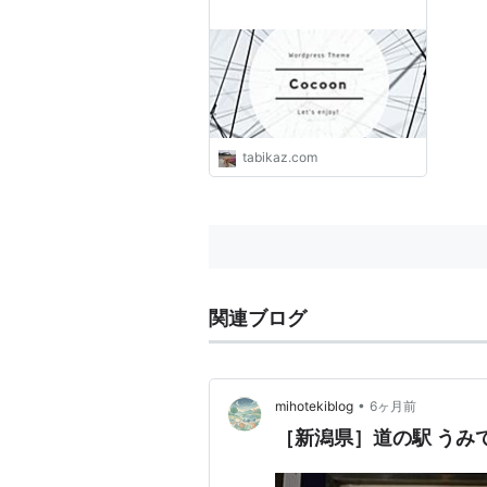
tabikaz.com
関連ブログ
•
mihotekiblog
6ヶ月前
［新潟県］道の駅 うみ