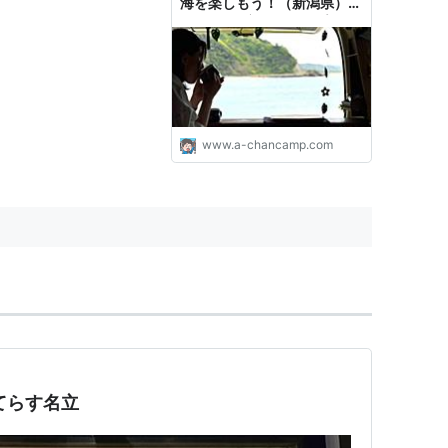
海を楽しもう！（新潟県）
#049 - 格安^^キャンプへＧ
Ｏ～！
www.a-chancamp.com
てらす名立