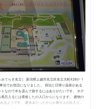
みてらす名立］ 新潟県上越市名立区名立大町4280ｰ 1
su.co.jp/ 車泊でお世話になりました。 宿泊と日帰り温泉がある
ットなので水を汲んで旅するにはありがたいです。 ホテ
お風呂入るには看板したの入口からになります。 建物の
れるようです。 夏休みだったからか車や人の出入りが
25年8月29日 ☆ミホテキのSNSと応援支援ファンレター