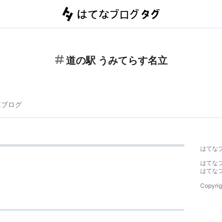
道の駅 うみてらす名立
連ブログ
はてな
はてな
はてな
Copyrig