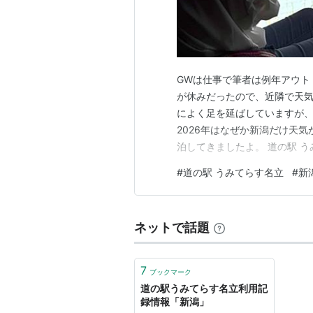
GWは仕事で筆者は例年アウト
が休みだったので、近隣で天気
によく足を延ばしていますが
2026年はなぜか新潟だけ天
泊してきましたよ。 道の駅 
ライブしよう！ 獅子ヶ鼻でお
#
道の駅 うみてらす名立
#
新
スカイラインをドライブしよう
グカーに乗ろう！ 弥彦神社御
ネットで話題
7
ブックマーク
道の駅うみてらす名立利用記
録情報「新潟」