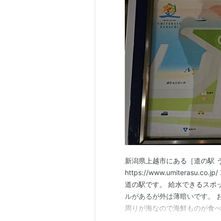
新潟県上越市にある［道の駅 う
https://www.umitera
道の駅です。 給水できるスポ
ルがあるが外は薄暗いです。 
周りが海なので海鮮ものが食べ
多かったです。 行った日：20