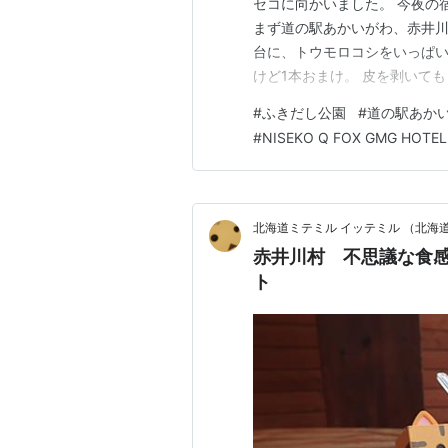
セコに向かいました。 今夜の
まず道の駅あかいがわ、赤井川
台に、トウモロコシをいっぱい積
けど1本おまけ。 皮を剥いても
光バスも寄る人気スポット。 
#
ふきだし公園
#
道の駅あか
い！ ひらふ十字街の下にある、NI
#
NISEKO Q FOX GMG HOTEL
い建物だ。 紋別…
北海道ミテミル イッテミル （北海
赤井川村 不思議な食
ト