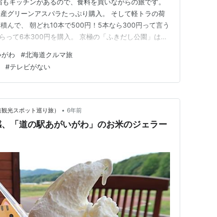
宿もキッチンがあるので、食料を買いながらの旅です。
産グリーンアスパラたっぷり購入。 そして軽トラの荷
んで、 朝どれ10本で500円！5本なら300円って言う
らって6本300円を購入。 京極の「ふきだし公園」は観
湧き水でトマトを洗って食べたけど、手がめっちゃ冷た
いがわ
#
北海道クルマ旅
SEKO Q FOX GMG HOTELに到着！ まだ新築で新し
#
テレビがない
•
道観光スポット巡り旅）
6年前
感、「道の駅あがいがわ」のお米のジェラー