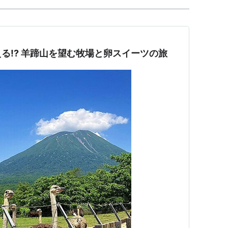
る!? 羊蹄山を望む牧場と卵スイーツの旅