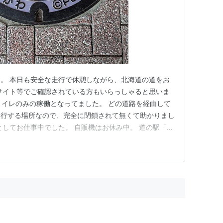
です。 本日も安全な走行で休憩しながら、北海道の道をお
サイト等でご確認されている方もいらっしゃると思いま
、トイレのみの稼働となってました。 どの道路を経由して
走行する場所なので、完全に閉鎖されて無くて助かりまし
としてお仕事中でした。 自販機はお休み中。 道の駅「あ
いては 入口に張り紙がありました。（2026/5/18再
タンプラリーもありますので、 詳しくは 北の道の駅 等
…