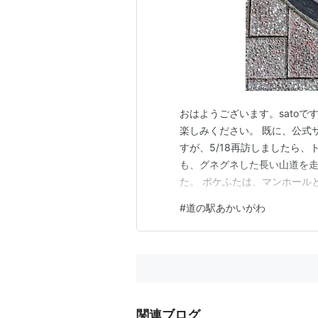
おはようございます。sato
楽しみください。 既に、公式
すが、5/18再訪しましたら
も、グネグネした長い山道を
た。 ポケふたは、マンホール
かいがわ」のスタンプラリーにつ
#
道の駅あかいがわ
訪時点) スマホでのデジタルス
で検索されると確かです。 個
関連ブログ