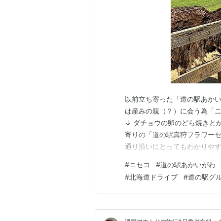
以前立ち寄った「道の駅あかい
は産みの親（？）に会う為「ニ
↓ ダチョウの卵のどら焼きとか ↓ 
寄りの「道の駅真狩フラワーセ
通り沿いにとってもわかりやす
ースが5台ぐらい。 開けた牧
#
ニセコ
#
道の駅あかいがわ
よすぎて暑い！ （来訪6月某
#
北海道ドライブ
#
道の駅グ
ーで一息いれよう…