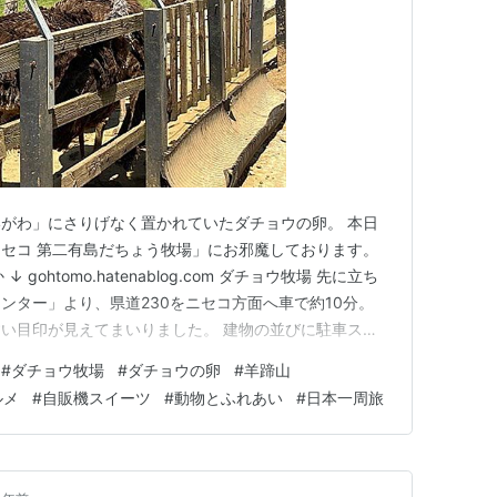
がわ」にさりげなく置かれていたダチョウの卵。 本日
セコ 第二有島だちょう牧場」にお邪魔しております。
gohtomo.hatenablog.com ダチョウ牧場 先に立ち
ンター」より、県道230をニセコ方面へ車で約10分。
い目印が見えてまいりました。 建物の並びに駐車スペ
場からの羊蹄山。清々しい青空です。 いや、むしろ天気
#
ダチョウ牧場
#
ダチョウの卵
#
羊蹄山
） 自販機あります さてまずはダチョウスイーツとコーヒ
ルメ
#
自販機スイーツ
#
動物とふれあい
#
日本一周旅