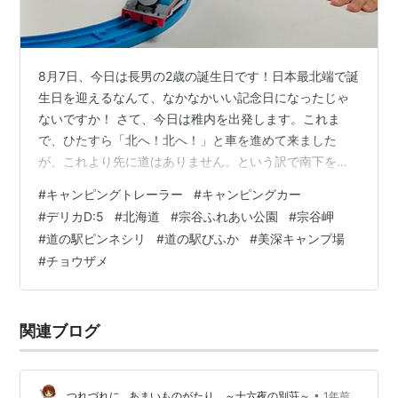
8月7日、今日は長男の2歳の誕生日です！日本最北端で誕
生日を迎えるなんて、なかなかいい記念日になったじゃ
ないですか！ さて、今日は稚内を出発します。これま
で、ひたすら「北へ！北へ！」と車を進めて来ました
が、これより先に道はありません。という訳で南下を開
始します。そう、この夏の旅もここから折り返し。 復路
#
キャンピングトレーラー
#
キャンピングカー
も寄り道を繰り返しながら、1週間かけて神奈川を目指し
#
デリカD:5
#
北海道
#
宗谷ふれあい公園
#
宗谷岬
ます！ 長男、2歳の誕生日おめでとう！ 稚内を出発！ 今
#
道の駅ピンネシリ
#
道の駅びふか
#
美深キャンプ場
日の宿は美深キャンプ場 備忘録 長男、2歳の誕生日おめ
#
チョウザメ
でとう！ 朝の気温は20℃！本当に涼しい。そして、この
涼しさにやっと身体が慣れてきた感じです。 北海道に来
てからというものの、急激な気…
関連ブログ
•
つれづれに…あまいものがたり。～十六夜の別荘～
1年前