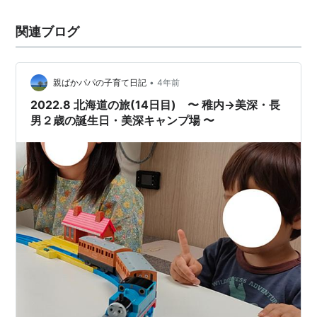
関連ブログ
•
親ばかパパの子育て日記
4年前
2022.8 北海道の旅(14日目) 〜 稚内→美深・長
男２歳の誕生日・美深キャンプ場 〜