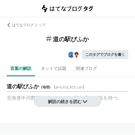
はてなブログ トップ
道の駅びふか
このタグでブログを書く
言葉の解説
ネットで話題
関連ブログ
道の駅びふか
(
地理
)
【
みちのえきびふか
】
北海道中川郡美深町にある道の駅。温泉施設を持つ。
解説の続きを読む