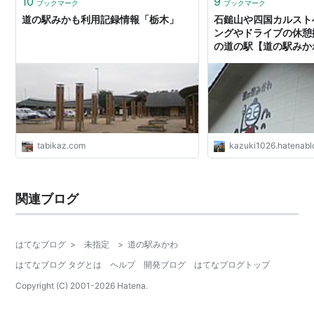
10
9
ブックマーク
ブックマーク
道の駅みかも利用記録情報「栃木」
石鎚山や四国カルスト
ングやドライブの休憩
の道の駅【道の駅みか
ものが多過ぎて、せっ
らこれも試してみたい
にさせられる道の駅だった
のメモリーBlog
tabikaz.com
kazuki1026.hatenab
関連ブログ
はてなブログ
>
未指定
>
道の駅みかわ
はてなブログ タグとは
ヘルプ
開発ブログ
はてなブログトップ
Copyright (C) 2001-
2026
Hatena.