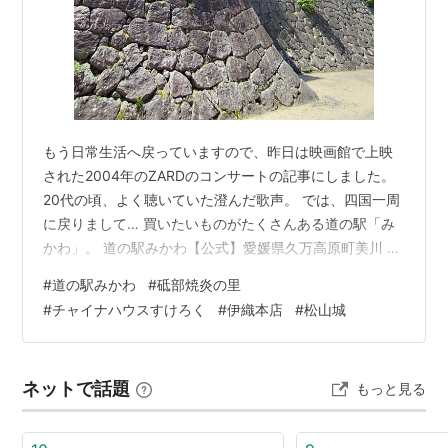
もう日常生活へ戻っていますので、昨日は映画館で上映
された2004年のZARDのコンサートの記事にしました。
20代の頃、よく聴いていた澄んだ歌声。 では、四国一周
に戻りまして… 買いたいものがたくさんある道の駅「み
かわ」。 道の駅みかわ【公式】愛媛県久万高原町美川 シ
ャキシャキ食感の虎杖（いたどり）、昨日の夕食で出ま
#
道の駅みかわ
#
砥部焼炎の里
した。 冷蔵かー。 味つきコンニャクは梅とペッパーにし
#
チャイナハウスすけろく
#
伊織本店
#
松山城
よう。 エノキ、自分でも干すことはあるけれど味つきは
興味ある。 「バイヤー一押し」ならば試してみる、全種
類。 砥部焼を見てみたくて寄りました。 砥部のまちここ
ネットで話題
もっと見る
こから楽しむ | 砥部焼観光センター炎の里 すてきだな、
と思うものはい…