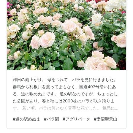
昨日の雨上がり。 母をつれて、バラを見に行きました。
群馬から利根川を渡ってまもなく、国道407号沿いにあ
る、道の駅めぬまです。 道の駅なのですが、ちょっとし
た公園があり、春と秋には2000株のバラが咲き誇りま
す。 若い頃、バラは何となく苦手な花でした。 気品に満
ちて高級感があり、とてもとても、自分には似合わない
#
道の駅めぬま
#
バラ園
#
アグリパーク
#
妻沼聖天山
と思っていたからです。 お高くとまっているイメージも
あり(笑)何だか気に入らないところもありました。 自分