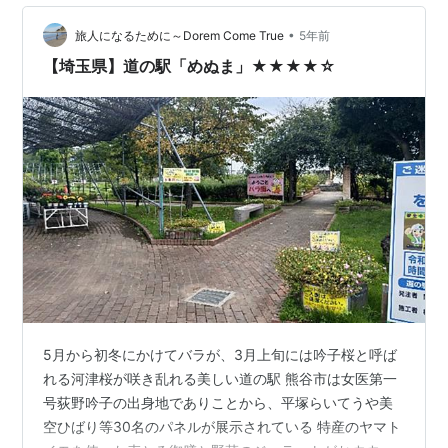
に自信がない上に、ちょっとひねくれていたのかも知れ
•
ません(;^ω^) 今でこそ、気持ちもだいぶ落ち着きました
旅人になるために～Dorem Come True
5年前
が、若かりし頃は、色々と思うところもありましたか
【埼玉県】道の駅「めぬま」★★★★☆
ら。 でも、年齢を重ねる…
5月から初冬にかけてバラが、3月上旬には吟子桜と呼ば
れる河津桜が咲き乱れる美しい道の駅 熊谷市は女医第一
号荻野吟子の出身地でありことから、平塚らいてうや美
空ひばり等30名のパネルが展示されている 特産のヤマト