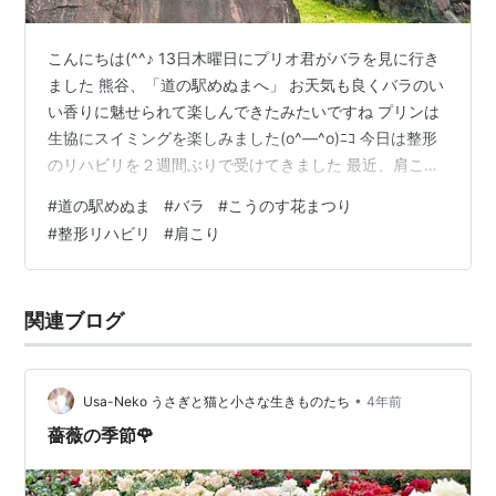
こんにちは(^^♪ 13日木曜日にプリオ君がバラを見に行き
ました 熊谷、「道の駅めぬまへ」 お天気も良くバラのい
い香りに魅せられて楽しんできたみたいですね プリンは
生協にスイミングを楽しみました(o^―^o)ﾆｺ 今日は整形
のリハビリを２週間ぶりで受けてきました 最近、肩こり
が酷くて来週からは週２回は行きたいですね では、大正
#
道の駅めぬま
#
バラ
#
こうのす花まつり
琴の練習をします ではね～～～ 引き続きgooから来まし
#
整形リハビリ
#
肩こり
た応援クリックお願いいたします ランキング参加中goo
からきました ランキング参加中ハンドメイド ランキング
参加中ガーデニング ランキング参加中ライフスタイル ラ
関連ブログ
ンキング参加中雑談・日記を書きたい人のグループ ブロ
グ…
•
Usa-Neko うさぎと猫と小さな生きものたち
4年前
薔薇の季節🌹