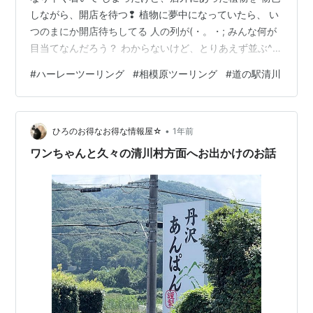
しながら、開店を待つ❢ 植物に夢中になっていたら、 い
つのまにか開店待ちしてる 人の列が(・。・; みんな何が
目当てなんだろう？ わからないけど、とりあえず並ぶ^^;
開店！！ 前の人に付いて行けば何かしら ゲットできるの
#
ハーレーツーリング
#
相模原ツーリング
#
道の駅清川
かな？と、 付いて行くも、みんな散らばって しまったの
で、作戦失敗🙅‍♂️ 「広告」 とりあえず新鮮野菜買ってこ🍆
と、物色していたら・・・ まさかの出合い！！ しその
•
実！！コレ、 スーパーでは見かけないし、 季節限定！！
ひろのお得なお得な情報屋☆
1年前
テンション⤴️⤴️⤴️ 買い占めてしまうとこ…
ワンちゃんと久々の清川村方面へお出かけのお話