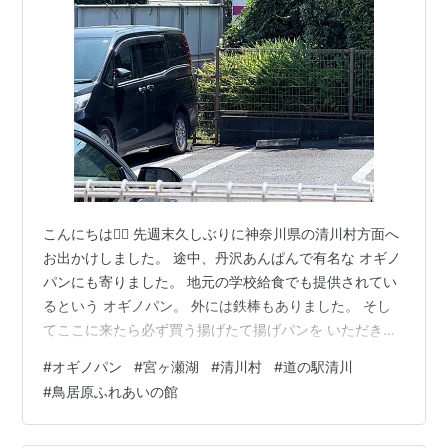
こんにちは🐕‍🦺 先週末久しぶりに神奈川県の清川村方面へ
お出かけしました。 途中、丹沢あんぱんで有名な オギノ
パンにも寄りました。 地元の学校給食でも提供されてい
るという オギノパン。 外には鉄棒もありました。 そし
てここに来たら必ず買う揚げたて揚げパンを いただきま
した〜！！ 裏切らない美味しさです！！ カレーパンも揚
#
オギノパン
#
宮ヶ瀬湖
#
清川村
#
道の駅清川
げたてだったので これまた牛乳と一緒にいただきまし
#
鳥居原ふれあいの館
た〜😋 今回は来なかった娘におみやげも👇 さてお店を後
にししばらくいくと 宮ヶ瀬湖が見えてきます。 美しいエ