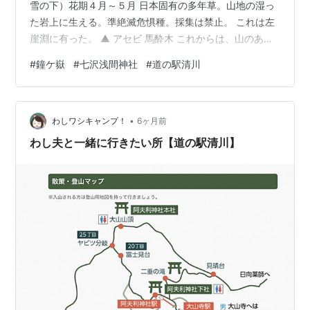
雪の下）花期４月～５月 日本固有の多年草。山地の湿っ
た岩上に生える。準絶滅危惧種。採集は禁止。 これは左
崖淵に有った。 ▲ アセビ 馬酔木 これからは、山のあち
こちで見られる。 ▲ アップすれば。ベル状の花が可愛
#
鐘ケ嶽
#
七沢浅間神社
#
道の駅清川
い。 ▲ これは「あしび 馬酔木」 明治時代に正岡子規の
門下生らによって創刊された短歌雑誌。 万葉集には「あ
しび」を謳った恋の歌が多数ある。あせびは馬を酔わせ
•
るだけでなく、人も酔い心地にするのだろう。 ▲ 鐘ケ嶽
わしワシキャンプ！
6ヶ月前
へ向かう登山口が右手に出てきた。標識は無い。 こんな
わし夫と一緒に行きたい所【道の駅清川】
所から？ と訝し…