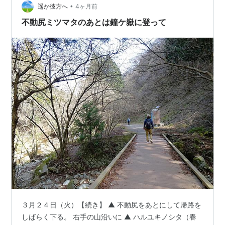
は通りましたが、立ち寄るのは初めて。 バイク専用の駐
•
遥か彼方へ
4ヶ月前
輪スペースがあります。が、バイクは…
不動尻ミツマタのあとは鐘ケ嶽に登って
３月２４日（火）【続き】 ▲ 不動尻をあとにして帰路を
しばらく下る。 右手の山沿いに ▲ ハルユキノシタ（春