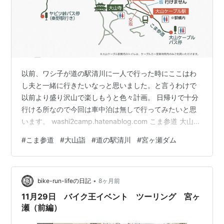
以前、ワシ子が道の駅清川に一人で行った時にここはわ
し夫と一緒に行きたいなっと思いました。と言うわけで
以前より盛り沢山で楽しもうと色々計画。 日帰りで十分
行ける所なので今回は車中泊は無しで行ってみたいと思
います。 washi2camp.hatenablog.com こま参道 大山詣
に向かう際の大山ケーブルバス停と大山ケーブル駅間の
#
こま参道
#
大山詣
#
道の駅清川
#
宮ヶ瀬ダム
石段。 大山詣:江戸時代に流行した神奈川県伊勢原市の大
山（阿夫利神社、大山寺）への参拝風習 大山詣 15分ほど
の徒歩の間に362段の階段があり大変そうだけどお土産
•
屋さんや豆腐料理屋、こま屋、宿坊などがあって楽しめ
bike-run-lifeの日記
8ヶ月前
そうです。 今日はこま参道と阿夫利神社下社に行く（大
11月29日 バイク王イベント ツーリング 宮ヶ
山ケー…
瀬（前編）