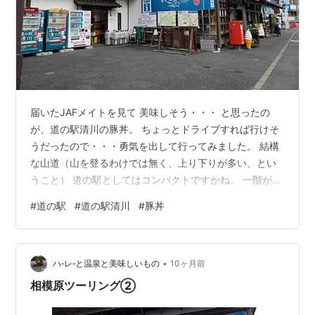
届いたJAFメイトを見て 美味しそう・・・ と思ったの
が、道の駅清川の豚丼。 ちょっとドライブすれば行けそ
うだったので・・・勇気を出して行ってみました。 結構
な山道（山を登るわけでは無く、上り下りが多い、とい
うこと） 道の駅としてはコンパクトですかね。 一階が売
り場 二階が食堂になっているようなので、二階へ・・・
#
道の駅
#
道の駅清川
#
豚丼
バラ＆ロース食べ比べの「ミックス並」を注文しまし
た。 うん、めっちゃおいしい！ ちゃんと炭火で焼いて
る。（だから時間がかかるんだ！） 肉もおいしい、たれ
•
もおいしい・・・ もう、あっという間に食べてしまいま
ハ‐レ‐と温泉と美味しいもの
10ヶ月前
した。 おまけでもらった、「豚のしっぽ券」 美味しかっ
相模原ツーリング②
たから、また食べに来たいけ…