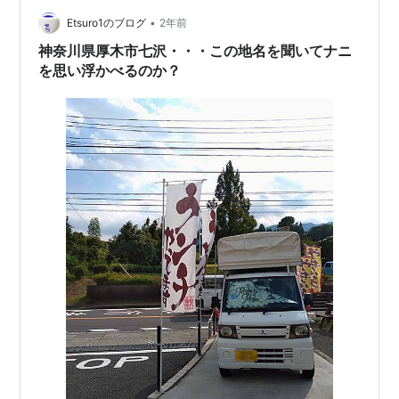
メラルドグリーン。 そして、到着したところは 農産物直
売所の鳥居原ふれあいの館。 ここからの宮ヶ瀬湖の眺め
•
Etsuro1のブログ
2年前
も素晴らしい…
神奈川県厚木市七沢・・・この地名を聞いてナニ
を思い浮かべるのか？