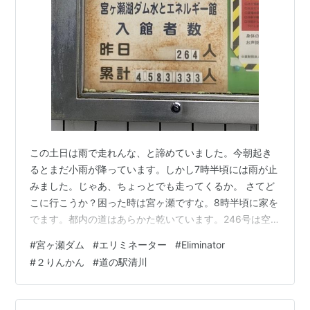
この土日は雨で走れんな、と諦めていました。今朝起き
るとまだ小雨が降っています。しかし7時半頃には雨が止
みました。じゃあ、ちょっとでも走ってくるか。 さてど
こに行こうか？困った時は宮ヶ瀬ですな。8時半頃に家を
でます。都内の道はあらかた乾いています。246号は空
いています。ラッキー。まだ道が乾いていないところも
#
宮ヶ瀬ダム
#
エリミネーター
#
Eliminator
あります。＊新二子橋 それにしても246号空いている
#
２りんかん
#
道の駅清川
な。いつも信号渋滞する、恩田大橋〜下長津田間の信号
をノンストップで抜けました。 宮ヶ瀬湖に行く前に、道
の駅 清川に寄ってみることにします。２度ほど、この前