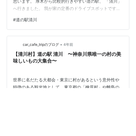
思います。 厚木から比較的行きやすい道の駅、 「清川」
へ行きました。 我が家の定番のドライブスポットです🚗
GWのはじめに行った群馬で たけのこを買ってから、 ま
#
道の駅清川
たたけのこを食べたくなり ここならあるのでは？と思い
行ってみました。 しかし、残念ながらたけのこは ありま
せんでした😭 その代わり、その日は朝どりのお野菜がた
•
くさん！！ 農薬を使っていないお野菜などもあり、 それ
car_cafe_tripのブログ
4年前
らを買ってきました☺️ 左手前から…
【清川村】道の駅 清川 〜神奈川県唯一の村の美
味しいもの大集合〜