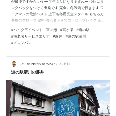
が最後ですから いやー半年ぶりになりますねー 今回はタ
ンクバックをつけて出発です 完全に冬装備で行きます ワ
ークマンの電熱ベスト 上下も冬用完全スタイル もちろん
冬用のグローブ 途中 海老名ＳＡでコーヒーブレイク 空
を見上げると 黄色く葉っぱが色づいていましたよ コーヒ
#
バイク王イベント 宮ヶ瀬
#
宮ヶ瀬
#
道の駅
ーも高くなりましたね 自動販売機でも220円～ですよ 以
#
海老名サービスエリア
#
豚丼
#
道の駅清川
前の100円アップですね ゆっくりコーヒーをいただき Ｓ
#
メロンパン
Ａの店も見てまわりました メロンパンは相変わらずはや
っていました 蔵出しメロンパンというのもありましたよ
atsugi-lab.com ここでコーヒーだけ買いました …
•
Re: The history of "M&Y"
9ヶ月前
道の駅清川の豚丼