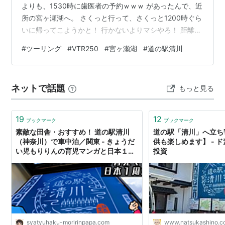
よりも、1530時に歯医者の予約ｗｗｗ があったんで、近
所の宮ヶ瀬湖へ。 さくっと行って、さくっと1200時ぐら
いに帰ってこようかと！ 行かないよりマシやろ！ 距離短
いけど！ マシやろ！なぁ？ なぁ、なぁ！💪('ω'💪) で、2
#
ツーリング
#
VTR250
#
宮ヶ瀬湖
#
道の駅清川
週間ぶりだったんですよ、ツー自体が。 まぁ？ 先週まで
の雨降る土曜日曜？ 姫（VTR250）の機嫌を損ねないよ
うに？姫のほうは？ 火入れはしてたんですよ？ それぞれ
ネットで話題
もっと見る
10分ぐらい？ それなのに、家のガレージを出て、30ｍ進
んだ交差点で止まったら、エンジンストールｗｗ…
19
12
ブックマーク
ブックマーク
素敵な田舎・おすすめ！ 道の駅清川
道の駅「清川」へ立ち
（神奈川）で車中泊／関東 - きょうだ
供も楽しめます】 - 
い児もりりんの育児マンガと日本１周
投資
旅ブログ
syatyuhaku-moririnpapa.com
www.natsukashino.