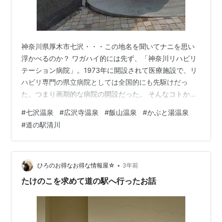
神奈川県厚木市七沢・・・この地名を聞いてナニを思い
浮かべるのか？ ワガハイ的には先ず、「神奈川リハビリ
テーション病院」。1973年に開設されて医療施設で、リ
ハビリ専門の県立病院としては全国的にも先駆けだっ
た。つまり画期的な病院の開設だった。 そんなコトか
ら、知人にもこの病院に入院した人がいる。
#
七沢温泉
#
広沢寺温泉
#
飯山温泉
#
かぶと湯温泉
www.kanariha-hp.kanagawa-rehab.or.jp そういうワケ
#
道の駅清川
で、ワガハイ的には七沢といえばリハビリ、というイメ
ージが記憶に固着した。 「どこ、入院したの？」 「七沢
リハビリ・・・」 こういう会話を聞くのが神奈川県。 で
も、そういう経験が無ければどうなんだろうか？やっぱ
•
ひろのお得なお得な情報屋☆
3年前
り温泉だよ…
たけのこを求めて道の駅へ行ったお話