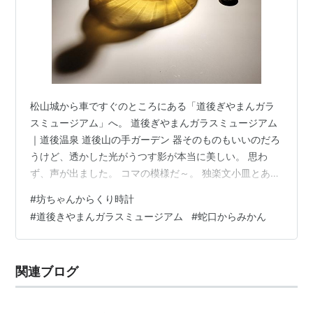
松山城から車ですぐのところにある「道後ぎやまんガラ
スミュージアム」へ。 道後ぎやまんガラスミュージアム
｜道後温泉 道後山の手ガーデン 器そのものもいいのだろ
うけど、透かした光がうつす影が本当に美しい。 思わ
ず、声が出ました。 コマの模様だ～。 独楽文小皿とあり
ました。 こんな繊細な虫かご、使えるでしょうか… 影が
#
坊ちゃんからくり時計
本当に美しい。 いや、影の方が美しいと言いたいかも。
#
道後きやまんガラスミュージアム
#
蛇口からみかん
道後温泉本館の前まで歩いて来ました。 道後温泉本館は
とても混んでいました。 夜の雰囲気もいいでしょう
ね〜。 お腹いっぱいでめんどくさくなり、出かけません
関連ブログ
でしたが。 グッズを見てみたかったのですが、入浴せず
に売店へ行くことはできない…