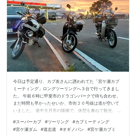
今日は予定通り、カブ友さんに誘われてた「宮ケ瀬カブ
ミーティング」ロングツーリングへ３台で行ってきまし
た。 午前６時に甲斐市のドラゴンパークで待ち合わせ。
まだ時間も早かったせいか、市街２０号線は道が空いて
いました。 途中大月市の猿橋で、休憩を兼ねて観光。 組
まれている橋桁は、とても綺麗で芸術的でした。 昔の人
#
スーパーカブ
#
ツーリング
#
カブミーティング
は、この橋をどうやって組んだんだろうと、当時に思い
#
宮ケ瀬ダム
#
道志道
#
オギノパン
#
宮ケ瀬カブミ
を馳せながら眺めました。 午前９時２０分頃、「宮ケ瀬