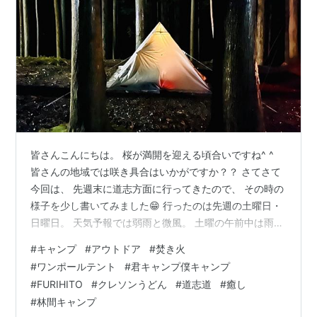
皆さんこんにちは。 桜が満開を迎える頃合いですね^ ^
皆さんの地域では咲き具合はいかがですか？？ さてさて
今回は、 先週末に道志方面に行ってきたので、 その時の
様子を少し書いてみました😁 行ったのは先週の土曜日・
日曜日。 天気予報では弱雨と微風。 土曜の午前中は雨が
パラつく程度。 しかしながら午後になると ぼちぼちボツ
#
キャンプ
#
アウトドア
#
焚き火
ボツと降ってきました。 ↑そういえば、いきしなに寄っ
#
ワンポールテント
#
君キャンプ僕キャンプ
た マルエツで美味しそうな海鮮串を発見✨ ↑現地に着く
#
FURIHITO
#
クレソンうどん
#
道志道
#
癒し
とそこはもう森❗️ ↑雨が弱いうちにちゃちゃっと設営✨ ↑
#
林間キャンプ
雨と分かっていながらも、 この子を張りたくて持ってき