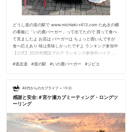
どうし道の道の駅で www.michieki-r413.com たぬきの横
の看板に「いの鹿バーガー」って出てたので 買って食べ
て見ましたよ お店は バーガーは ちょっと固いんですが
食べ応えあり 味は美味しかったですよ ランキング参加中
【公式】2025年開設ブログ ランキング参加中バイク ラ
ンキング参加中バイク ランキング参加中ツーリング ラン
#
道志道
#
道の駅
#
いの鹿バーガー
#
ジビエ
キング参加中はてな初心者友達募集 ランキング参加中ラ
イフスタイル ランキング参加中雑談・日記を書きたい人
のグループ
•
40代からのカブライフ
1年前
感謝と安全:＃宮ケ瀬カブミーティング・ロングツ
ーリング