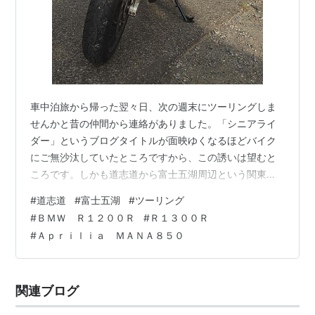
車中泊旅から帰った翌々日、次の週末にツーリングしま
せんかと昔の仲間から連絡がありました。「シニアライ
ダー」というブログタイトルが面映ゆくなるほどバイク
にご無沙汰していたところですから、この誘いは望むと
ころです。しかも道志道から富士五湖周辺という関東圏
ライダーの王道ルートで、千葉から当地までの渋滞等考
#
道志道
#
富士五湖
#
ツーリング
えるとソロでは中々行く気にならないエリアでしたか
#
ＢＭＷ Ｒ１２００Ｒ
#
Ｒ１３００Ｒ
ら、気分は高まりました。 そしてツーリング前日になっ
#
Ａｐｒｉｌｉａ ＭＡＮＡ８５０
て、念のためエンジンでも掛けておくかと思ってガレー
ジでキーを回してみたのですが、「カシュ、、」と一瞬
セルが鳴るだけで全く始動する気配がありません。症状
関連ブログ
からするとバッテリー上がりの雰囲気だったものの、
同…