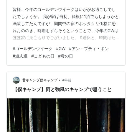
皆様、今年のゴールデンウイークはいかがお過ごしでし
たでしょうか。 我が家は当初、箱根に1泊でもしようかと
画策してたんですが、期間中の宿のボッタクリ価格に恐
れおののき、時期をずらそうということで、今年のGWは
ほぼ家に巣ごもりでございました。 9連休と、時間はた
っぷりあるんで、先ずは大晦日以来の大掃除を決行。不
#
ゴールデンウイーク
#
GW
#
アン・プティ・ポン
要なものをごっそり処分した後は、バスルームの水アカ
#
道志道
#
こどもの日
#
母の日
取りや、床にスチームクリーナーをかけたりと、日頃の
ルーティーンではやらない箇所までじっくりと時間をか
けて遂行。おかげで家はキレイになるわ、時間は経つわ
で、まさに一石二鳥の名案だった訳であります。自画自
•
君キャンプ僕キャンプ
4年前
賛でゴメンナサイ。 とはいえ、ずっと引きこ…
【僕キャンプ】雨と強風のキャンプで思うこと