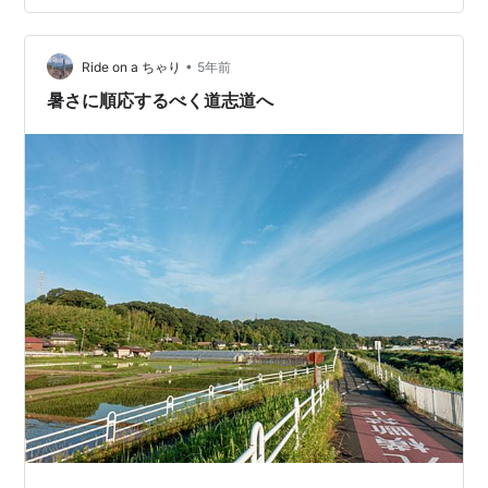
ました。。 雨に弱いT/Cです😅 ↑テントを張って少しし
たら腹…
•
Ride on a ちゃり
5年前
暑さに順応するべく道志道へ