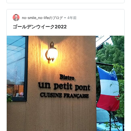
鳥井原ふれあい館」に到着。 湖と周りの自然がとても雄
大な所だと感じました。 山梨だと山中湖や河口湖のよう
な感じで、ロードバイクで走っている方も多かったで
•
no-smile_no-lifeのブログ
4年前
す。 日差しが強くなってきた中、既に…
ゴールデンウイーク2022