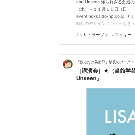
and Unseen 知られざる
（土）－１１月１９日（日） （ＷＥＢサイ
event.hokkaido-np.
時代のデザインコンペっをき
フスベリ者のデザイナーに迎
#
リサ・ラーソン
#
マイキー
制作し注目を集め、１９８０
•
「観るだけ美術部」部長のブログ
［講演会］★（当館学芸員
Unseen」