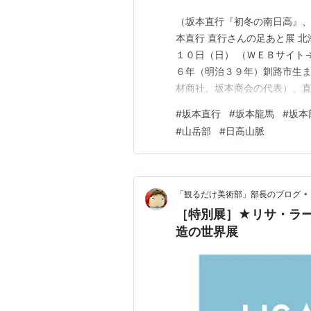
（坂本直行『初冬の南日高』、
本直行 直行さんの足あと展 
１０日（日） （ＷＥＢサイト→） art
６年（明治３９年）釧路市生
材商社、坂本商会の代表）、
４年）に郷士坂本家の５代当
#
坂本直行
#
坂本龍馬
#
坂本
９１３年（大正２年）釧路火
#
山岳部
#
日高山脈
３年）札幌に転居。…
•
「観るだけ美術部」部長のブログ
［特別展］★リサ・ラーソン
造の世界展