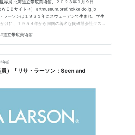
創造の世界展 北海道立帯広美術館、２０２３年９月９日
ト→） artmuseum.pref.hokkaido.lg.jp
co.jp リサ・ラーソンは１９３１年にスウェーデンで生まれ、学生
っかけに、１９５４年から同国の著名な陶磁器会社グスタ
えられました。以後２６年違わたり数多くのプロダクトを
#
道立帯広美術館
年にフリーのデザイナーになって…
3年前
）「リサ・ラーソン：Seen and