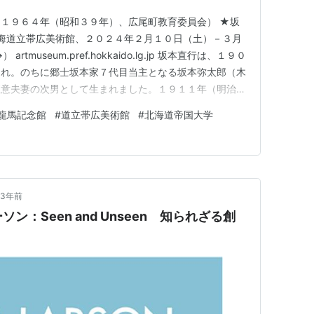
１９６４年（昭和３９年）、広尾町教育委員会） ★坂
北海道立帯広美術館、２０２４年２月１０日（土）－３月
museum.pref.hokkaido.lg.jp 坂本直行は、１９０
まれ。のちに郷士坂本家７代目当主となる坂本弥太郎（木
直意夫妻の次男として生まれました。１９１１年（明治４
主坂本直寛（母、直意の父親で、直行の祖父）が死去。１
龍馬記念館
#
道立帯広美術館
#
北海道帝国大学
災で自宅家財を焼失したため、坂本家は１９１４年（大正
3年前
：Seen and Unseen 知られざる創