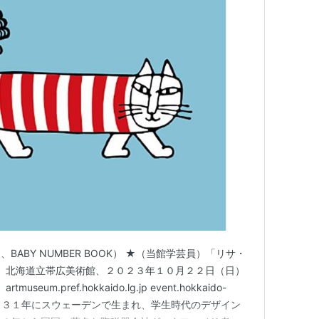
ABY NUMBER BOOK） ★（当館学芸員）「リサ・
seen」 北海道立帯広美術館、２０２３年１０月２２日（日）
um.pref.hokkaido.lg.jp event.hokkaido-
ンは１９３１年にスウェーデンで生まれ、学生時代のデザイン