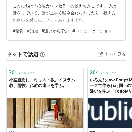
こんにちは！心理カウンセラーの松田ちかこです。 人と
話をしていて、話が上手く噛み合わなかったり、捉え方
の違いを感じることってありますよね。
#
錯覚
#
知覚
#
違いから学ぶ
#
コミュニケーション
ネットで話題
もっと見る
701
264
ブックマーク
ブックマーク
小室直樹に、キリスト教、イスラム
いろんなJavaScrip
教、儒教、仏教の違いを学ぶ。
ークで作られた同一のT
違いを学ぶ「TodoMV