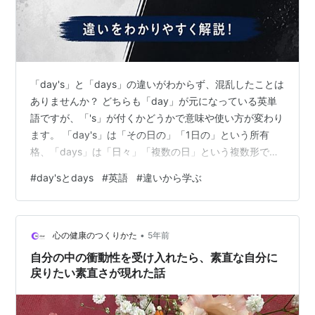
「day's」と「days」の違いがわからず、混乱したことは
ありませんか？ どちらも「day」が元になっている英単
語ですが、「's」が付くかどうかで意味や使い方が変わり
ます。 「day's」は「その日の」「1日の」という所有
格、「days」は「日々」「複数の日」という複数形で
す。 英語ではよく使われる表現なので、違いを覚えてお
#
day'sとdays
#
英語
#
違いから学ぶ
くと英会話や英文ライティングがぐっと自然になりま
す。 この記事では、「day's」と「days」の意味や使い
分け、よくある間違いをわかりやすく解説します。 day's
•
とdaysの違い【結論】 day's → 「その日の」「1日の」
心の健康のつくりかた
5年前
という意味の所有格 days → 「日々」…
自分の中の衝動性を受け入れたら、素直な自分に
戻りたい素直さが現れた話