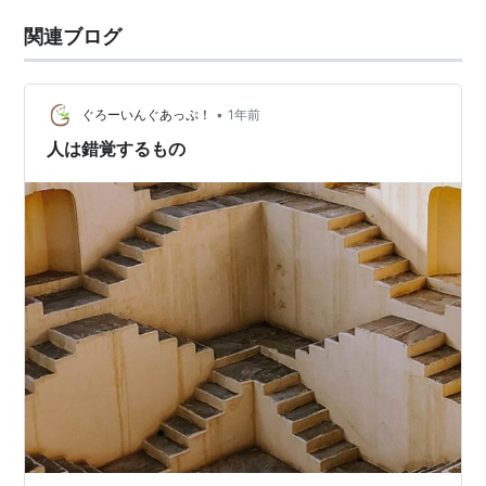
関連ブログ
•
ぐろーいんぐあっぷ！
1年前
人は錯覚するもの