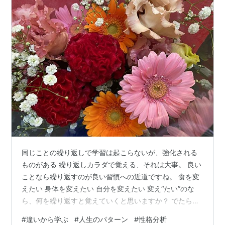
同じことの繰り返しで学習は起こらないが、強化される
ものがある 繰り返しカラダで覚える、それは大事。 良い
ことなら繰り返すのが良い習慣への近道ですね。 食を変
えたい 身体を変えたい 自分を変えたい 変え“たい”のな
ら、何を繰り返すと覚えていくと思いますか？ でたらめ
に何かを変えてみるのではなく、仮説を立ててやってみ
#
違いから学ぶ
#
人生のパターン
#
性格分析
ないと、習慣づきません。 また、学ぶことは、違いから