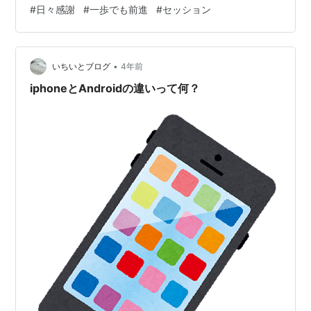
#
日々感謝
#
一歩でも前進
#
セッション
起こるもの。 同じ本を読んでも、視点が違えば学べるこ
とが必ずあります。 違いに気づかなければ、そもそも学
習は訪れません。 いつも同じような人といたり、違う人
でも同じような関わり方では、 後ろを振り返ってみた
•
いちいとブログ
4年前
時、あまり自分が前進していな…
iphoneとAndroidの違いって何？