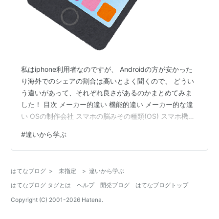
私はiphone利用者なのですが、 Androidの方が安かった
り海外でのシェアの割合は高いとよく聞くので、 どうい
う違いがあって、それぞれ良さがあるのかまとめてみま
した！ 目次 メーカー的違い 機能的違い メーカー的な違
い OSの制作会社 スマホの脳みその種類(OS) スマホ機器
の制作会社 機種名(機器名) Apple iOS Apple iPhone
#
違いから学ぶ
Google Android ソニー ・エリクソン、サムスン電子、な
ど Xperia、Galaxy、など こんな感じです。 よく、
iphoneとAndroidがよく比較対象として並べられているの
はてなブログ
>
未指定
>
違いから学ぶ
ですが、 実はiphoneと比較するのはXper…
はてなブログ タグとは
ヘルプ
開発ブログ
はてなブログトップ
Copyright (C) 2001-
2026
Hatena.