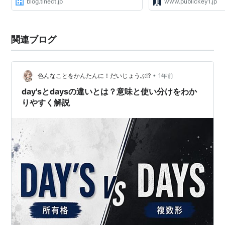
blog.tinect.jp
www.publickey1.jp
関連ブログ
•
色んなことをかんたんに！だいじょうぶ⁉
1年前
day'sとdaysの違いとは？意味と使い分けをわか
りやすく解説