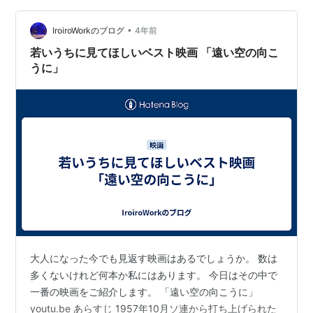
に関する説明はさっぱり理解できず、やっている高校生
たちは楽しくていいだろうな、ぐらいにしかわからな
•
IroiroWorkのブログ
4年前
い。 www3.nhk…
若いうちに見てほしいベスト映画 「遠い空の向こ
うに」
大人になった今でも見返す映画はあるでしょうか。 数は
多くないけれど何本か私にはあります。 今日はその中で
一番の映画をご紹介します。 「遠い空の向こうに」
youtu.be あらすじ 1957年10月ソ連から打ち上げられた