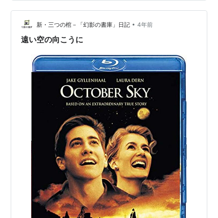
炭…
•
新・三つの棺－「幻影の書庫」日記
4年前
遠い空の向こうに