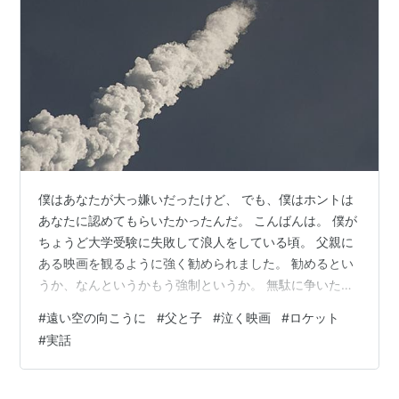
僕はあなたが大っ嫌いだったけど、 でも、僕はホントは
あなたに認めてもらいたかったんだ。 こんばんは。 僕が
ちょうど大学受験に失敗して浪人をしている頃。 父親に
ある映画を観るように強く勧められました。 勧めるとい
うか、なんというかもう強制というか。 無駄に争いたく
もない僕は、まぁ、その言葉に従って、とりあえず観る
#
遠い空の向こうに
#
父と子
#
泣く映画
#
ロケット
ことにしたわけです。 「遠い空の向こうに」 元NASAの
#
実話
技術者であるホーマー・ヒッカム・Jrの自叙伝を元に製
作された映画です。 アメリカ合衆国ヴァージニア州の炭
鉱の町、コールウッドに生まれた彼は、炭鉱で働く厳し