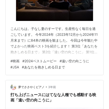
こんにちは。子なし妻のすーです。生産性なく毎日を過
ごしています。 今年2024年（2023年12月から2024年11
月末まで）に84本の映画を観ました。 今回は今年観た中
でよかった映画ベスト3を紹介します！ 第3位「あなたを
抱きしめる日まで」 第2位「遠い空の向こうに」 第1位
「JSA」 第3位「あなたを抱きしめる日まで」 あらすじ
#
映画
#
2024ベストムービー
#
遠い空の向こうに
その日、フィロミナは、50年間かくし続けてきた秘密を
#
JSA
#
あなたを抱きしめる日まで
娘のジェーンに打ち明けた。 1952年、アイルランド。
10代で未婚のまま妊娠したフィロミナは家を追い出さ
れ、修道院に入れられる。 フィロミナは男の子を出産、
アンソニーと名付けるが、面会は1日1時間しか許されな
•
夢でささやくピアノ
3年前
い…
打ち上げニュースにはてなな人種でも感動する映
画「遠い空の向こうに」