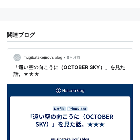
監督：
ジョー・ジョンストン
製作：
チャールズ・ゴードン
、
ラリー・フランコ
製作総指揮：
ピーター・クレイマー
、
マーク・スタ
ーンバーグ
関連ブログ
脚本：
ルイス・コリック
、
ホーマー・ヒッカム・Jr
原作：
ホーマー・ヒッカム・Jr
『ロケットボーイズ』
撮影：
フレッド・マーフィ
•
mugibatakejirou’s blog
8ヶ月前
編集：
ロバート・ダルヴァ
「遠い空の向こうに（OCTOBER SKY）」を見た
音楽：
マーク・アイシャム
話。★★★
キャスト
ジェイク・ギレンホール
クリス・クーパー
ローラ・ダーン
クリス・オーウェン
ウィリアム・リー・スコット