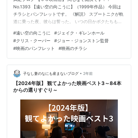
No.1393 【遠い空の向こうに】（1999年作品） 今回は
チラシとパンフレットです。 《解説》 スプートニクが軌
道に乗った夜、彼らは誓った。 いつの日かボクたちもき
っと―― 【遠い空の向こうに】は1999年２月の全米公開
#
遠い空の向こうに
#
ジェイク・ギレンホール
以来その大きな感動と実話であるということなどが話題
#
クリス・クーパー
#
ジョー・ジョンストン監督
を呼び口コミでファンが広がりロングラン・ヒットとな
#
映画のパンフレット
#
映画のチラシ
った。運命を変えようと夢を追う少年と、それを厳しく
も暖かく見つめる父。全米のマスコミが絶賛した感動の
実話です。 今を遡ること40数年――ソビエトは世界で初
めて人工衛星スプー…
•
子なし妻のなにも産まないブログ
2年前
【2024年版】 観てよかった映画ベスト3～84本
からの選りすぐり～