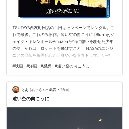
TSUTAYA西友町田店の百円キャンペーンでレンタル。こ
れで最後。これのみ旧作。遠い空の向こうに [Blu-ray]ジ
ェイク・ギレンホールAmazon 宇宙に想いを馳せた少年
の夢、それは、ロケットを飛ばすこと！ NASAのエンジ
ニアの自伝を映画化した、爽やかな青春ドラマ。 いや
あ、これは良かった。本当に良かった。 西友町田店のお
#
映画
#
洋画
#
感想
#
遠い空の向こうに
薦めコーナーのところにあって、ロケットボーイズを描
いてる作品だし、 ちょっとだけ調べたらやたら評判良さ
そうだったんで借りて観たら、これが大正解。 青春映画
•
として、親子物として、師弟物語として、 いずれをとっ
とあるおっさんの戯言
7年前
ても一級品の、本当に素晴らしい作品。 本作のプロデュ
遠い空の向こうに
ーサーが「フ…