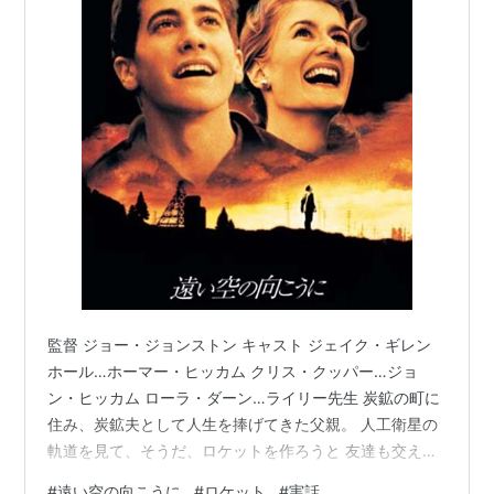
作者:
ジュニア,ホーマーヒッカ
ム,Homer H.,Jr. Hickam,武者圭子
出版社/メーカー:
草思社
発売日:
2002/02
メディア:
単行本
クリック
: 6回
この商品を含むブログ (1件) を見る
ロケットボーイズ2〈下〉
作者:
ジュニア,ホーマーヒッカ
ム,Homer H.,Jr. Hickam,武者圭子
出版社/メーカー:
草思社
発売日:
2002/02
メディア:
単行本
監督 ジョー・ジョンストン キャスト ジェイク・ギレン
購入
: 1人
クリック
: 2回
ホール…ホーマー・ヒッカム クリス・クッパー…ジョ
この商品を含むブログ (2件) を見る
ン・ヒッカム ローラ・ダーン…ライリー先生 炭鉱の町に
住み、炭鉱夫として人生を捧げてきた父親。 人工衛星の
軌道を見て、そうだ、ロケットを作ろうと 友達も交えて
次第に夢中になっていくホーマー。 炭鉱もロケットも私
#
遠い空の向こうに
#
ロケット
#
実話