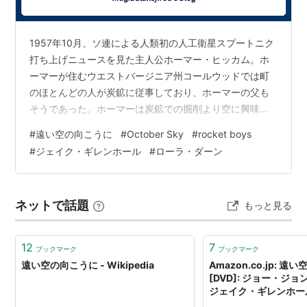
チャド・リンドバーグ
ナタリー・キャナディ
1957年10月、ソ連による人類初の人工衛星スプートニク
スコット・マイルズ
打ち上げニュースを見た主人公ホーマー・ヒッカム。ホ
エリヤ・バスキン
ーマーが住むウエストバージニア州コールウッドでは町
のほとんどの人が炭鉱に従事しており、ホーマーの父も
概要
そうであった。ホーマーは炭鉱での掘削より空に興味を
持ち、仲間を誘いロケットの打ち上げ実験を始める。あ
1957年10月4日、人類初の人工衛星スプートニク1号が
#
遠い空の向こうに
#
October Sky
#
rocket boys
る日、森林火災が起き、ロケットが原因として逮捕され
ソ連から打ち上げられた。その軌跡を見ていた田舎の炭
#
ジェイク・ギレンホール
#
ローラ・ダーン
る。が、ロケットが原因でないことを自身で証明。全米
鉱町で暮らす青年ホーマーは、自らの手でロケットを打
科学コンテストで金メダルを取り、NASAに就職。 実話
ち上げたいと思い、友人らと共にロケット作りを始め
に基づく映画。NASAみたいな所で働く人って親に反対さ
ネットで話題
もっと見る
れてもやりたいってモチベーションがある人なんだね。
る。
自分の興味あることが仕事にも繋がるっ…
NASAのエンジニアであるホーマー・ヒッカム・Jrの自
伝を基にした青春ドラマの佳作。
12
7
ブックマーク
ブックマーク
遠い空の向こうに - Wikipedia
Amazon.co.jp: 
[DVD]: ジョー・ジョ
原作
ジェイク・ギレンホール 
ス・クーパー (出演),