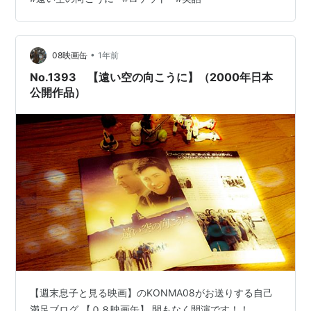
は全く興味がないし、 若い時のジェイクだー可愛いーと
いう ミーハーな気持ちでしたが 見ていくうちにそのシン
プルなストーリーに 惹き込まれていきましたね。 ホーマ
•
ーも父親も母親までもが 頑固なんですよ。 頑固と言って
08映画缶
1年前
も、ただのわからずやではなく 筋が一本通ってる、気持
No.1393 【遠い空の向こうに】（2000年日本
ちを曲げない頑固さ。…
公開作品）
【週末息子と見る映画】のKONMA08がお送りする自己
満足ブログ 【０８映画缶】 間もなく開演です！！