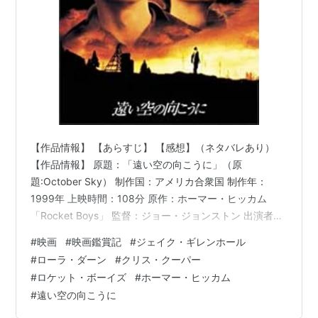
【作品情報】 【あらすじ】 【感想】（ネタバレあり）
【作品情報】 原題：「遠い空の向こうに」（原
題:October Sky） 制作国：アメリカ合衆国 制作年：
1999年 上映時間：108分 原作：ホーマー・ヒッカム
「Rocket Boys」 監督：ジョー・ジョンストン 出演者：
ジェイク・ギレンホール（ホーマー・ヒッカム） クリ
#
映画
#
映画鑑賞記
#
ジェイク・ギレンホール
ス・クーパー（ジョン・ヒッカム） クリス・オーウェン
#
ローラ・ダーン
#
クリス・クーパー
（クエンティン・ウィルソン） ビル・パクストン（フレ
#
ロケット・ボーイズ
#
ホーマー・ヒッカム
ッド・ヘイズ） フリーダ・ライリー（ローラ・ダーン）
#
遠い空の向こうに
他 【あらすじ】 1957年の10月、ソ連はスプートニク1号
の打ち上げを成功させた。ウェスト・ヴァージニアの