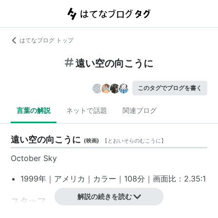
はてなブログ トップ
遠い空の向こうに
このタグでブログを書く
言葉の解説
ネットで話題
関連ブログ
遠い空の向こうに
(
映画
)
【
とおいそらのむこうに
】
October Sky
1999年｜アメリカ｜カラー｜108分｜画面比：2.35:1
解説の続きを読む
スタッフ