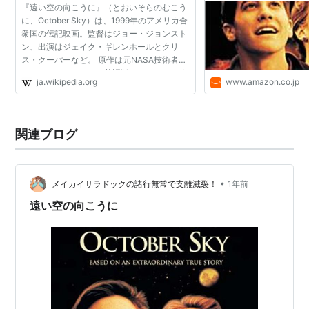
『遠い空の向こうに』（とおいそらのむこう
ェン (出演), ローラ・ダ
ロケットボーイズ〈上〉
に、October Sky）は、1999年のアメリカ合
イク・ギレンホール (Unk
作者:
ホーマーヒッカム・ジュニ
衆国の伝記映画。監督はジョー・ジョンスト
ア,Homer H.,Jr. Hickam,武者圭子
ン、出演はジェイク・ギレンホールとクリ
出版社/メーカー:
草思社
ス・クーパーなど。 原作は元NASA技術者の
発売日:
1999/12
ホーマー・ヒッカム（英語版）による1998年
ja.wikipedia.org
www.amazon.co.jp
メディア:
単行本
の回想録『October Sky』で、日本でいう中
購入
: 2人
クリック
: 20回
学三年生・高校一年生の...
この商品を含むブログ (19件) を見る
関連ブログ
ロケットボーイズ〈下〉
作者:
ホーマー・ジュニアヒッカ
•
メイカイサラドックの諸行無常で支離滅裂！
1年前
ム,Homer H.Jr. Hickam,武者圭子
出版社/メーカー:
草思社
遠い空の向こうに
発売日:
2000/02
メディア:
単行本
クリック
: 6回
この商品を含むブログ (13件) を見る
ロケットボーイズ2〈上〉