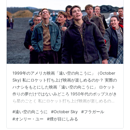
1999年のアメリカ映画「遠い空の向こうに」（October
Sky) 私にロケット打ち上げ映画が楽しめるのか？ 実際の
ハナシをもとにした映画「遠い空の向こうに」 ロケット
作りの夢だけではないみどころ 1950年代のポップスがき
ら星のごとく 私にロケット打ち上げ映画が楽しめるの
か？ 私は文系のなかの文系人間で、およそ理数系の科目
#
遠い空の向こうに
#
October Sky
#
フラガール
については、学生時代の授業は、ほぼ席に座っているだ
#
オンリー・ユー
#
煙が目にしみる
けで、何も理解できないうちに終わってしまった。だか
ら下記の高校生の、ロケット発射実験のニュースも燃料