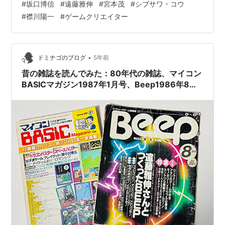
#
坂口博信
#
遠藤雅伸
#
宮本茂
#
シブサワ・コウ
みたいと思いませんか！？ って事で、ドラマや映画にな
#
襟川陽一
#
ゲームクリエイター
って欲しいGCをいくつか挙げてみたいと思います。 飯野
賢治（1970-2013）彼の人生は余りにもドラマティック
だった…。
•
ドミナゴのブログ
5年前
昔の雑誌を読んでみた：80年代の雑誌、マイコン
BASICマガジン1987年1月号、Beep1986年8月
号