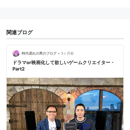
作品(一部)
ゼビウス
ドルアーガの塔
関連ブログ
イシターの復活
機動戦士Zガンダム・
ホットスクランブル
•
時代遅れの男のブログ
3ヶ月前
ファミリーサーキット
ドラマor映画化して欲しいゲームクリエイター・
ケルナグール
Part2
ウィザードリィ(ファミコン版)
いただきストリート
エアーズ
アドベンチャー
ＤＴ/ロード・オブ・ゲノム
他多数。