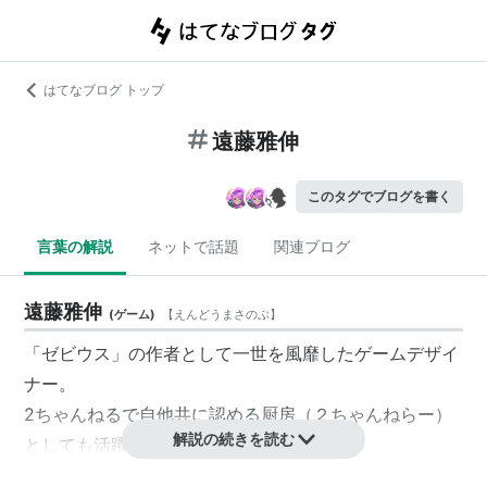
はてなブログ トップ
遠藤雅伸
このタグでブログを書く
言葉の解説
ネットで話題
関連ブログ
遠藤雅伸
(
ゲーム
)
【
えんどうまさのぶ
】
「ゼビウス」の作者として一世を風靡したゲームデザイ
ナー。
2ちゃんねるで自他共に認める厨房（２ちゃんねらー）
解説の続きを読む
としても活躍中。
（株）ゲームスタジオ代表。