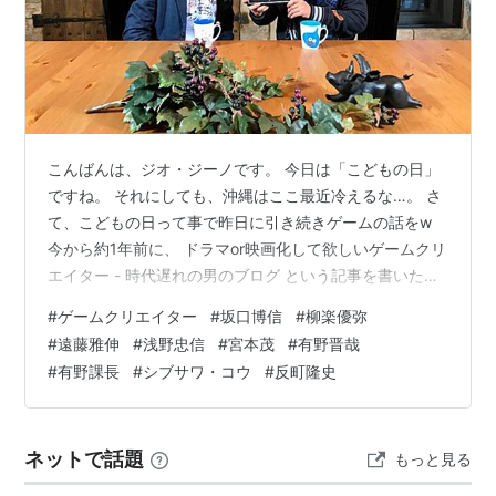
こんばんは、ジオ・ジーノです。 今日は「こどもの日」
ですね。 それにしても、沖縄はここ最近冷えるな…。 さ
て、こどもの日って事で昨日に引き続きゲームの話をw
今から約1年前に、 ドラマor映画化して欲しいゲームクリ
エイター - 時代遅れの男のブログ という記事を書いたの
ですが、今回はその第2弾です。 （左から）堀井雄二、
#
ゲームクリエイター
#
坂口博信
#
柳楽優弥
山田孝之（NHKのドラクエ特番より）※前回書いたけど、
#
遠藤雅伸
#
浅野忠信
#
宮本茂
#
有野晋哉
堀井さん役は山田くんに演って欲しい！
#
有野課長
#
シブサワ・コウ
#
反町隆史
ネットで話題
もっと見る