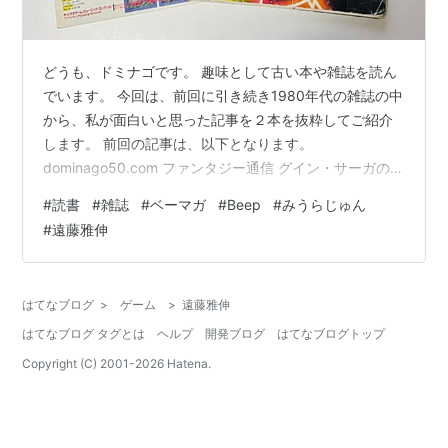
どうも、ドミナゴです。 趣味として古い本や雑誌を読ん
でいます。 今回は、前回に引き続き1980年代の雑誌の中
から、私が面白いと思った記事を２本を抜粋してご紹介
します。 前回の記事は、以下となります。
dominago50.com ファンタジー通信 グイン・サーガの世
界（手塚一郎） ミーハー対談 ところで、ファミコンはど
#
読書
#
雑誌
#
ベーマガ
#
Beep
#
みうらじゅん
うなるんだろう？ vs みうらじゅん ファンタジー通信 グ
#
遠藤雅伸
イン・サーガの世界（手塚一郎） まずは、「マイコン
BASICマガジン（ベーマガ）」の1987年1月号に掲載され
ていたファンタジー通信から、グイン・サーガの話題に
はてなブログ
>
ゲーム
>
遠藤雅伸
ついてです。 この記事は小説家でゲームライターでもあ
はてなブログ タグとは
ヘルプ
開発ブログ
はてなブログトップ
る手塚一郎…
Copyright (C) 2001-
2026
Hatena.