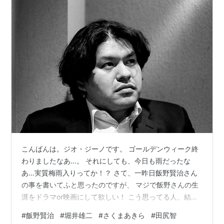
こんばんは。ジオ・ジーノです。 ゴールデンウィーク終
わりましたなあ…。 それにしても、今日も雨だったな
あ…実質梅雨入りってか！？ さて、一昨日飯野賢治さん
の事を書いてふと思ったのですが、 マジで飯野さんの生
涯をドラマor映画にして欲しい！ こう思ってる人、結構
多いのではないでしょうか？ いや、飯野さんだけじゃな
#
飯野賢治
#
堀井雄二
#
さくまあきら
#
田尻智
く、 いろんな名ゲームクリエイターのドラマや映画観て