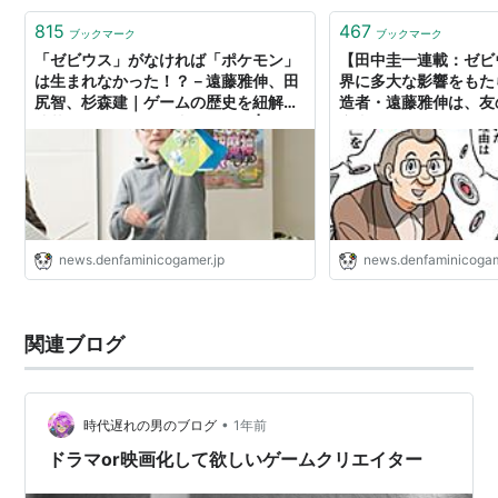
815
467
ブックマーク
ブックマーク
「ゼビウス」がなければ「ポケモン」
【田中圭一連載：ゼビ
は生まれなかった！？－遠藤雅伸、田
界に多大な影響をもた
尻智、杉森建｜ゲームの歴史を紐解く
造者・遠藤雅伸は、友
連載「ゲームの企画書」第一回 | 電フ
究者となった。すべて
ァミニコゲーマー
ムのために──【若ゲ
news.denfaminicogamer.jp
news.denfaminicogam
関連ブログ
•
時代遅れの男のブログ
1年前
ドラマor映画化して欲しいゲームクリエイター