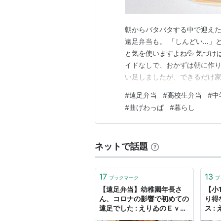
朝からバタバタする中で迎えた
遠足弁当も。 「しんどい…」
と気を使いますよね💦 気づ
イドなしで、おかずは朝に作り
い足しましたが、できるだけ家
けど、“遠足の日らしさ”を少
#
遠足弁当
#
高校生弁当
#
中
ストア) ・チーズ入り卵焼き 
#
曲げわっぱ
#
暮らし
ーク せっかくの遠足弁当なの
ネットで話題
17
13
ブックマーク
ブ
【遠足弁当】幼稚園年長さ
【小
ん、コロナの影響で初めての
り得
遠足でした : えりゐのＥｖｅ
ス 
Ｒｙ ｄｉａＲｙ Powered
ｉａＲ