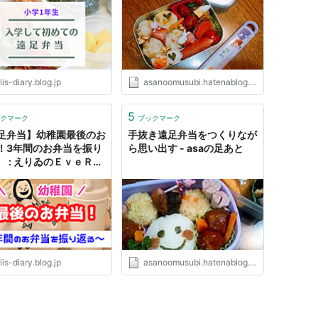
アブログ
iis-diary.blog.jp
asanoomusubi.hatenablog.com
5
クマーク
ブックマーク
足弁当】幼稚園最後のお
手抜き遠足弁当をつくりなが
！3年間のお弁当を振り
ら思い出す - asaの足あと
。 : えりゐのＥｖｅＲ
ｄｉａＲｙ
iis-diary.blog.jp
asanoomusubi.hatenablog.com