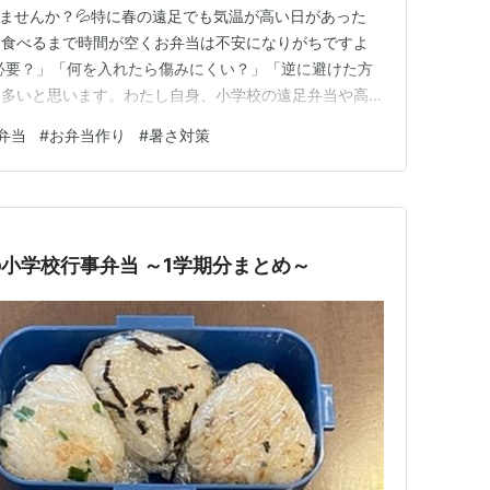
ませんか？💦特に春の遠足でも気温が高い日があった
、食べるまで時間が空くお弁当は不安になりがちですよ
必要？」「何を入れたら傷みにくい？」「逆に避けた方
も多いと思います。わたし自身、小学校の遠足弁当や高校
時期のお弁当対策をかなり意識してきました🍱この記事
弁当
#
お弁当作り
#
暑さ対策
ないようにする基本対策 夏の暑い日に避けたい傷みやすい
にくいおかず 保冷剤や凍らせ…
の小学校行事弁当 ～1学期分まとめ～