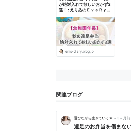
が絶対入れて欲しいおかず3
選！ : えりゐのＥｖｅＲｙ
ｄｉａＲｙ
eriis-diary.blog.jp
関連ブログ
•
選びながら生きていく☆
3ヶ月前
遠足のお弁当を傷まな