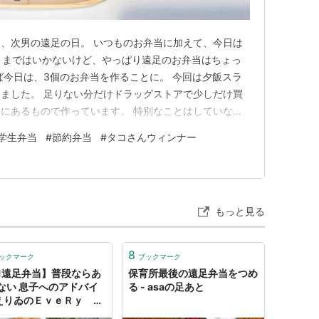
、次男の遠足の日。 いつものお弁当に加えて、今日は
とまではいかないけど、やっぱり遠足のお弁当はちょっ
けば今日は、3個のお弁当を作ることに。 今回は夕飯スラ
ました。 足りない分だけドラッグストアで少しだけ買
にあるもので作っています。 特別なことはしていない
しだけ意識したお弁当です。 ・チキンナゲット(ドラッグ
学生弁当
#
節約弁当
#
タコさんウィンナー
・タコさんウィンナー🐙 ・きゅうり入りちくわ ・鮭フレ
で、次男は鮭フ…
もっと見る
8
ックマーク
ブックマーク
1遠足弁当】普段ならあ
保育所最後の遠足弁当をつめ
ない 息子へのアドバイ
る - asaの足あと
: えりゐのＥｖｅＲｙ ｄ
ｙ Powered by ライ