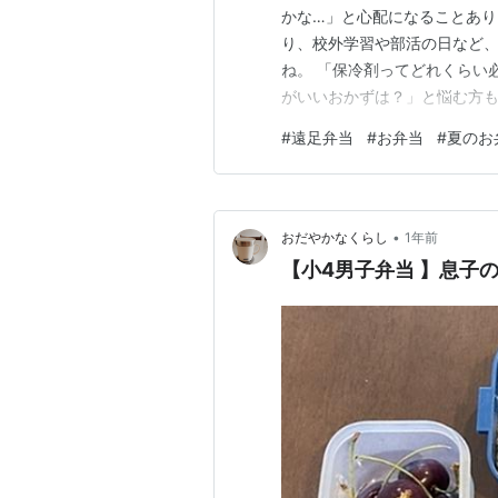
かな…」と心配になることあり
り、校外学習や部活の日など
ね。 「保冷剤ってどれくらい
がいいおかずは？」と悩む方
生の毎日弁当を作る中で、暑い
#
遠足弁当
#
お弁当
#
夏のお
では📝 遠足のお弁当を傷ま
おかず 遠足におすすめの傷み
•
おだやかなくらし
1年前
【小4男子弁当 】息子