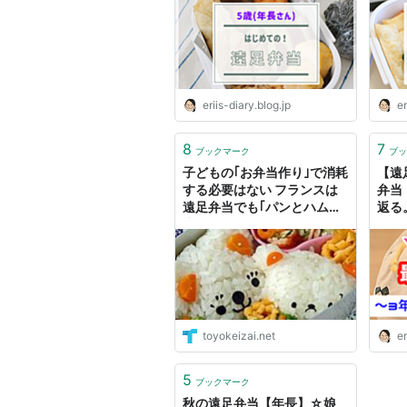
by ライブドアブログ
ブド
eriis-diary.blog.jp
er
8
7
ブックマーク
ブッ
子どもの｢お弁当作り｣で消耗
【遠
する必要はない フランスは
弁当
遠足弁当でも｢パンとハムで
返る
十分｣
ｙ 
toyokeizai.net
er
5
ブックマーク
秋の遠足弁当【年長】☆娘