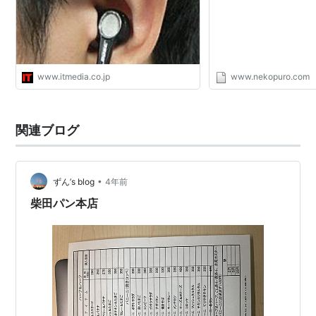
が意外と良いのかも。 
www.itmedia.co.jp
www.nekopuro.com
関連ブログ
•
ずん’s blog
4年前
柴田パン本店