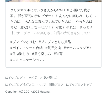
クリスマス🎄にサンタさんからSWITCHが届いた我が
家。 我が家初のテレビゲーム！ あんなに楽しみにしてい
たのに、 あんなに喜んでくれていたのに、 やったのは、
まだ一度だけ… なーぜだ！？ 何故？ それは、きっと☆
【アナログゲームの楽しさ、知育の大切さを知っている
から】 機械相手ではないので、コミュニケーション力も
#
ブンブンどりむ
#
ブンブンどりむ賞品
つく！ １２歳の長女は、この冬までテレビゲームなしで
#
ポイントシール台紙
#
賞品交換
#
ゲームスタジアム
育ち、アナログゲーム三昧の暮らし。おけげで、すっか
#
選ぶ楽しみ
#
届く楽しみ
#
知育
り世渡り上手♬ ５歳の次女も続いて頑張っていきましょ
#
コミュニケーション力
う。 長女が小学校４年生から始めたブンブンどりむ。
「全ての力は国語力から！」 その通り、長女はぐんっと
のびました。中学生になっ…
はてなブログ
>
未指定
>
選ぶ楽しみ
はてなブログ タグとは
ヘルプ
開発ブログ
はてなブログトップ
Copyright (C) 2001-
2026
Hatena.