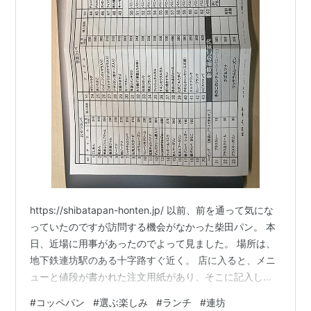
https://shibatapan-honten.jp/ 以前、前を通って気にな
っていたのですが訪問する機会がなかった柴田パン。 本
日、近場に用事があったのでよって見ました。 場所は、
地下鉄連坊駅のある十字路すぐ近く。 店に入ると、メニ
ューと値段が書かれた注文用紙があり、そこに記入し店
員さんに渡すシステム。注文を受けてから、店員さんが
#
コッペパン
#
選ぶ楽しみ
#
ランチ
#
連坊
目の前で調理（具を入れる）してくれます。 値段も１０