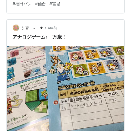
#
福田パン
#
仙台
#
宮城
０円台〜４００円程度と、コンビニやスーパーのパンと
比べるとやや高めかもですが、各業界で値上げが避けら
れないこのご時世、頑張ってるなという印象です。 しか
も、コッペパンひとつがそれなりのボリューム。具も端
•
知育 ～ ★
4年前
までみっ…
アナログゲーム♪ 万歳！