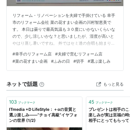
リフォーム・リノベーションを夫婦で手掛けている 幸手
市のリフォーム会社 菜の花すまい企画の川村智恵美で
す。 本日は曇りで最高気温も３０度にいかないくらいな
ので、少し涼しいかな？と思いましたが、湿度が高いと
やはり蒸し暑いですね。 外ではセミ達の合唱も始まり、
その声を聴くだけで「夏だな～」「暑いな～」と感じま
#
幸手のリフォーム店
#
夫婦で営むリフォーム店
す。 ↑ 駐車場でセミの抜け殻を発見！ さて、工事や打合
#
菜の花すまい企画
#
ふみの日
#
切手
#
選ぶ楽しみ
せの合間にこちらも作成を進めています。 お仕事をお世
話になったお客様に２か月に１度お送りしている「菜の
花すまい通信」 ↑ こちらは封筒。色んな表情のお家た
ネットで話題
もっと見る
ち。 そちらに貼る切手を選ぶのも楽しみの一つなのです
が、 今回の切手はこちらの「ふみ…
103
45
ブックマーク
ブックマーク
ITmedia +D LifeStyle：＋αの音質と
プレゼントは相手のこ
選ぶ楽しみ――“チョイ高級”イヤフォ
楽しみが実は至福の時
ンの世界 (1/2)
相手にとってもらって
いの金額などでプレッ