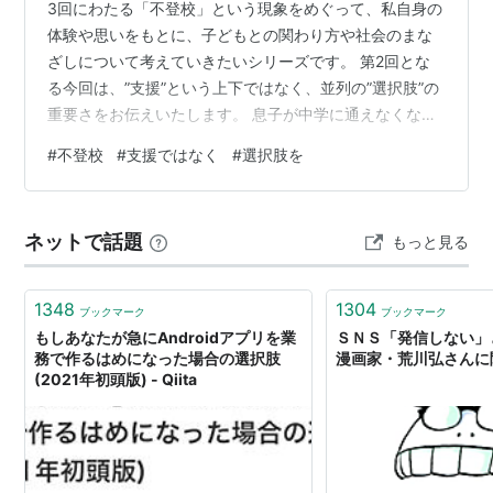
3回にわたる「不登校」という現象をめぐって、私自身の
体験や思いをもとに、子どもとの関わり方や社会のまな
ざしについて考えていきたいシリーズです。 第2回とな
る今回は、”支援”という上下ではなく、並列の”選択肢”の
重要さをお伝えいたします。 息子が中学に通えなくなっ
たとき、私は“次の一手”を探していました。 学校に行け
#
不登校
#
支援ではなく
#
選択肢を
ないなら——。まず勧められたのは、適応指導教室（適
応教室）でした。いわゆる「不登校支援」の場所です。
民間のフリースクールや通信制のサポート校も調べまし
ネットで話題
もっと見る
た。地元の個別塾も候補に入れました。 けれど、最終的
に息子が「行ってもいい」と言ったのは、私の職場でし
た。「家にいるより、そっちのほう…
1348
1304
ブックマーク
ブックマーク
もしあなたが急にAndroidアプリを業
ＳＮＳ「発信しない
務で作るはめになった場合の選択肢
漫画家・荒川弘さんに
(2021年初頭版) - Qiita