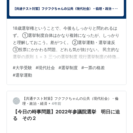
18歳選挙権ということで、今後もしっかりと問われるは
ず。 ①選挙制度自体はかなり複雑になったが、しっかり
と理解しておこう。差がつく。 ②選挙運動・選挙違反
③投票にかかわる問題、どれも気が抜けない。 民主的な
選挙の原則 １＋３ 三つの選挙制度 現行選挙制度の特徴
衆議院の選挙制度 ※比例代表の3本柱 参議院の選挙制度 ※
#
大学受験
#
現代社会
#
選挙制度
#
一票の格差
比例代表の3本柱 選挙制度の微調整 選挙運動に対する規
#
選挙運動
制 選挙制度をめぐる動向 立候補者に関する重要な制度や
法 一票の格差 空欄を全て表示/非表示にする 民主的な選
挙の原則 １＋３ ※「普通選挙」を求めて多くの人々が尽
【共通テスト対策】フクフクちゃんの公共（現代社会）・倫
力 さらに「①平等選挙・②直接選挙・③秘密選挙」も
•
理・政治・経済
4年前
実施 ※イ…
【今日の時事問題】2022年参議院選挙 明日に迫
る その２