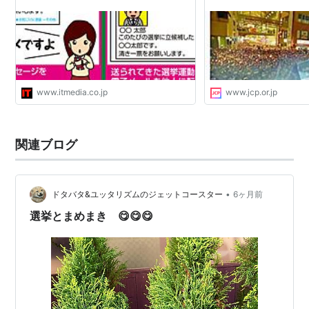
www.itmedia.co.jp
www.jcp.or.jp
関連ブログ
•
ドタバタ&ユッタリズムのジェットコースター
6ヶ月前
選挙とまめまき 😋😋😋