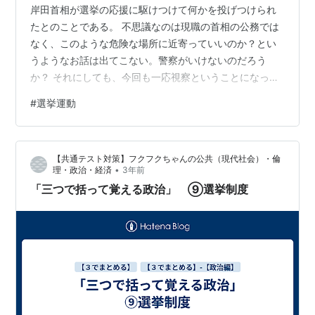
岸田首相が選挙の応援に駆けつけて何かを投げつけられ
たとのことである。 不思議なのは現職の首相の公務では
なく、このような危険な場所に近寄っていいのか？とい
うようなお話は出てこない。警察がいけないのだろう
か？ それにしても、今回も一応視察ということになって
いるのかもしれないが、首相という立場のひとが動けば
#
選挙運動
当然警察が警護してその分税金が使われる。もちろんい
つもついているSPもいるのだろうかがそれ以外は行く先
の警察なのだろう。暴論かもしれないが、警察が警護す
【共通テスト対策】フクフクちゃんの公共（現代社会）・倫
る範囲と、自民党が自腹で警護する範囲を分けてみては
•
理・政治・経済
3年前
どうだろう。選挙のために、何をするかは選挙活動の自
「三つで括って覚える政治」 ⑨選挙制度
由もあるから、首相が何をしようと止めることはで…