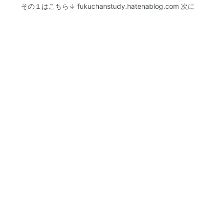
その１はこちら↓ fukuchanstudy.hatenablog.com 次に
「選挙運動」について。 候補者が立候補を届ける前に選
挙運動を展開するのは違法である。 選挙期間中の戸別訪
問は公職選挙法で禁止されている。 18歳選挙権は国政で
は2016年の参議院選挙から適用された。ただし、高校生
は選挙権はあるが選挙運動はできない。 選挙期間中の電
#
大学受験
#
現代社会
#
政治経済
#
時事問題
話での投票依頼は禁止されていない。 選挙運動のための
#
参議院選挙
#
公職選挙法
#
選挙運動
#
投票
文書図画の配布については制限はない。 候補者はフェイ
スブックや電子メールで投票をお願いすることができ
る。 有名人がSNSなどで自らの政治的見解を表明した