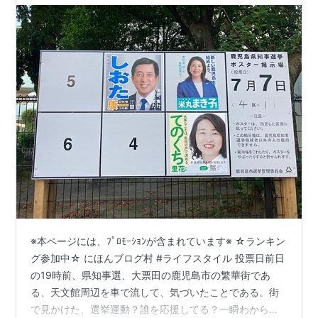
※本ページには、ﾌﾟﾛﾓｰｼｮﾝが含まれています※ ☆ランキン
グ参加中☆ にほんブログ村 #ライフスタイル 投票日前日
の19時前、県知事選、大票田の鹿児島市の繁華街であ
る、天文館周辺を車で流して、気づいたことである。街
で見かけた、選挙運動？誰を応援してる？一瞬わからな