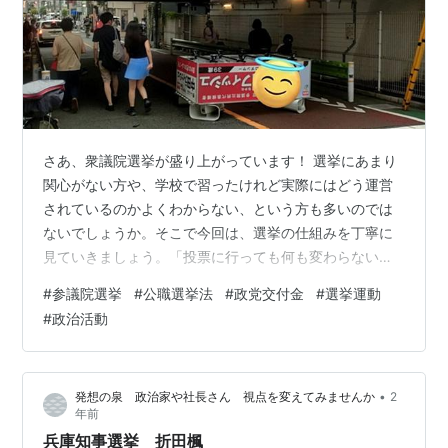
さあ、衆議院選挙が盛り上がっています！ 選挙にあまり
関心がない方や、学校で習ったけれど実際にはどう運営
されているのかよくわからない、という方も多いのでは
ないでしょうか。そこで今回は、選挙の仕組みを丁寧に
見ていきましょう。「投票に行っても何も変わらない」
と思っている方も、その考えが少し変わるかもしれませ
#
参議院選挙
#
公職選挙法
#
政党交付金
#
選挙運動
んよ。 議会の定数は覚えなくていい 日本には衆議院と参
#
政治活動
議院の2つの議会があります。これは日本国憲法第42条で
定められています。 第四十二条 国会は、衆議院及び参議
院の両議院でこれを構成する。 日本国憲法「第四章 国
•
発想の泉 政治家や社長さん 視点を変えてみませんか
2
会」 一方、各議院の定数は憲法ではなく「公職選挙法」
年前
によって定められています。現在（…
兵庫知事選挙 折田楓