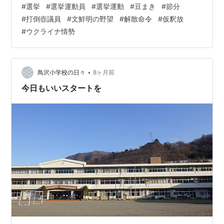
#
選挙
#
選挙運動員
#
選挙運動
#
豆まき
#
節分
は背中が冷えました🥶 職場の知り合いに会うかな🙄と思
#
打倒壺議員
#
文鮮明の野望
#
解散命令
#
仮釈放
ったけど、 立たされた場所は 改札口から長年通った方向
#
ウクライナ情勢
とは数歩離れた逆方向😅 誰にも会わなかったです😅 会え
ば知り合いのよしみで受け取ってもらえるかとか 考えた
りは少しはしましたが😅 彼の他の友人も駆けつけてきて
…
•
鳥沢小学校の日々
8ヶ月前
今日もいいスタートを