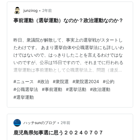
•
junzirog
2年前
事前運動（選挙運動）なのか？政治運動なのか？
昨日、衆議院が解散して、事実上の選挙戦がスタートし
たわけです。 あまり選挙自体や公職選挙法にも詳しいわ
けではないので、はっきりしたことを言えるわけではな
いのですが、公示は15日ですので、それまでに行われる
選挙運動は事前運動として公職選挙法上、問題（違反）
なはずですが…。 今日、午前中に駅前に出るまでに途中
#
ニュース
#
政治
#
衆院選
#
衆院選2024
#
公約
にある某店舗前で維新の衆議院議員が街宣をやっていた
#
公職選挙法
#
事前運動
#
選挙活動
#
政治運動
んですね。 「来週、公示される選挙に…」云々、配って
#
選挙運動
いるチラシには対抗するであろう自民党の候補者の個人
名を出してネガティブキャンペーン。 「いいのか？」 と
思いつつ、家に帰ってテレビでニュースを見れば、立憲
民主党の野田代表が神奈川県で演説をやっ…
•
ハッチsunのブログ
2年前
鹿児島県知事選に思う２０２４０７０７