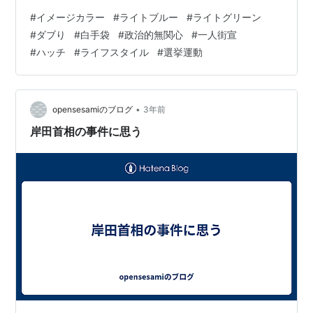
い、候補者名を前面、全面的にしないやり方なんだろ
#
イメージカラー
#
ライトブルー
#
ライトグリーン
う、それのメリットは、色で、候補者を判別する感じを
#
ダブり
#
白手袋
#
政治的無関心
#
一人街宣
出して、カラーイメージ効果？を故意にねらっているの
#
ハッチ
#
ライフスタイル
#
選挙運動
だろうか？！それ とも、同時進行された都知事選でも見
られた、「一人街宣」の一種なのだろうか？ 前回シリー
ズリンク hatch51.com しおた現知事は青色のようだ。自
分も無関心が強く…
•
opensesamiのブログ
3年前
岸田首相の事件に思う