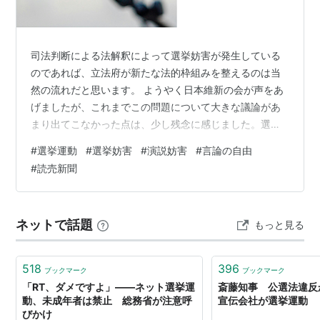
司法判断による法解釈によって選挙妨害が発生している
のであれば、立法府が新たな法的枠組みを整えるのは当
然の流れだと思います。 ようやく日本維新の会が声をあ
げましたが、これまでこの問題について大きな議論があ
まり出てこなかった点は、少し残念に感じました。選挙
運動に限らず、政治的な演説を大声で妨害する行為は、
#
選挙運動
#
選挙妨害
#
演説妨害
#
言論の自由
単純に「表現の自由」として片付けられるものではない
#
読売新聞
でしょう。 聴衆にも演説を聞く権利があるはずです。も
ちろん、公職選挙法の「選挙の自由妨害罪」をどこまで
厳格に規定するかについては、慎重な議論が必要だと思
ネットで話題
もっと見る
います。 ただ少なくとも、大声による妨害や威迫行為に
よって演説そのものが成立しなくなるような状況…
518
396
ブックマーク
ブックマーク
「RT、ダメですよ」――ネット選挙運
斎藤知事 公選法違
動、未成年者は禁止 総務省が注意呼
宣伝会社が選挙運動
びかけ