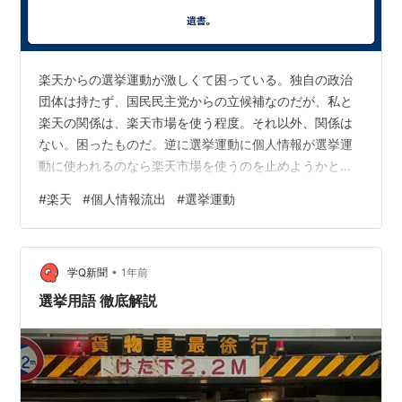
楽天からの選挙運動が激しくて困っている。独自の政治
団体は持たず、国民民主党からの立候補なのだが、私と
楽天の関係は、楽天市場を使う程度。それ以外、関係は
ない。困ったものだ。逆に選挙運動に個人情報が選挙運
動に使われるのなら楽天市場を使うのを止めようかと思
う。 ランキングサイトに参加しております。バナーをク
#
楽天
#
個人情報流出
#
選挙運動
リックしていただけると投票されます。
•
学Q新聞
1年前
選挙用語 徹底解説