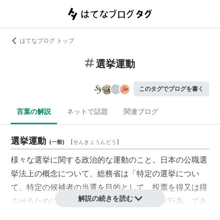
はてなブログ トップ
選挙運動
このタグでブログを書く
言葉の解説
ネットで話題
関連ブログ
選挙運動
(
一般
)
【
せんきょうんどう
】
様々な選挙に関する政治的な運動のこと。日本の公職選
挙法上の概念について、総務省は「特定の選挙につい
て、特定の候補者の当選を目的として、投票を得又は得
解説の続きを読む
させるために直接又は間接に必要かつ有利な行為」であ
るとの見解を示している。