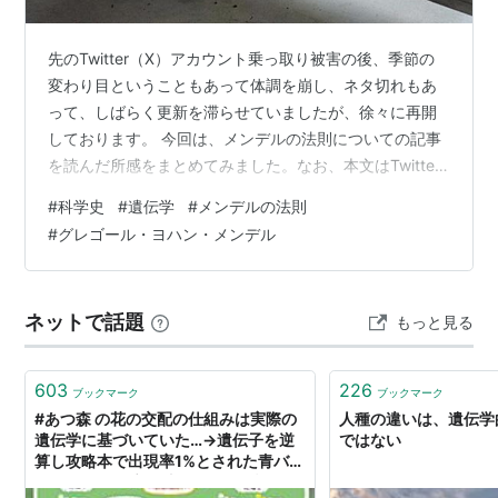
先のTwitter（X）アカウント乗っ取り被害の後、季節の
変わり目ということもあって体調を崩し、ネタ切れもあ
って、しばらく更新を滞らせていましたが、徐々に再開
しております。 今回は、メンデルの法則についての記事
を読んだ所感をまとめてみました。なお、本文はTwitter
からの転載です。 メンデルの法則と発見者メンデルにつ
#
科学史
#
遺伝学
#
メンデルの法則
いて 「メンデルの法則」というものがある。「遺伝学の
#
グレゴール・ヨハン・メンデル
父」と呼ばれる修道士・植物学者のグレゴール・ヨハ
ン・メンデルが発見したものである。 メンデルはウィー
ン大学で科学や数学を学び、父の農園で働いた経験か
ネットで話題
もっと見る
ら、修道院の菜園管理を任されていた。ブレノの聖トマ
ス修道院で暮らしていた1856…
603
226
ブックマーク
ブックマーク
#あつ森 の花の交配の仕組みは実際の
人種の違いは、遺伝学
遺伝学に基づいていた…→遺伝子を逆
ではない
算し攻略本で出現率1%とされた青バラ
を25%にする交配法を発見した話