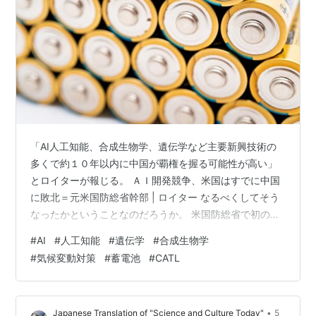
「AI人工知能、合成生物学、遺伝学など主要新興技術の
多くで約１０年以内に中国が覇権を握る可能性が高い」
とロイターが報じる。 ＡＩ開発競争、米国はすでに中国
に敗北＝元米国防総省幹部 | ロイター なるべくしてそう
なったかということなのだろうか。 米国防総省で初の最
高ソフトウェア責任者を務めたニコラス・シャラン氏
#
AI
#
人工知能
#
遺伝学
#
合成生物学
は、人工知能（ＡＩ）開発競争で米国はすでに中国に敗
#
気候変動対策
#
蓄電池
#
CATL
れたと指摘し、中国は新興サイバー技術が発展してお
り、世界の覇権を握るとの見方を示した。 （出所：ロイ
ター） 米国が、倫理を巡る議論でAI開発が遅れた一方
•
Japanese Translation of "Science and Culture Today"
5
で、中国企業は倫理問題に配慮せずAIに「巨額の投資」