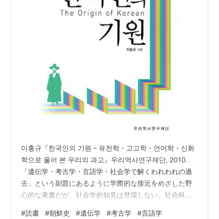
이홍규『한국인의 기원 – 유전학・고고학・언어학・신화
학으로 풀어 본 우리의 과고』우리역사연구재단, 2010.
「遺伝学・考古学・言語学・社会学で解くわれわれの過
去」という副題にあるように学際的な接近をめざした野
心的な著書だが、社会学的知見は登場しない。社会科学
では最後の方に体質人類学が登場するだけで、どうも社
#
読書
#
朝鮮史
#
遺伝学
#
考古学
#
言語学
会学と社会科学の区別がついていないらしい。著者の이