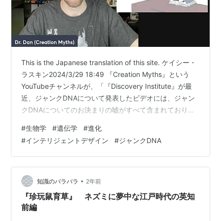
This is the Japanese translation of this site. ケイシー・
ラスキン2024/3/29 18:49 『Creation Myths』という
YouTubeチャンネルが、「『Discovery Institute』が最
近、ジャンクDNAについて発表したビデオには、ジャン
クDNAについてのお決まりの嘘がすべて含まれており、
さらに、視聴者に自分たちは誠実なのだと思わせるため
#
生物学
#
遺伝学
#
進化
のトリックもいくつかあります。私たちはそれについて
#
インテリジェントデザイン
#
ジャンクDNA
話すつもりです」と主張する新しい提供物を発表しまし
た。これは私たちの新しい『Long Story Short』の動画
に関連しています。
•
知識のバラバラ
2年前
『珍玩鼠育草』 ネズミに夢中な江戸時代の英知
前編