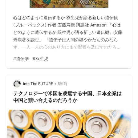
心はどのように遺伝するか 双生児が語る新しい遺伝観
(ブルーバックス) 作者:安藤寿康 講談社 Amazon 『心は
どのように遺伝するか 双生児が語る新しい遺伝観』安藤
寿康著を読む。 「遺伝子は人間の姿やかたちのみなら
ず、一人一人の心のあり方にまで影響を及ぼすのだろう
か」。本書は、思わず、考え込んでしまうような命題を
#
遺伝学
#
双生児
考察したものである。作者は、人間行動遺伝学の見地か
ら認知能力とパーソナリティの発達に及ぼす遺伝と環境
の影響に関して、双生児研究から追究している。 村上春
•
樹の小説のような話なのだが、かつて、双生児の女の子
Into The FUTURE
5年前
と短い間だが、つきあっていた。彼女は一卵性双生児の
テクノロジーで米国を凌駕する中国、日本企業は
姉の方だったと記憶している。あ…
中国と競い合えるのだろうか