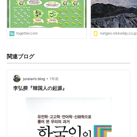
togetter.com
natgeo.nikkeibp.co.jp
関連ブログ
•
juraian’s blog
1年前
李弘揆『韓国人の起源』