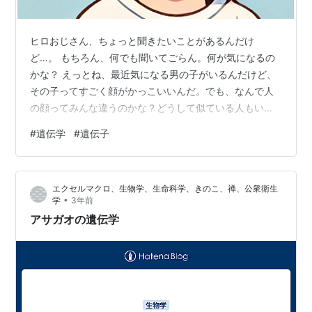
ヒロおじさん、ちょっと聞きたいことがあるんだけ
ど…。 もちろん、何でも聞いてごらん。何が気になるの
かな？ えっとね、最近気になる男の子がいるんだけど、
その子ってすごく顔がかっこいいんだ。でも、なんで人
の顔ってみんな違うのかな？どうして似ている人もいれ
ば、全然違う人もいるの？ なるほど、面白い質問だね！
#
遺伝学
#
遺伝子
人の顔がみんな違う理由は、遺伝子と環境の影響が関係
しているんだよ。 遺伝子って、お父さんとお母さんから
もらうものだよね？ そうそう、遺伝子はお父さんとお母
エクセルマクロ、生物学、生命科学、きのこ、禅、公衆衛生
さんからもらう設計図みたいなものなんだ。顔の形や目
•
学
3年前
の色、髪の質感なんかは全部この遺伝子で決まるんだ
アサガオの遺伝学
よ。でも、設計図があっても、それが全く同じ顔を…