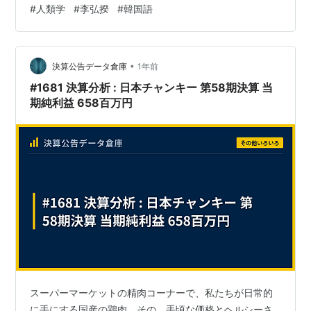
#
人類学
#
李弘揆
#
韓国語
홍규（李弘揆）は出版時にソウル大学校名誉教授兼乙支
大学校碩座教授だが、遺伝学者ではなく内分泌内科が専
門らしい。 第１章「人類の多地域起源説と考古学の
話」、第２章「現生人類の登場と後期旧石器文化」、第
•
決算公告データ倉庫
1年前
３章「人類のアフリカ起源説と遺伝…
#1681 決算分析 : 日本チャンキー 第58期決算 当
期純利益 658百万円
スーパーマーケットの精肉コーナーで、私たちが日常的
に手にする国産の鶏肉。その、手頃な価格とヘルシーさ