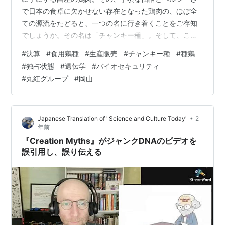
で日本の食卓に欠かせない存在となった鶏肉の、ほぼ全
ての源流をたどると、一つの名に行き着くことをご存知
でしょうか。その名は「チャンキー種」。そして、この
「チャンキー種」の種鶏（鶏の親）を、日本国内で90%
#
決算
#
食用鶏種
#
生産販売
#
チャンキー種
#
種鶏
以上という圧倒的なシェアで供給しているのが、今回分
#
独占状態
#
遺伝学
#
バイオセキュリティ
析する「株式会社日本チャンキー」です。 大手総合商
#
丸紅グループ
#
岡山
社・丸紅グループの一員として、岡山の地から、日本の
鶏肉生産のまさに”源”を支える同社。その事業は、単なる
養鶏にとどまらず、英国の育種会社との強固な連携のも
•
Japanese Translation of "Science and Culture Today"
2
と、最新の遺伝学と徹底したバイオセキュリティ…
年前
『Creation Myths』がジャンクDNAのビデオを
誤引用し、誤り伝える