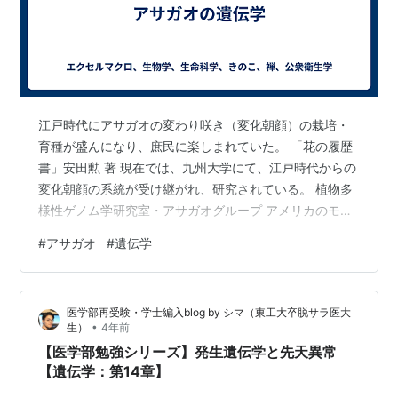
江戸時代にアサガオの変わり咲き（変化朝顔）の栽培・
育種が盛んになり、庶民に楽しまれていた。 「花の履歴
書」安田勲 著 現在では、九州大学にて、江戸時代からの
変化朝顔の系統が受け継がれ、研究されている。 植物多
様性ゲノム学研究室・アサガオグループ アメリカのモー
ガン博士の研究室で、ショウジョウバエの遺伝学を学ん
#
アサガオ
#
遺伝学
だ今井喜孝先生は、帰国後、アサガオの遺伝学研究を開
始する。 今井先生は、研究に対する姿勢として、次のよ
うな言葉を残されている。 「自分はまず10歩前進する。
医学部再受験・学士編入blog by シマ（東工大卒脱サラ医大
たとえ後に9歩退くことがあろうとも、最初から1歩だけ
•
生）
4年前
踏み出したよりは進歩があると思う。」 「近代日本生物
【医学部勉強シリーズ】発生遺伝学と先天異常
学者小伝」p488
【遺伝学：第14章】