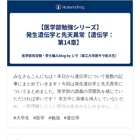
みなさんこんにちは！本日から遺伝学について複数の記
事にまとめていきます！今回は発生遺伝学と先天異常に
ついてまとめました。医学部の講義の雰囲気を感じてい
ただければ幸いです！ 本文中に画像を挿入していないた
め、一部理解しにくい部分があるかもしれません。ご了
承ください。 <目次> 異常形態学、先天性異常、人の胚
#
大学生
#
医学
#
勉強
#
遺伝学
発生(教科書を中心として) 医学における発生生物学 発生
生物学用語、モデル動物の発生 発生運命、特定化、運命
決定(レジュメにない内容) HOX遺伝子の機能と構成(ショ