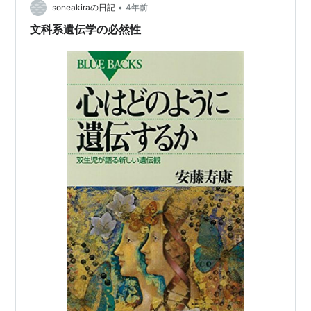
•
ウジョウバエの体節から発見された) HOXD13遺伝子変異
soneakiraの日記
4年前
モデル動物からヒト疾患へ(hedgehog遺伝子の発現とそ
文科系遺伝学の必然性
の発展を例…