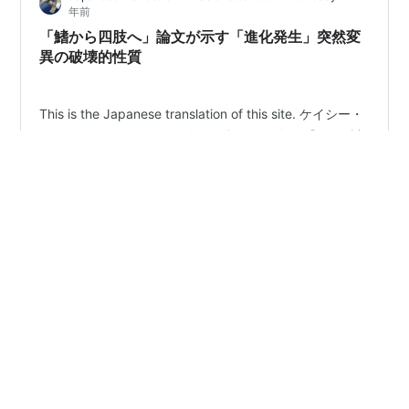
年前
を行ない、そして、政府への協力を義務…
「鰭から四肢へ」論文が示す「進化発生」突然変
異の破壊的性質
This is the Japanese translation of this site. ケイシー・
ラスキン2021/6/4 17:14 昨日、私は2021年の『Cell』誌
の論文、「Latent developmental potential to form
limb-like skeletal structures in zebrafish」に対する批評
を投稿しました。それは、BioLogosに寄せられた
「Return of the God Hypothesis」の書評に対するブライ
#
突然変異
#
遺伝子
#
ホモ接合体
#
進化発生学
アン・ミラーと私の回答 (こちら、こちら、こちら、こち
#
遺伝学
ら) という文脈でのことでした。この研究は、発生遺…
•
kokunanndaha’s diary
5年前
遺伝学的な世襲の問題点