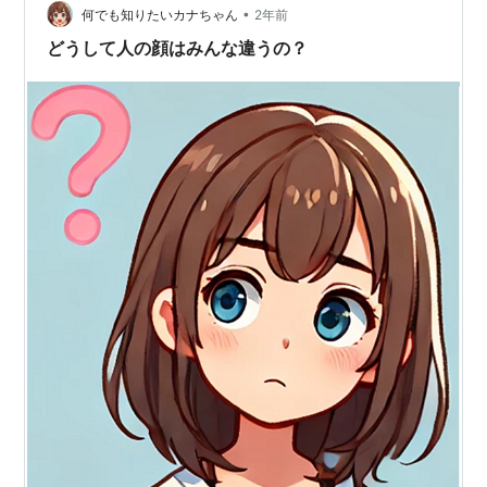
•
うものなのか。 有名なのはメンデルの実験です。メンデ
何でも知りたいカナちゃん
2年前
ルは修道士だったのですが教会の庭でエンドウ豆を育て
どうして人の顔はみんな違うの？
ていました。その際にある法則に気づきま…