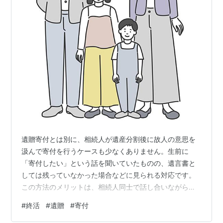
遺贈寄付とは別に、相続人が遺産分割後に故人の意思を
汲んで寄付を行うケースも少なくありません。生前に
「寄付したい」という話を聞いていたものの、遺言書と
しては残っていなかった場合などに見られる対応です。
この方法のメリットは、相続人同士で話し合いながら柔
軟に寄付の内容を決められる点にあります。一方で、あ
#
終活
#
遺贈
#
寄付
くまで相続人の意思に委ねられるため、全員の合意が得
られなければ実現しないという側面もあります。 また、