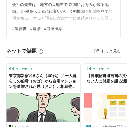
会社の先輩は、地方の大地主で 新聞にお悔みが載る地
域。 訃報を伝えるには良いが、金融機関も新聞を見て訃
報を知る。 すると預金口座はすぐに凍結されるって話を
していた。 まぁウチが住む南関東エリアは希薄な人間関
#
遺言書
#
遺贈
#
口座凍結
係の地域ゆえ、 預貯金が凍結する事は無かったが、 本人
がいないと解約できない窓口タイプの金融商品は仕方な
い。 私が「父が亡くなった」と言ったら即座に口座は凍
ネットで話題
もっと見る
結され、 これ以来、父の口座からお金を引き出す事が出
来なくなる。 ズルするつもりはないが、役所や金融機関
で、 安易にボケたとか、死んだ…
44
18
ブックマーク
ブックマーク
東京都新宿区Aさん（40代）／一人暮
【自筆証書遺言書の文
らしの伯母（おば）から自宅マンショ
ない人に財産を譲る遺
ンを遺贈された甥（おい）。相続物件
の売却の大変さとは？ - 【SUUMO】
住まいの売却ガイド
suumo.jp
highaspirations712.c