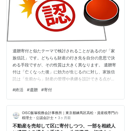
遺贈寄付と似たテーマで検討されることがあるのが「家
族信託」です。どちらも財産の行き先を自分の意思で決
める手段ですが、その性質は大きく異なります。 遺贈寄
付は「亡くなった後」に効力が生じるのに対し、家族信
託は「生前から」財産の管理や承継を設計できる点が特
徴です。例えば、認知症対策として財産管理を任せつ
#
終活
#
遺贈
#
寄付
つ、最終的に残った財産を特定の団体へ寄付するという
流れを組むことも可能です。 一方で、遺贈寄付は比較的
シンプルに意思を実現できる方法であり、特に財産の使
OISC飯塚税務会計事務所｜東京都練馬区高松・資産税専門の
い道を明確にしたい場合には有効です。家族信託は柔軟
•
税理士・公認会計士
3ヶ月前
性が高い反面、設計が複雑になりやすく、専門的な検討
不動産を売却して区に寄付しつつ、一部を相続人
が不可欠となります。 実務上は、どちらか一方を選…