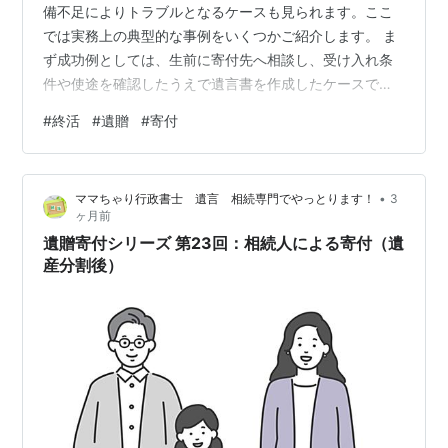
備不足によりトラブルとなるケースも見られます。ここ
では実務上の典型的な事例をいくつかご紹介します。 ま
ず成功例としては、生前に寄付先へ相談し、受け入れ条
件や使途を確認したうえで遺言書を作成したケースで
す。遺言執行者も専門家が指定されていたため、相続発
#
終活
#
遺贈
#
寄付
生後もスムーズに手続きが進み、寄付者の意思が確実に
実現されました。 一方でトラブル事例としては、不動産
を特定の団体へ遺贈するとしたものの、団体側が管理負
•
ママちゃり行政書士 遺言 相続専門でやっとります！
3
担を理由に受領を辞退したケースがあります。この結
ヶ月前
果、遺言の解釈や財産の帰属を巡って相続人間で協議が
遺贈寄付シリーズ 第23回：相続人による寄付（遺
必要となり、手続きが長期化しました。 また、団体名…
産分割後）