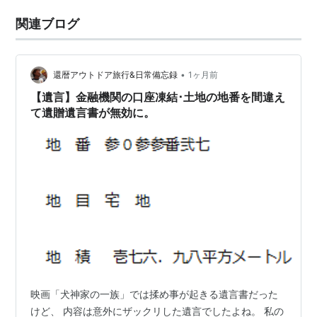
関連ブログ
•
還暦アウトドア旅行&日常備忘録
1ヶ月前
【遺言】金融機関の口座凍結･土地の地番を間違え
て遺贈遺言書が無効に。
映画「犬神家の一族」では揉め事が起きる遺言書だった
けど、 内容は意外にザックリした遺言でしたよね。 私の