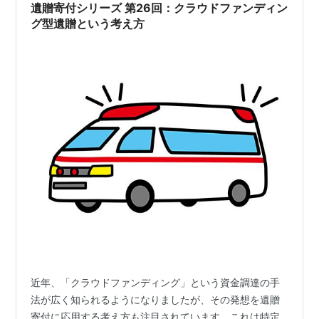
遺贈寄付シリーズ 第26回：クラウドファンディン
構築することができます。 遺贈寄付は単体で考え…
グ型遺贈という考え方
近年、「クラウドファンディング」という資金調達の手
法が広く知られるようになりましたが、その発想を遺贈
寄付に応用する考え方も注目されています。これは特定