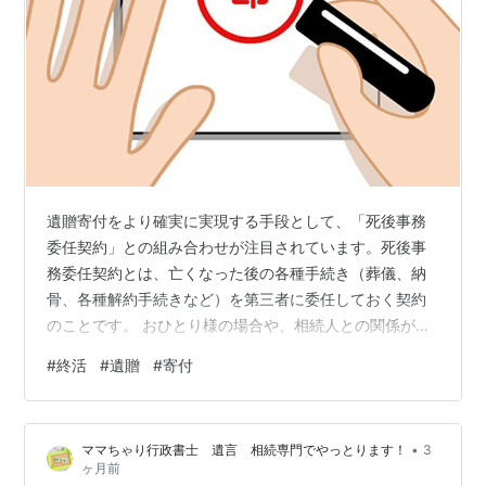
遺贈寄付をより確実に実現する手段として、「死後事務
委任契約」との組み合わせが注目されています。死後事
務委任契約とは、亡くなった後の各種手続き（葬儀、納
骨、各種解約手続きなど）を第三者に委任しておく契約
のことです。 おひとり様の場合や、相続人との関係が希
薄な場合には、遺言だけでは実務が円滑に進まないこと
#
終活
#
遺贈
#
寄付
があります。そこで、死後事務委任契約により信頼でき
る受任者を定めておくことで、遺言執行者と連携しなが
ら寄付の実現までスムーズに進めることが可能となりま
•
ママちゃり行政書士 遺言 相続専門でやっとります！
3
す。 また、「葬儀後に残った財産を寄付に回す」といっ
ヶ月前
た設計も可能であり、全体として一貫した終活プランを