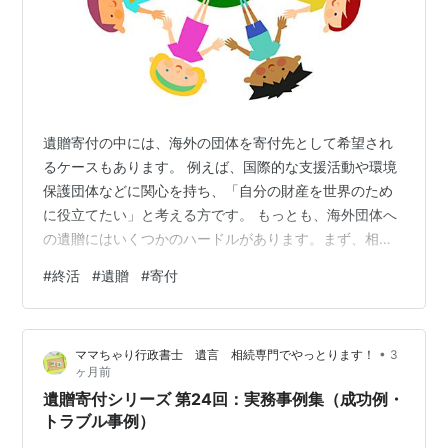
遺贈寄付の中には、海外の団体を寄付先として希望され
るケースもあります。 例えば、国際的な支援活動や環境
保護団体などに関心を持ち、「自分の財産を世界のため
に役立てたい」と考える方です。 もっとも、海外団体へ
の遺贈にはいくつかのハードルがあります。まず、相手
方が日本からの遺贈を受け入れる体制を整えているかど
#
終活
#
遺贈
#
寄付
うかの確認が必要です。また、送金手続きや為替の問
題、言語の違いによる意思疎通の難しさも無視できませ
ん。 さらに税務面でも注意が必要です。国内の公益法人
•
ママちゃり行政書士 遺言 相続専門でやっとります！
3
とは異なり、相続税の非課税措置が適用されない場合が
ヶ月前
多く、結果として税負担が大きくなる可能性がありま
遺贈寄付シリーズ 第24回：実務事例集（成功例・
す。 そのため、海外団体への寄付を検討する場合に…
トラブル事例）