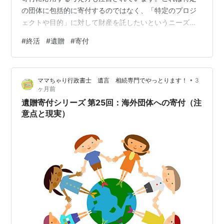
の団体に包括的に寄付するのではなく、「特定のプロジ
ェクトや目的」に対して財産を託したいというニーズに
応えるものです。 例えば、「地域の図書館整備に役立て
#
終活
#
遺贈
#
寄付
てほしい」「特定の医療研究に使ってほしい」といっ
た、より具体的なテーマに基づく寄付がこれにあたりま
す。従来の遺贈寄付よりも、寄付者の意思が明確に反映
•
ママちゃり行政書士 遺言 相続専門でやっとります！
3
されやすい点が特徴です。 一方で、プロジェクトが将来
ヶ月前
も存在しているか、実際に実行可能かといった不確実性
遺贈寄付シリーズ 第25回：海外団体への寄付（注
も伴います。また、条件が細かすぎると受け入れが難…
意点と現実）