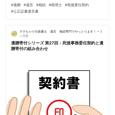
（遺言執行者）が行う手続き ① 遺言執行（不動産売
#
遺贈
#
遺言
#
相続
#
税理士
#
死後委任契約
却） ② 税金・費用の支払い ③ 相続人に遺贈額を交付
#
公正証書遺言書
④ 残額を区へ寄付 ⑤ 相続税申告・所得税申告 まとめ
ランキング参加中遺産相続問題 ランキング参加中士業 ラ
ンキング参加中会計士 「自分の不動産を死後に区へ寄付
•
ママちゃり行政書士 遺言 相続専門でやっとります！
3
したい」「相続人にも一部だけ渡したい」 こうした相談
ヶ月前
は近年増えてい…
遺贈寄付シリーズ 第27回：死後事務委任契約と遺
贈寄付の組み合わせ