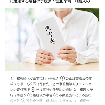
に遺贈する場合の手続き 〜生前準備・相続人の手
続き・税理士が行う実務を３つに分けて解説〜
１、被相続人が生前に行う手続き ① 公正証書遺言の作
成（必須） ② 区（寄付先）との事前相談 ③ マンショ
ンの資料整理 ④ 死後事務委任契約の締結 ２、相続人が
行う手続き ① 相続税の申告 ② 不動産売却による所得
税申告 ③ 寄付金控除（所得税）を使える ３、税理士