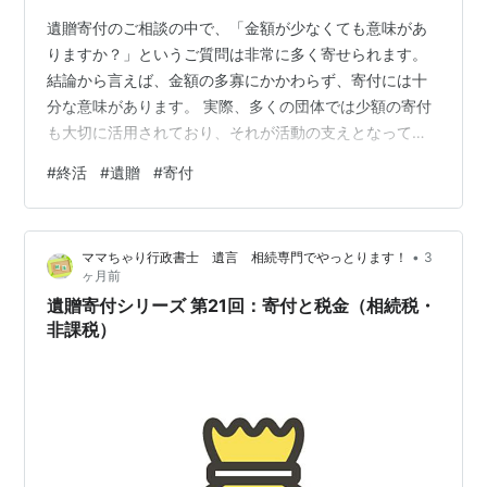
遺贈寄付のご相談の中で、「金額が少なくても意味があ
りますか？」というご質問は非常に多く寄せられます。
結論から言えば、金額の多寡にかかわらず、寄付には十
分な意味があります。 実際、多くの団体では少額の寄付
も大切に活用されており、それが活動の支えとなってい
ます。また、遺贈寄付は単なる資金提供ではなく、「自
#
終活
#
遺贈
#
寄付
分の想いをどこに託すか」という意思表示の側面も大き
いものです。その意味では、金額よりも内容や目的の方
が重視される場面も少なくありません。 一方で、実務的
•
ママちゃり行政書士 遺言 相続専門でやっとります！
3
な観点からは、あまりに少額の場合、手続き費用や事務
ヶ月前
負担とのバランスを考慮する必要があるケースもありま
遺贈寄付シリーズ 第21回：寄付と税金（相続税・
す。そのため、無理のない範囲で設定することが大…
非課税）