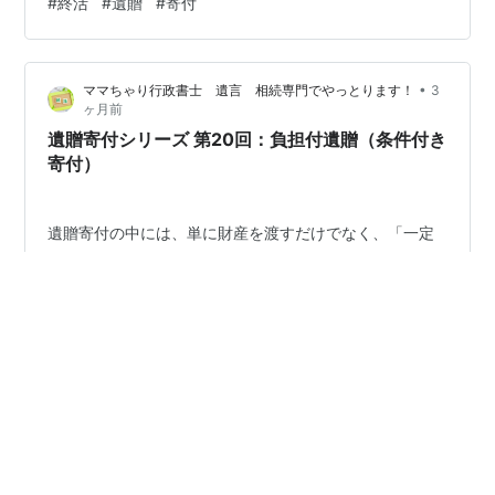
#
終活
#
遺贈
#
寄付
るわけではありません。対象となる法人には一定の要件
があり、事前に確認しておくことが重要です。また、不
動産などを寄付する場合には、譲渡所得税が問題となる
•
ママちゃり行政書士 遺言 相続専門でやっとります！
3
ケースもあり、思わぬ税負担が生じる可能性もありま
ヶ月前
す。 さらに、相続人が遺産分割後に寄付を行う場合に
遺贈寄付シリーズ 第20回：負担付遺贈（条件付き
は、税務上の取扱いが異なる点にも注意が必要です。
寄付）
寄…