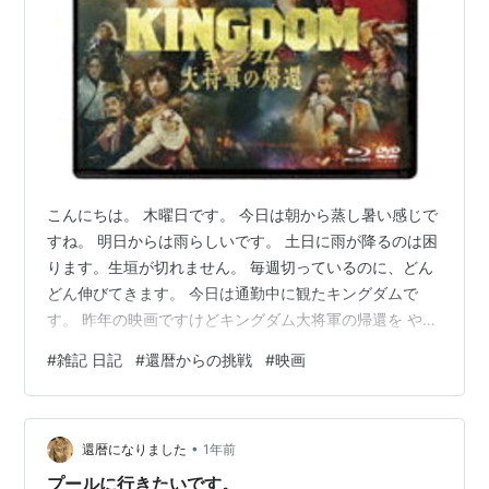
こんにちは。 木曜日です。 今日は朝から蒸し暑い感じで
すね。 明日からは雨らしいです。 土日に雨が降るのは困
ります。生垣が切れません。 毎週切っているのに、どん
どん伸びてきます。 今日は通勤中に観たキングダムで
す。 昨年の映画ですけどキングダム大将軍の帰還を やっ
と観ました。 キングダム映画は毎回DVDで観ています。
#
雑記 日記
#
還暦からの挑戦
#
映画
通勤中に少しずつ観ていましたが、面白かったです。 大
沢たかおさん演じる王騎の話でしたけど、 吉川晃司さ
ん、小栗旬さん、要潤さん等々 たくさんの俳優さんも出
•
ていて見どころ満載です。 映画はコロナ前は良く行って
還暦になりました
1年前
いましたが、 コロナ禍、コロナ後にはほぼ行かなくなり
プールに行きたいです。