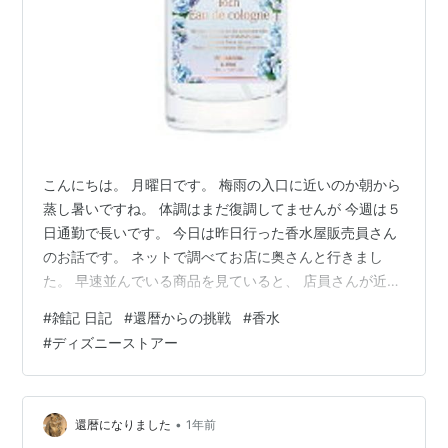
こんにちは。 月曜日です。 梅雨の入口に近いのか朝から
蒸し暑いですね。 体調はまだ復調してませんが 今週は５
日通勤で長いです。 今日は昨日行った香水屋販売員さん
のお話です。 ネットで調べてお店に奥さんと行きまし
た。 早速並んでいる商品を見ていると、 店員さんが近づ
いてきて、 どんな香水をお探しですか？ どんな香りが好
#
雑記 日記
#
還暦からの挑戦
#
香水
きですか？ このお店に来たのはどうして？ 以前お使いの
#
ディズニーストアー
香水は？ と矢継ぎ早の質問です。 奥さんは嫌がって、無
言。 私は以前使用の香水を伝えると、 パッドですぐに分
析し、 店のよく似た商品を教えてくれましたが、 生憎、
昨日からの風邪気味で匂いが よく分かりません。。。 と
•
還暦になりました
1年前