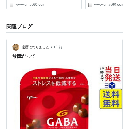
2.7 Expressions 2.8 Lexical analysis 2.9
Fusion360 覚書 Fusio
www.cmas60.com
www.cmas60.com
Receipts: Lexeme parsers and Reserved
ラリー 開始しました Hask
words Write Yourself a ...
除 Haskell リターンズ 今..
関連ブログ
•
還暦になりました
1年前
故障だって