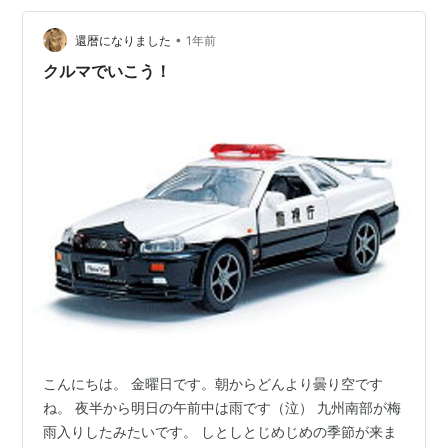
も聴いているｊｕｊｕさん、ユーミンさん、 土岐麻子さ
んとはまた違うテイストですね。 往年の歌姫は何人居て
•
還暦になりました
1年前
も良いですね。 …
クルマでいこう！
こんにちは。 金曜日です。朝からどんより曇り空です
ね。 夜半から明日の午前中は雨です（泣） 九州南部が梅
雨入りしたみたいです。 しとしとじめじめの季節が来ま