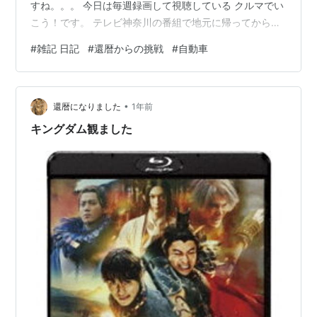
すね。。。 今日は毎週録画して視聴している クルマでい
こう！です。 テレビ神奈川の番組で地元に帰ってから、
もう10年は観ていると思います。 モータージャーナリス
#
雑記 日記
#
還暦からの挑戦
#
自動車
トの岡崎五郎さん、 藤島知子さんがMCです。 毎回、国
産車・輸入車の紹介が有り、 試乗や実測燃費、ユーティ
リティチェック 等々車好きには大変面白い内容です。 特
•
に保有中や過去に保有していた車メーカーの回は、 楽し
還暦になりました
1年前
んでいます。 自動車の価格高騰・ガソリンの高騰、 長く
キングダム観ました
なった納車までの…