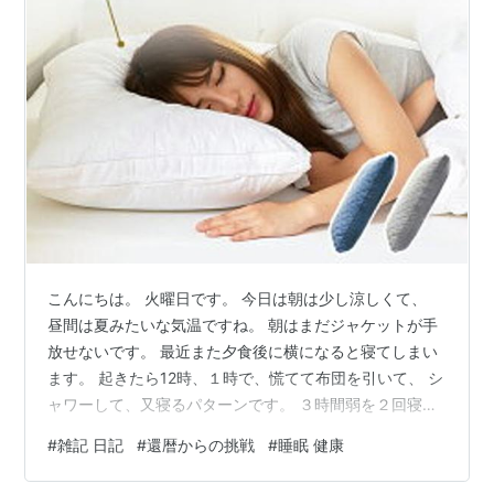
こんにちは。 火曜日です。 今日は朝は少し涼しくて、
昼間は夏みたいな気温ですね。 朝はまだジャケットが手
放せないです。 最近また夕食後に横になると寝てしまい
ます。 起きたら12時、１時で、慌てて布団を引いて、 シ
ャワーして、又寝るパターンです。 ３時間弱を２回寝て
います。 スマホでAIに分割睡眠について聞くと、 あまり
#
雑記 日記
#
還暦からの挑戦
#
睡眠 健康
良くない感じでした。 やはりまとめて寝ないといけない
ですね。 昨日の香水事件はお店を見つけましたんで、 週