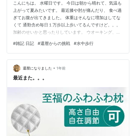
こんにちは。 水曜日です。 今日は朝から晴れて、気温も
上がって夏みたいです。 最近膝や肘が痛んだり、 食べ過
ぎてお腹が出てきました。 体重はそんなに増加はしてな
くて 通勤含め毎日１万歩以上歩いてるんですけど。。。
加齢のせいかと思ったりしています。 ウオーキング、ラ
ンニングもしていましたが、 なんか今は気分が乗らず、
#
雑記 日記
#
還暦からの挑戦
#
水中歩行
プールに行って 水中歩行したいと思っています。 ４０代
前半フルマラソン挑戦前に 準備としてプールに行って水
中歩行していました。 水の中は負荷が有り運動量が増え
•
ますし、 精神的にも良いと聞きます。 早速、近所のプー
還暦になりました
1年前
ルやスイミングを調べました。 スインミング大人コース
最近また。。。
は費用によって 時…