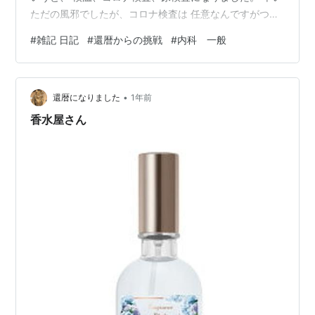
ただの風邪でしたが、コロナ検査は 任意なんですがつい
「はい」と言ってしまい 熱もないのに少し後悔です
#
雑記 日記
#
還暦からの挑戦
#
内科 一般
（汗） 仕方ないけどなんか大げさな気がしました。 この
年になると医療費が 増えるばかりです。 健康に気をつけ
ていても、 風邪を引いたら膝や肘が痛んだり しますね。
•
加齢と共に身体と付き合っていかないと いけません。 風
還暦になりました
1年前
邪の時は 【高評価☆不織布マスク】マスク 不織布マスク
香水屋さん
cicibe…