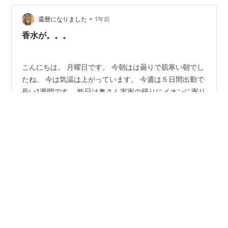
末に奥さんと行く予定です。 まくらは大事です 【300円
•
クーポン！】【即納】枕 ふわふわ 高度調節可能 柔らか
還暦になりました
1年前
い まくら ホテル マクラ 洗える 安眠枕 快眠枕 いびき防
香水が。。。
止…