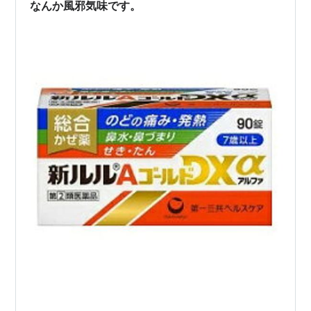
りあえず薦め…
なんか風邪気味です。