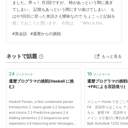
ました。早っ！ 月2回ですが、 時があっという間に過ぎ
てしまい、 記憶もあっという間にすり抜けてしまい、 も
はや1回目に習った単語さえ曖昧なので ちょこっと記録を
残しておこうと思います。 今回は、 「Who is the
person you respect the most ? （一番尊敬している人は
#
英会話
#
還暦からの挑戦
誰ですか？）」 の質問に対する話を二人の生徒がしてく
れました。 もちろん英語で答えていますが ここには単語
の覚書だけ書いときます。 ＜tai chi(太極拳)の先生のご主
ネットで話題
もっと見る
人＞ ・pure heart（心が綺麗）な人。 ・hot sprin…
24
16
ブックマーク
ブックマーク
還暦プログラマの挑戦(Haskell に挑
還暦プログラマの挑戦(Ha
む)
→F#による言語造り)
Haskell Parsec, a fast combinator parser
メニュー Home できごこ
Introduction 2. Users guide 2.2 Sequence
F# 言語作りはこちら ↑
and choice 2.3 Predictive parsers 2.4
ちら、参照 F# 言語作り
Adding semantics 2.5 Sequences and
メイン ３Ｄ遊びに奪われ気
seperators 2.6 Improving error messages
始め Autodesk 123D Desi