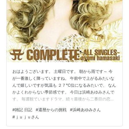
おはようございます。 土曜日です。 朝から雨です～ 今
が一番激しく降っていますね。 午前中で上がるみたいな
んで嬉しいですが気温も ２７℃位になるみたいで、 なん
かよくわからない季節感です。 今日は浜崎あゆみさんで
す。 毎週観ていますドラマ、続々最後から二番目の恋の
主題歌mimosaを歌っていらっしゃいます。 歌詞の内容
#
雑記 日記
#
還暦からの挑戦
#
浜崎あゆみさん
を見たくてユーチューブを観ました。 良い歌詞、良いメ
#
ｊｕｊｕさん
ロディーで何度か聴いていました。 よく考えると浜崎あ
ゆみさんの歌を じっくり聴いたのは初めてでした。 いつ