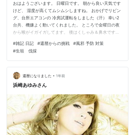
おはようございます。 日曜日です。 朝から良い天気です
けど、 湿度が高くてムシムシしますね。 おかげでリビン
グ、台所エアコンの 冷房試運転をしました（汗） 幸い2
台共、機嫌よく動いてくれました。 ところで金曜日の夜
から喉がイガイガしてます。 後はくしゃみ＆鼻水です。
昨日は市販薬を飲んで、 よく寝るようにしていました
#
雑記 日記
#
還暦からの挑戦
#
風邪 予防 対策
が、 少し良くなった感じで、微妙にしんどい感じです。
#
生垣 伐採
しかし生垣の成長は待ってくれませんので、 奥さん職場
送迎後の６時半から 生垣カットを行いました。 ４５ｌゴ
ミ袋２袋分を伐りました。次は来週末です。 今日は奥さ
ん職場お迎え後に、王将で昼食後に 調べていた香水屋さ
•
還暦になりました
1年前
んに行きます。 風…
浜崎あゆみさん