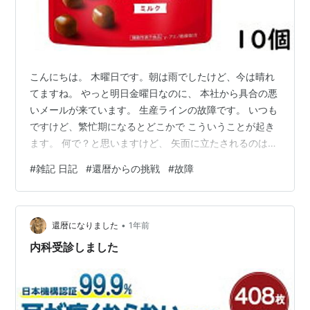
こんにちは。 木曜日です。朝は雨でしたけど、今は晴れ
てますね。 やっと明日金曜日なのに、 本社から具合の悪
いメールが来ています。 生産ラインの故障です。 いつも
ですけど、繁忙期になるとどこかで こういうことが起き
ます。 何で？と思いますけど、 矢面に立たされるのはい
つも営業担当です（汗） しかもウチの長は今日不在です
#
雑記 日記
#
還暦からの挑戦
#
故障
から、 明日朝からの対応になるのかなぁな感じです。 こ
ういう時は開き直るしかありません。 たかが仕事です。
命まで取られまいと！ しかしされど仕事ですね（笑） 今
•
日明日頑張りましょう。 ストレスには 江崎グリコ GABA
還暦になりました
1年前
ギャバ(ミルクチョコレート) スタンドパウチ 51g ×10
内科受診しました
個…