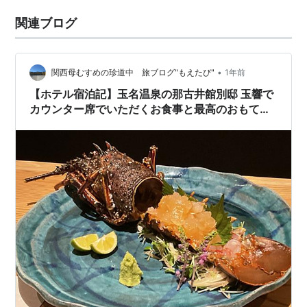
関連ブログ
•
関西母むすめの珍道中 旅ブログ"もえたび"
1年前
【ホテル宿泊記】玉名温泉の那古井館別邸 玉響で
カウンター席でいただくお食事と最高のおもてな
しに採算が取れているのか本気で心配する母むす
め