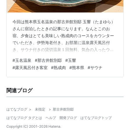
今回は熊本県玉名温泉の那古井館別邸 玉響（たまゆら）
さんに宿泊したときの記事になります。なんとこのお
宿、夕食はとても美味しい熟成肉のコースをカウンター
でいただき、伊勢海老付き、お部屋に温泉露天風呂付
き、サウナ付きの貸切温泉１回無料、気合の入ったウェ
ルカムドリンク&スイーツ付き、クラフトビール付き、お
#
玉名温泉
#
那古井館別邸
#
玉響
土産のお箸付き、夕食後お酒も飲み放題のセルフバー付
#
露天風呂付き客室
#
熟成肉
#
熊本県
#
サウナ
き、湯上がりアイス、マッサージチェア無料と盛りだく
さんのサービスなのに大人１人25500円という脅威のお
値段です。経営大丈夫なのか心配になってしまうほどの
関連ブログ
最強コスパです。最初から最後までおもてなしの心を感
じられる素晴らしいお宿でした。2024年10月…
はてなブログ
>
未指定
>
那古井館別邸
はてなブログ タグとは
ヘルプ
開発ブログ
はてなブログトップ
Copyright (C) 2001-
2026
Hatena.